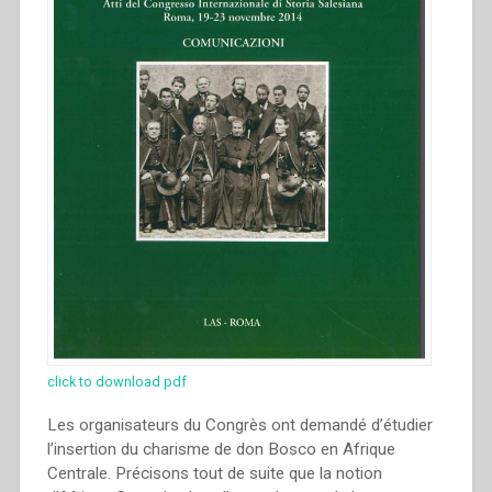
di
Storia
Salesiana
Roma,
19-
23
novembre
2014””
click to download pdf
Les organisateurs du Congrès ont demandé d’étudier
l’insertion du charisme de don Bosco en Afrique
Centrale. Précisons tout de suite que la notion