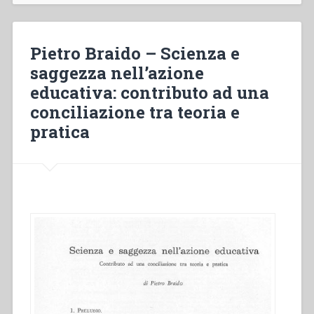
e
primato
dello
Pietro Braido – Scienza e
spirituale”
saggezza nell’azione
educativa: contributo ad una
conciliazione tra teoria e
pratica