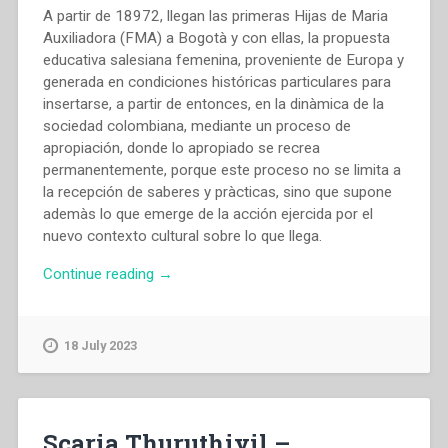
A partir de 18972, llegan las primeras Hijas de Maria
Auxiliadora (FMA) a Bogotà y con ellas, la propuesta
educativa salesiana femenina, proveniente de Europa y
generada en condiciones históricas particulares para
insertarse, a partir de entonces, en la dinàmica de la
sociedad colombiana, mediante un proceso de
apropiación, donde lo apropiado se recrea
permanentemente, porque este proceso no se limita a
la recepción de saberes y pràcticas, sino que supone
ademàs lo que emerge de la acción ejercida por el
nuevo contexto cultural sobre lo que llega.
“Sara
Continue reading
→
Cecilia
Sierra
Jaramillo
18 July 2023
–
“Desarrollo
del
carisma
Scaria Thuruthiyil –