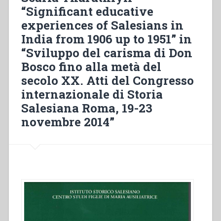
salesiano
“Significant educative
a
experiences of Salesians in
través
de
India from 1906 up to 1951” in
la
“Sviluppo del carisma di Don
escuelas
Bosco fino alla metà del
normales
que
secolo XX. Atti del Congresso
estuvieron
internazionale di Storia
bajo
Salesiana Roma, 19-23
la
novembre 2014”
direcciòn
y
animaciòn
de
las
FMA
en
Colombia
en
la