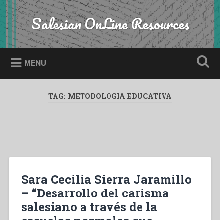
Skip
to
Salesian OnLine Resources
Search
content
MENU
TAG:
METODOLOGIA EDUCATIVA
Sara Cecilia Sierra Jaramillo
– “Desarrollo del carisma
salesiano a través de la