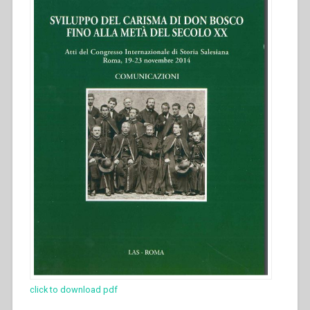
primera
mitad
del
siglo
XX”
in
“Sviluppo
del
carisma
di
Don
Bosco
fino
alla
metà
del
secolo
XX.
Atti
click to download pdf
del