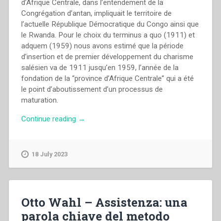
d’Afrique Centrale, dans l’entendement de la
Congrégation d’antan, impliquait le territoire de
l’actuelle République Démocratique du Congo ainsi que
le Rwanda. Pour le choix du terminus a quo (1911) et
adquem (1959) nous avons estimé que la période
d’insertion et de premier développement du charisme
salésien va de 1911 jusqu’en 1959, l’année de la
fondation de la “province d’Afrique Centrale” qui a été
le point d’aboutissement d’un processus de
maturation.
“Marcel
Continue reading
→
Verhulst
–
“Insertion
18 July 2023
et
premier
développement
du
Otto Wahl – Assistenza: una
charisme
parola chiave del metodo
salésien