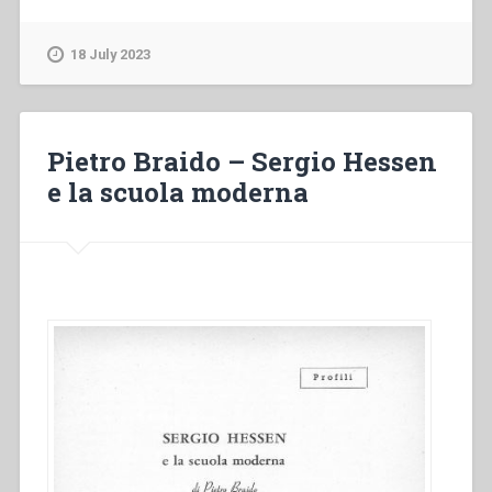
–
Assistenza:
18 July 2023
una
parola
chiave
del
Pietro Braido – Sergio Hessen
metodo
e la scuola moderna
educativo
di
Don
Bosco
di
grande
rilevanza
biblica.
Quaderni
di
spiritualità
salesiana
1.”