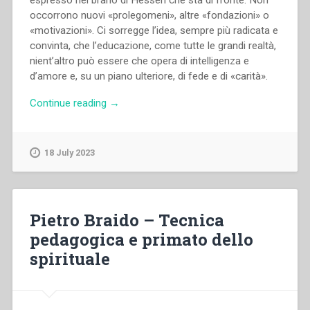
espresso nel brano di Hessen che sta di fronte. Non
occorrono nuovi «prolegomeni», altre «fondazioni» o
«motivazioni». Ci sorregge l’idea, sempre più radicata e
convinta, che l’educazione, come tutte le grandi realtà,
nient’altro può essere che opera di intelligenza e
d’amore e, su un piano ulteriore, di fede e di «carità».
“Pietro
Continue reading
→
Braido
–
Quinto
18 July 2023
anno”
Pietro Braido – Tecnica
pedagogica e primato dello
spirituale