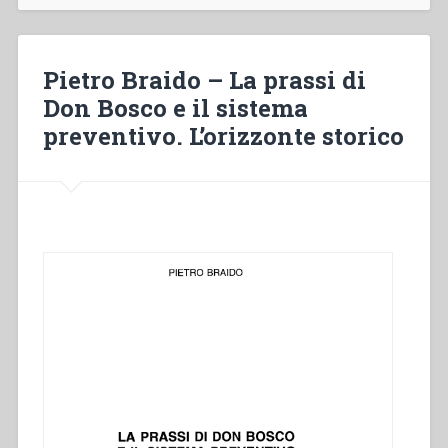
vita
e
la
Pietro Braido – La prassi di
speranza.
Don Bosco e il sistema
Un
preventivo. L’orizzonte storico
progetto
di
pastorale
giovanile”