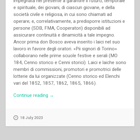
impegnata nel presente a garantire il futuro, temporale
e spirituale, dei giovani, di ciascun giovane, e della
società civile e religiosa, in cui sono chiamati ad
operare; e, correlativamente, a predisporre istituzioni e
persone (SDB, FMA, Cooperatori) disponibili ad
assicurare continuità e dinamicità a tale impegno.
Ancor prima don Bosco aveva inserito i laici nel suo
lavoro in favore degli oratori. «Pii signori di Torino»
collaborano nelle prime scuole festive e serali (MO
184, Cenno storico e Cenni storici). Laici e laiche sono
membri di commissioni, promotori e promotrici delle
lotterie da lui organizzate (Cenno storico ed Elenchi
vari del 1852, 1857, 1862, 1865, 1866).
“Pietro
Continue reading
→
Braido
–
La
18 July 2023
prassi
di
Don