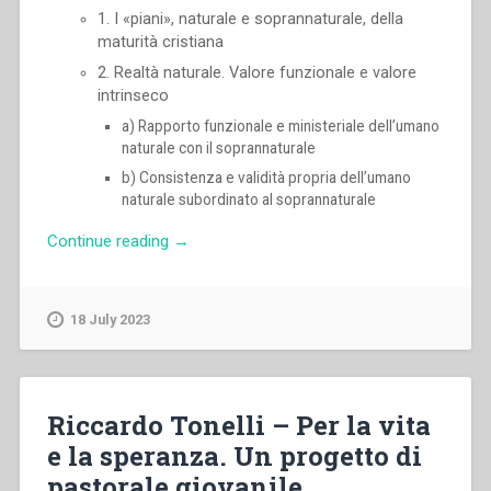
1. I «piani», naturale e soprannaturale, della
maturità cristiana
2. Realtà naturale. Valore funzionale e valore
intrinseco
a) Rapporto funzionale e ministeriale dell’umano
naturale con il soprannaturale
b) Consistenza e validità propria dell’umano
naturale subordinato al soprannaturale
“Pietro
Continue reading
→
Braido
–
Linee
18 July 2023
di
un
sistema
di
Riccardo Tonelli – Per la vita
formazione
e la speranza. Un progetto di
umana
pastorale giovanile
in