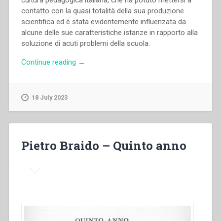
contatto con la quasi totalità della sua produzione
scientifica ed è stata evidentemente influenzata da
alcune delle sue caratteristiche istanze in rapporto alla
soluzione di acuti problemi della scuola.
“Pietro
Continue reading
→
Braido
–
Sergio
18 July 2023
Hessen
e
la
scuola
Pietro Braido – Quinto anno
moderna”