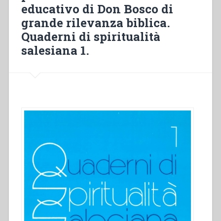
educativo di Don Bosco di
en
Afrique
grande rilevanza biblica.
centrale
Quaderni di spiritualità
(1911-
salesiana 1.
1959)”
in
“Sviluppo
del
carisma
di
Don
Bosco
fino
alla
metà
del
secolo
XX.
Atti
del