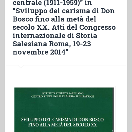
centrale (1911-1959)” in
up
“Sviluppo del carisma di Don
to
Bosco fino alla metà del
1951”
in
secolo XX. Atti del Congresso
“Sviluppo
internazionale di Storia
del
Salesiana Roma, 19-23
carisma
novembre 2014”
di
Don
Bosco
fino
alla
metà
del
secolo
XX.
Atti
del
Congresso
internazionale