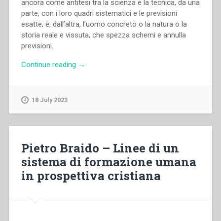
ancora come antitesi tra la scienza e la tecnica, da una
parte, con i loro quadri sistematici e le previsioni
esatte, e, dall’altra, l’uomo concreto o la natura o la
storia reale e vissuta, che spezza schemi e annulla
previsioni.
“Pietro
Continue reading
→
Braido
–
Scienza
18 July 2023
e
saggezza
nell’azione
educativa:
Pietro Braido – Linee di un
contributo
sistema di formazione umana
ad
in prospettiva cristiana
una
conciliazione
tra
teoria
e