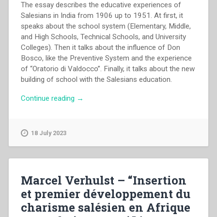
Congresso
The essay describes the educative experiences of
internazionale
Salesians in India from 1906 up to 1951. At first, it
di
speaks about the school system (Elementary, Middle,
Storia
and High Schools, Technical Schools, and University
Salesiana
Colleges). Then it talks about the influence of Don
Roma,
Bosco, like the Preventive System and the experience
19-
of “Oratorio di Valdocco”. Finally, it talks about the new
23
building of school with the Salesians education.
novembre
“Scaria
Continue reading
→
2014””
Thuruthiyil
–
“Significant
18 July 2023
educative
experiences
of
Salesians
Marcel Verhulst – “Insertion
in
et premier développement du
India
charisme salésien en Afrique
from
1906