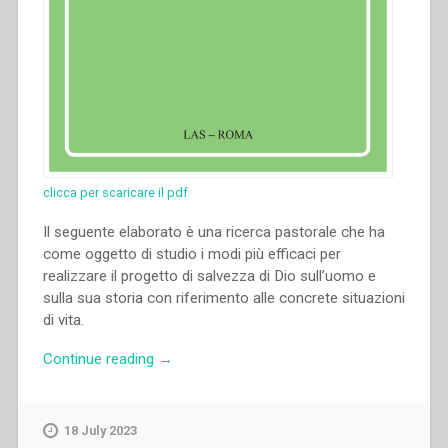
clicca per scaricare il pdf
Il seguente elaborato è una ricerca pastorale che ha
come oggetto di studio i modi più efficaci per
realizzare il progetto di salvezza di Dio sull’uomo e
sulla sua storia con riferimento alle concrete situazioni
di vita.
“Riccardo
Continue reading
→
Tonelli
–
Per
18 July 2023
la