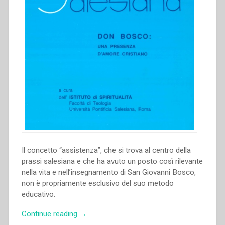
Congresso
internazionale
di
Storia
Salesiana
Roma,
19-
23
novembre
2014””
Il concetto “assistenza”, che si trova al centro della
prassi salesiana e che ha avuto un posto così rilevante
nella vita e nell’insegnamento di San Giovanni Bosco,
non è propriamente esclusivo del suo metodo
educativo.
“Otto
Continue reading
→
Wahl