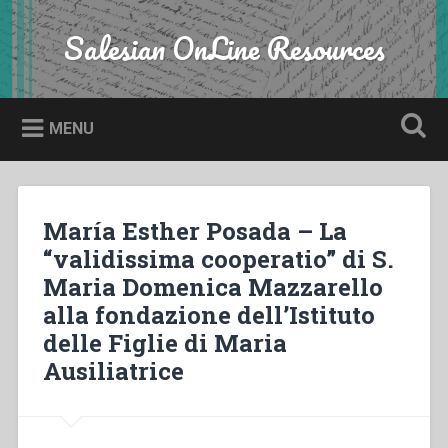
Skip
to
Salesian OnLine Resources
Search
content
MENU
María Esther Posada – La
“validissima cooperatio” di S.
Maria Domenica Mazzarello
alla fondazione dell’Istituto
delle Figlie di Maria
Ausiliatrice