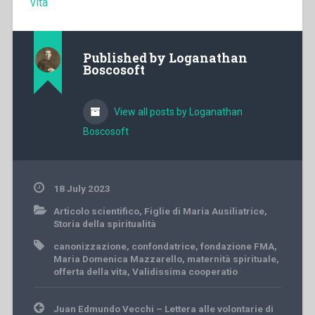
vita
Published by
Loganathan
Boscosoft
View all posts by Loganathan
Boscosoft
18 July 2023
Articolo scientifico
,
Figlie di Maria Ausiliatrice
,
Storia della spiritualità
canonizzazione
,
confondatrice
,
fondazione FMA
,
Maria Domenica Mazzarello
,
maternità spirituale
,
offerta della vita
,
Validissima cooperatio
Post
Juan Edmundo Vecchi – Lettera alle volontarie di