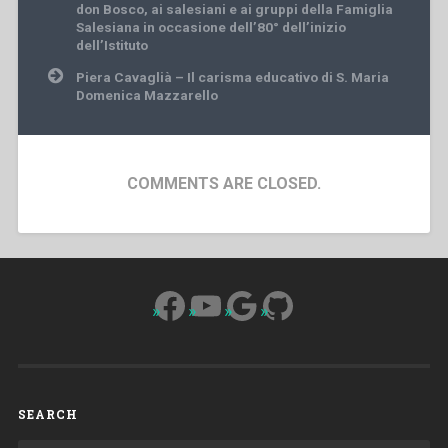
navigation
don Bosco, ai salesiani e ai gruppi della Famiglia
Salesiana in occasione dell’80° dell’inizio
dell’Istituto
Piera Cavaglià – Il carisma educativo di S. Maria
Domenica Mazzarello
COMMENTS ARE CLOSED.
Facebook
YouTube
Google
GitHub
SEARCH