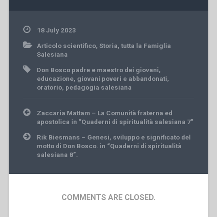
18 July 2023
Articolo scientifico
,
Storia
,
tutta la Famiglia
Salesiana
Don Bosco padre e maestro dei giovani
,
educazione
,
giovani poveri e abbandonati
,
oratorio
,
pedagogia salesiana
Post
Zaccaria Mattam – La Comunità fraterna ed
navigation
apostolica in “Quaderni di spiritualità salesiana 7”
Rik Biesmans – Genesi, sviluppo e significato del
motto di Don Bosco. in “Quaderni di spiritualità
salesiana 8”.
COMMENTS ARE CLOSED.