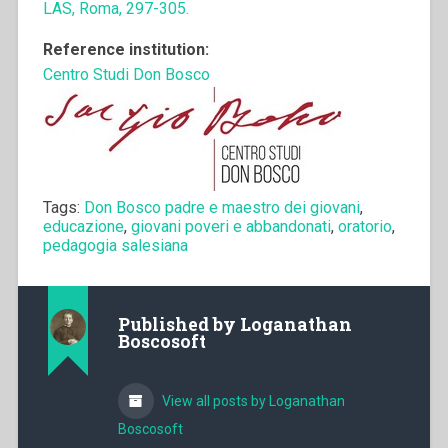
LAS, Roma, 297-305.
Reference institution:
Centro Studi Don Bosco
Tags:
Don Bosco padre e maestro dei giovani
,
educazione
,
giovani poveri e abbandonati
,
oratorio
,
pedagogia salesiana
Published by
Loganathan
Boscosoft
View all posts by Loganathan
Boscosoft