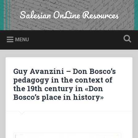
Skip
to
Salesian OnLine Resources
Search
content
MENU
Guy Avanzini – Don Bosco’s
pedagogy in the context of
the 19th century in «Don
Bosco’s place in history»