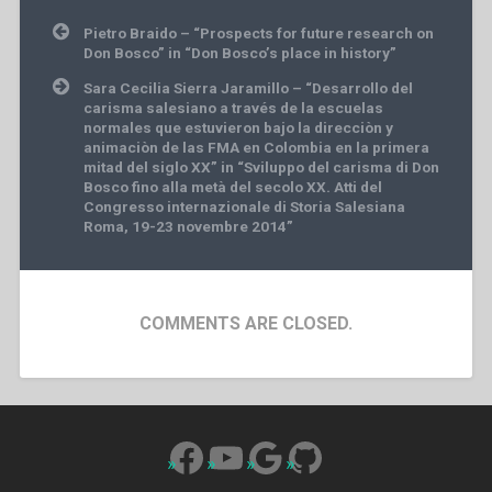
Post
Pietro Braido – “Prospects for future research on
navigation
Don Bosco” in “Don Bosco’s place in history”
Sara Cecilia Sierra Jaramillo – “Desarrollo del
carisma salesiano a través de la escuelas
normales que estuvieron bajo la direcciòn y
animaciòn de las FMA en Colombia en la primera
mitad del siglo XX” in “Sviluppo del carisma di Don
Bosco fino alla metà del secolo XX. Atti del
Congresso internazionale di Storia Salesiana
Roma, 19-23 novembre 2014”
COMMENTS ARE CLOSED.
Facebook
YouTube
Google
GitHub