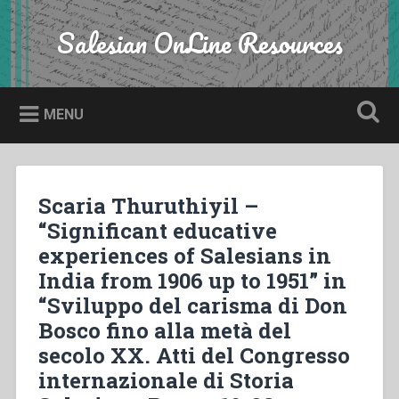
Skip
to
Salesian OnLine Resources
Search
content
MENU
Scaria Thuruthiyil –
“Significant educative
experiences of Salesians in
India from 1906 up to 1951” in
“Sviluppo del carisma di Don
Bosco fino alla metà del
secolo XX. Atti del Congresso
internazionale di Storia