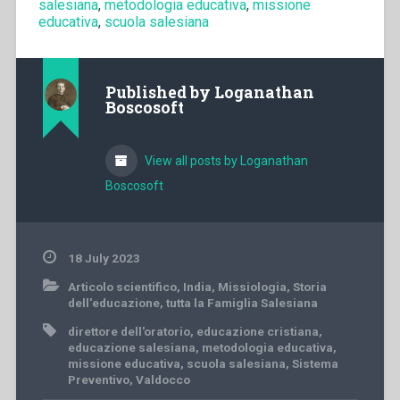
salesiana
,
metodologia educativa
,
missione
educativa
,
scuola salesiana
Published by
Loganathan
Boscosoft
View all posts by Loganathan
Boscosoft
18 July 2023
Articolo scientifico
,
India
,
Missiologia
,
Storia
dell'educazione
,
tutta la Famiglia Salesiana
direttore dell'oratorio
,
educazione cristiana
,
educazione salesiana
,
metodologia educativa
,
missione educativa
,
scuola salesiana
,
Sistema
Preventivo
,
Valdocco