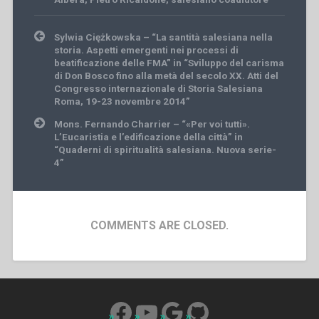
Post
Sylwia Ciężkowska – “La santità salesiana nella
navigation
storia. Aspetti emergenti nei processi di
beatificazione delle FMA” in “Sviluppo del carisma
di Don Bosco fino alla metà del secolo XX. Atti del
Congresso internazionale di Storia Salesiana
Roma, 19-23 novembre 2014”
Mons. Fernando Charrier – “«Per voi tutti».
L’Eucaristia e l’edificazione della città” in
“Quaderni di spiritualità salesiana. Nuova serie-
4”
COMMENTS ARE CLOSED.
Facebook
YouTube
Google
GitHub