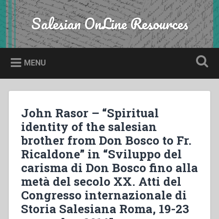
Skip
to
Salesian OnLine Resources
Search
content
MENU
John Rasor – “Spiritual
identity of the salesian
brother from Don Bosco to Fr.
Ricaldone” in “Sviluppo del
carisma di Don Bosco fino alla
metà del secolo XX. Atti del
Congresso internazionale di
Storia Salesiana Roma, 19-23