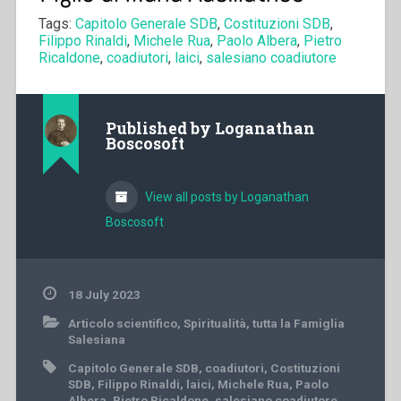
Tags:
Capitolo Generale SDB
,
Costituzioni SDB
,
Filippo Rinaldi
,
Michele Rua
,
Paolo Albera
,
Pietro
Ricaldone
,
coadiutori
,
laici
,
salesiano coadiutore
Published by
Loganathan
Boscosoft
View all posts by Loganathan
Boscosoft
18 July 2023
Articolo scientifico
,
Spiritualità
,
tutta la Famiglia
Salesiana
Capitolo Generale SDB
,
coadiutori
,
Costituzioni
SDB
,
Filippo Rinaldi
,
laici
,
Michele Rua
,
Paolo
Albera
,
Pietro Ricaldone
,
salesiano coadiutore