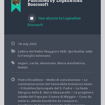
Published by
Loganathan
Boscosoft
View all posts by Loganathan
Boscosoft
18 July 2023
Lettera del Rettor Maggiore SDB
,
Spiritualità
,
tutta
la Famiglia Salesiana
auguri
,
carità
,
devozione
,
Maria Ausiliatrice
,
Natale
Post
Pietro Ricaldone – Motivi di consolazione – Le
navigation
commemorazioni del Venerabile Domenico Savio
– Il Giubileo Episcopale del S. Padre – La festa
liturgica della B. Maria Mazzarello – Le preghiere
indette dal Papa per il mese di Maggio – Cose da
evitarsi, attività benefiche da compiersi,