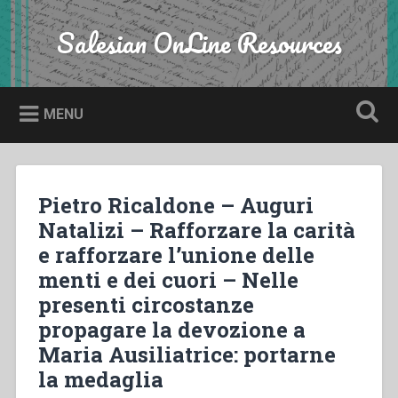
Skip
to
Salesian OnLine Resources
Search
content
MENU
Pietro Ricaldone – Auguri
Natalizi – Rafforzare la carità
e rafforzare l’unione delle
menti e dei cuori – Nelle
presenti circostanze
propagare la devozione a
Maria Ausiliatrice: portarne
la medaglia