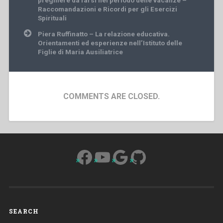
preghiere da farsi nel periodo delle vacanze –
Raccomandazioni e Ricordi per gli Esercizi
Spirituali
Piera Ruffinatto – La relazione educativa.
Orientamenti ed esperienze nell’Istituto delle
Figlie di Maria Ausiliatrice
COMMENTS ARE CLOSED.
Facebook
YouTube
Google
GitHub
SEARCH