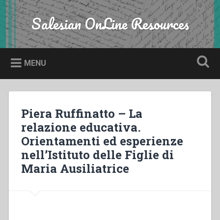
Skip
to
Salesian OnLine Resources
Search
content
MENU
Piera Ruffinatto – La
relazione educativa.
Orientamenti ed esperienze
nell’Istituto delle Figlie di
Maria Ausiliatrice