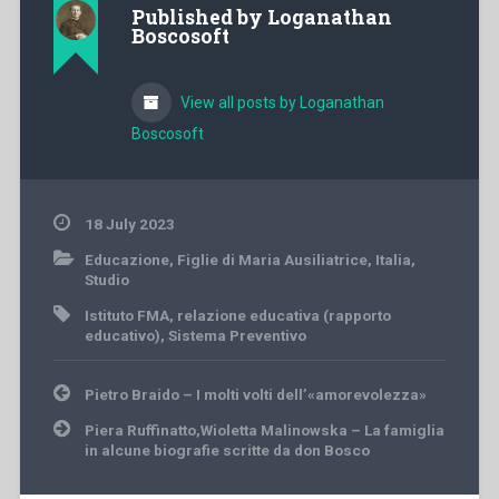
Published by
Loganathan
Boscosoft
View all posts by Loganathan
Boscosoft
18 July 2023
Educazione
,
Figlie di Maria Ausiliatrice
,
Italia
,
Studio
Istituto FMA
,
relazione educativa (rapporto
educativo)
,
Sistema Preventivo
Post
Pietro Braido – I molti volti dell’«amorevolezza»
navigation
Piera Ruffinatto,Wioletta Malinowska – La famiglia
in alcune biografie scritte da don Bosco