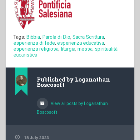
Tags:
Bibbia
,
Parola di Dio
,
Sacra Scrittura
,
esperienza di fede
,
esperienza educativa
,
esperienza religiosa
,
liturgia
,
messa
,
spiritualità
eucaristica
Published by
Loganathan
Boscosoft
View all posts by Loganathan
Boscosoft
18 July 2023