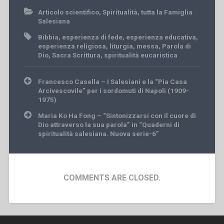
Articolo scientifico
,
Spiritualità
,
tutta la Famiglia
Salesiana
Bibbia
,
esperienza di fede
,
esperienza educativa
,
esperienza religiosa
,
liturgia
,
messa
,
Parola di
Dio
,
Sacra Scrittura
,
spiritualità eucaristica
Post
Francesco Casella – I Salesiani e la “Pia Casa
navigation
Arcivescovile” per i sordomuti di Napoli (1909-
1975)
Maria Ko Ha Fong – “Sintonizzarsi con il cuore di
Dio attraverso la sua parola” in “Quaderni di
spiritualità salesiana. Nuova serie-6”
COMMENTS ARE CLOSED.