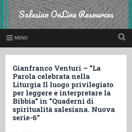
Skip
to
Salesian OnLine Resources
Search
content
MENU
Gianfranco Venturi – “La
Parola celebrata nella
Liturgia Il luogo privilegiato
per leggere e interpretare la
Bibbia” in “Quaderni di
spiritualità salesiana. Nuova
serie-6”