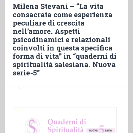
Liturgia
Milena Stevani – “La vita
Il
consacrata come esperienza
luogo
peculiare di crescita
privilegiato
per
nell’amore. Aspetti
leggere
psicodinamici e relazionali
e
coinvolti in questa specifica
interpretare
la
forma di vita” in “quaderni di
Bibbia”
spiritualità salesiana. Nuova
in
serie-5”
“Quaderni
di
spiritualità
salesiana.
Nuova
serie-
6””