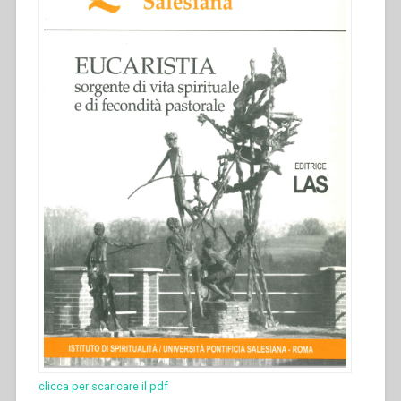
salesiana.
Nuova
serie-
5””
clicca per scaricare il pdf