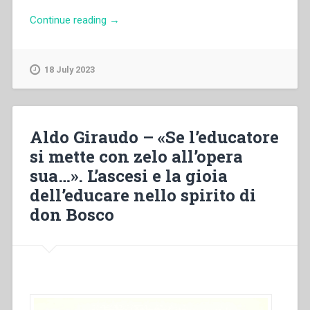
“Piera
Continue reading
→
Cavaglià
–
“«Ricevilo
18 July 2023
con
amore
Gesù
che
Aldo Giraudo – «Se l’educatore
ti
si mette con zelo all’opera
ama
sua…». L’ascesi e la gioia
tanto».
La
dell’educare nello spirito di
dimensione
don Bosco
eucaristica
della
spiritualità
educativa
di
santa
Maria