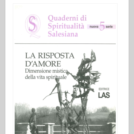
1984)
una
vita
sigillata
dall’amore”
in
“Quaderni
di
spiritualità
salesiana.
Nuova
serie-
5””