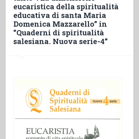
città”
eucaristica della spiritualità
in
educativa di santa Maria
“Quaderni
Domenica Mazzarello” in
di
spiritualità
“Quaderni di spiritualità
salesiana.
salesiana. Nuova serie-4”
Nuova
serie-
4””