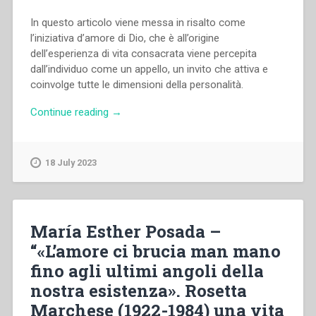
In questo articolo viene messa in risalto come
l’iniziativa d’amore di Dio, che è all’origine
dell’esperienza di vita consacrata viene percepita
dall’individuo come un appello, un invito che attiva e
coinvolge tutte le dimensioni della personalità.
“Milena
Continue reading
→
Stevani
–
“La
18 July 2023
vita
consacrata
come
esperienza
María Esther Posada –
peculiare
“«L’amore ci brucia man mano
di
fino agli ultimi angoli della
crescita
nell’amore.
nostra esistenza». Rosetta
Aspetti
Marchese (1922-1984) una vita
psicodinamici