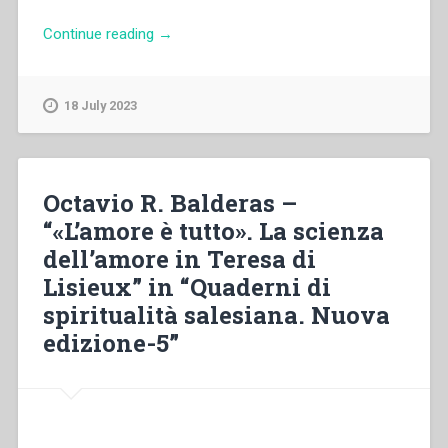
“María
Continue reading
→
Esther
Posada
–
18 July 2023
“«L’amore
ci
brucia
man
Octavio R. Balderas –
mano
“«L’amore è tutto». La scienza
fino
dell’amore in Teresa di
agli
ultimi
Lisieux” in “Quaderni di
angoli
spiritualità salesiana. Nuova
della
edizione-5”
nostra
esistenza».
Rosetta
Marchese
(1922-