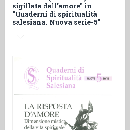
sigillata dall’amore” in
e
relazionali
“Quaderni di spiritualità
coinvolti
salesiana. Nuova serie-5”
in
questa
specifica
forma
di
vita”
in
“quaderni
di
spiritualità
salesiana.
Nuova
serie-
5””