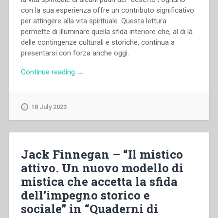
con la sua esperienza offre un contributo significativo
per attingere alla vita spirituale. Questa lettura
permette di illuminare quella sfida interiore che, al di là
delle contingenze culturali e storiche, continua a
presentarsi con forza anche oggi.
“Fabio
Continue reading
→
Attard
–
“Amore
18 July 2023
e
divinizzazione
nella
vita
Jack Finnegan – “Il mistico
quotidiana.
attivo. Un nuovo modello di
Alla
mistica che accetta la sfida
scuola
dei
dell’impegno storico e
padri
sociale” in “Quaderni di
del