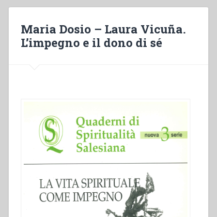
si
mette
con
Maria Dosio – Laura Vicuña.
zelo
L’impegno e il dono di sé
all’opera
sua…».
L’ascesi
e
la
gioia
dell’educare
nello
spirito
di
don
Bosco”