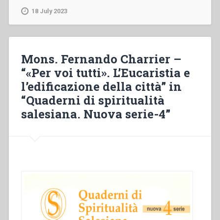
“Il
18 July 2023
mistico
attivo.
Un
nuovo
Mons. Fernando Charrier –
modello
“«Per voi tutti». L’Eucaristia e
di
l’edificazione della città” in
mistica
che
“Quaderni di spiritualità
accetta
salesiana. Nuova serie-4”
la
sfida
dell’impegno
storico
e
sociale”
in
“Quaderni
di
spiritualità