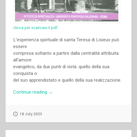
clicca per scaricare il pdf
L’esperienza spirituale di santa Teresa di Lisieux può
essere
compresa soltanto a partire dalla centralità attribuita
all’amore
evangelico, da due punti di vista: quello della sua
conquista o
del suo apprendistato e quello della sua realizzazione.
“Octavio
Continue reading
→
R.
Balderas
–
18 July 2023
“«L’amore
è
tutto».