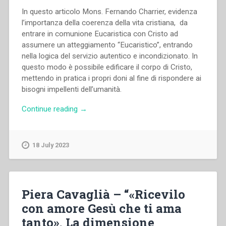
In questo articolo Mons. Fernando Charrier, evidenza
l’importanza della coerenza della vita cristiana, da
entrare in comunione Eucaristica con Cristo ad
assumere un atteggiamento “Eucaristico”, entrando
nella logica del servizio autentico e incondizionato. In
questo modo è possibile edificare il corpo di Cristo,
mettendo in pratica i propri doni al fine di rispondere ai
bisogni impellenti dell’umanità.
“Mons.
Continue reading
→
Fernando
Charrier
–
18 July 2023
“«Per
voi
tutti».
L’Eucaristia
Piera Cavaglià – “«Ricevilo
e
con amore Gesù che ti ama
l’edificazione
tanto». La dimensione
della