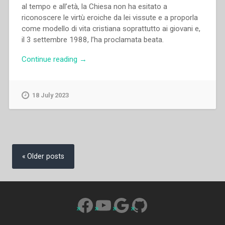
al tempo e all’età, la Chiesa non ha esitato a
riconoscere le virtù eroiche da lei vissute e a proporla
come modello di vita cristiana soprattutto ai giovani e,
il 3 settembre 1988, l’ha proclamata beata.
“Maria
Continue reading
→
Dosio
–
Laura
18 July 2023
Vicuña.
L’impegno
e
il
Posts
dono
navigation
Older posts
di
sé”
Facebook
YouTube
Google
GitHub