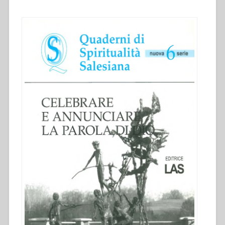
Nuova
serie-
6””