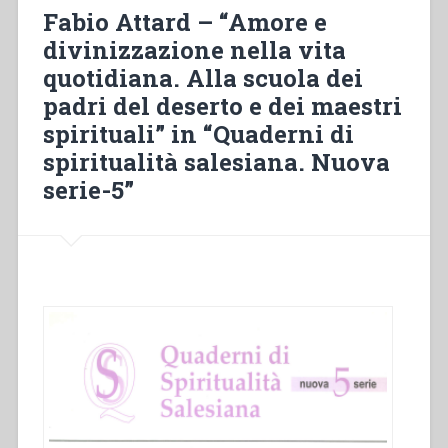
La
Fabio Attard – “Amore e
scienza
divinizzazione nella vita
dell’amore
quotidiana. Alla scuola dei
in
Teresa
padri del deserto e dei maestri
di
spirituali” in “Quaderni di
Lisieux”
spiritualità salesiana. Nuova
in
“Quaderni
serie-5”
di
spiritualità
salesiana.
Nuova
edizione-
5””