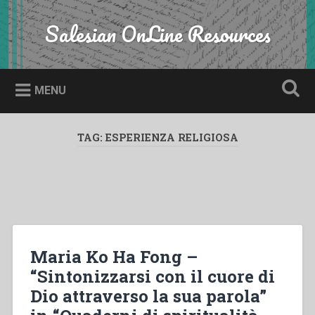
Skip
to
Salesian OnLine Resources
Search
content
MENU
TAG:
ESPERIENZA RELIGIOSA
Maria Ko Ha Fong –
“Sintonizzarsi con il cuore di
Dio attraverso la sua parola”