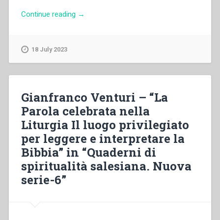
“Maria
Continue reading
→
Ko
Ha
Fong
18 July 2023
–
“Sintonizzarsi
con
il
Gianfranco Venturi – “La
cuore
Parola celebrata nella
di
Liturgia Il luogo privilegiato
Dio
attraverso
per leggere e interpretare la
la
Bibbia” in “Quaderni di
sua
spiritualità salesiana. Nuova
parola”
in
serie-6”
“Quaderni
di
spiritualità
salesiana.