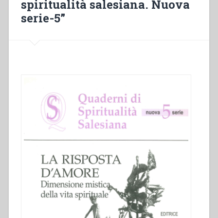
spiritualità salesiana. Nuova
deserto
e
serie-5”
dei
maestri
spirituali”
in
“Quaderni
di
spiritualità
salesiana.
Nuova
serie-
5””