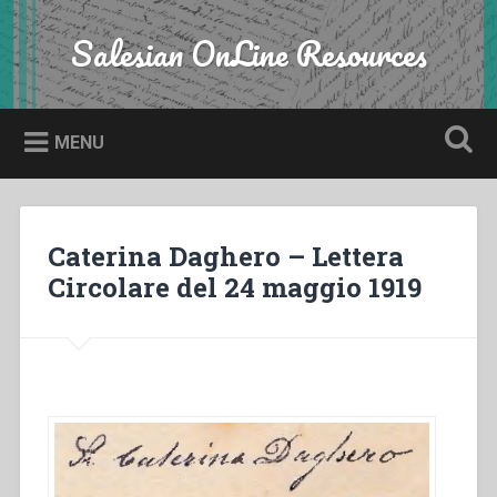
Skip
to
Salesian OnLine Resources
Search
content
MENU
Caterina Daghero – Lettera
Circolare del 24 maggio 1919