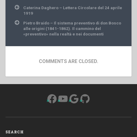
Post
Caterina Daghero – Lettera Circolare del 24 aprile
navigation
1919
Pietro Braido – Il sistema preventivo di don Bosco
alle origini (1841-1862). Il cammino del
«preventivo» nella realtà e nei documenti
COMMENTS ARE CLOSED.
Facebook
YouTube
Google
GitHub
SEARCH