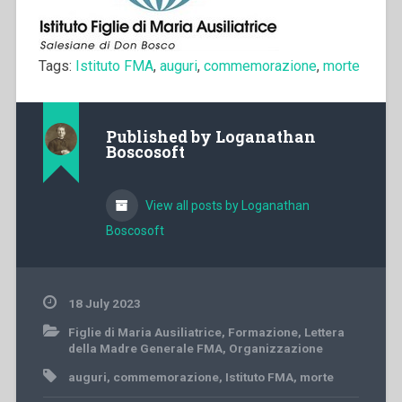
Tags:
Istituto FMA
,
auguri
,
commemorazione
,
morte
Published by
Loganathan
Boscosoft
View all posts by Loganathan
Boscosoft
18 July 2023
Figlie di Maria Ausiliatrice
,
Formazione
,
Lettera
della Madre Generale FMA
,
Organizzazione
auguri
,
commemorazione
,
Istituto FMA
,
morte