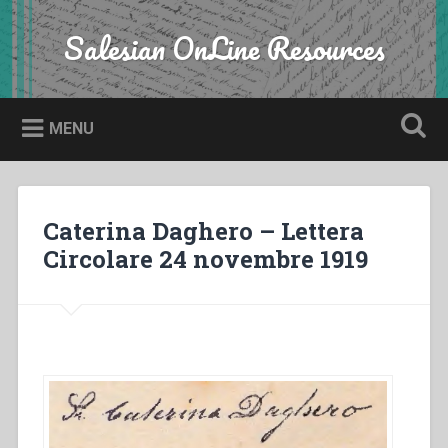
Skip
to
Salesian OnLine Resources
Search
content
MENU
Caterina Daghero – Lettera
Circolare 24 novembre 1919