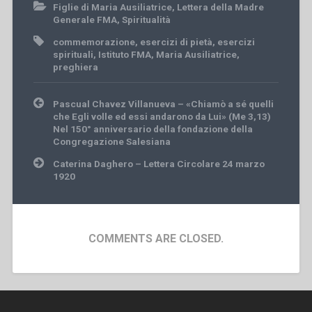
Figlie di Maria Ausiliatrice
,
Lettera della Madre
Generale FMA
,
Spiritualità
commemorazione
,
esercizi di pietà
,
esercizi
spirituali
,
Istituto FMA
,
Maria Ausiliatrice
,
preghiera
Post
Pascual Chavez Villanueva – «Chiamò a sé quelli
navigation
che Egli volle ed essi andarono da Lui» (Me 3,13)
Nel 150° anniversario della fondazione della
Congregazione Salesiana
Caterina Daghero – Lettera Circolare 24 marzo
1920
COMMENTS ARE CLOSED.