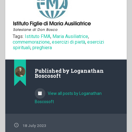
Tags:
Istituto FMA
,
Maria Ausiliatrice
,
commemorazione
,
esercizi di pietà
,
esercizi
spirituali
,
preghiera
Published by
Loganathan
Boscosoft
View all posts by Loganathan
Boscosoft
18 July 2023