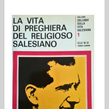
di
Don
Bosco”
in
“Colloqui
sulla
vita
salesiana,
1””