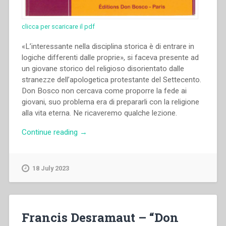
clicca per scaricare il pdf
«L’interessante nella disciplina storica è di entrare in
logiche differenti dalle proprie», si faceva presente ad
un giovane storico del religioso disorientato dalle
stranezze dell’apologetica protestante del Settecento.
Don Bosco non cercava come proporre la fede ai
giovani, suo problema era di prepararli con la religione
alla vita eterna. Ne ricaveremo qualche lezione.
“Francis
Continue reading
→
Desramaut
–
“Don
18 July 2023
Bosco
e
la
formazione
Francis Desramaut – “Don
religiosa