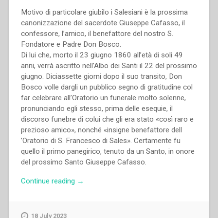
Motivo di particolare giubilo i Salesiani è la prossima
canonizzazione del sacerdote Giuseppe Cafasso, il
confessore, l’amico, il benefattore del nostro S.
Fondatore e Padre Don Bosco.
Di lui che, morto il 23 giugno 1860 all’età di soli 49
anni, verrà ascritto nell’Albo dei Santi il 22 del prossimo
giugno. Diciassette giorni dopo il suo transito, Don
Bosco volle dargli un pubblico segno di gratitudine col
far celebrare all’Oratorio un funerale molto solenne,
pronunciando egli stesso, prima delle esequie, il
discorso funebre di colui che gli era stato «così raro e
prezioso amico», nonché «insigne benefattore dell
’Oratorio di S. Francesco di Sales». Certamente fu
quello il primo panegirico, tenuto da un Santo, in onore
del prossimo Santo Giuseppe Cafasso.
“Pietro
Continue reading
→
Ricaldone
–
La
18 July 2023