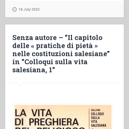
–
Cenno
18 July 2023
biografico
sul
giovanetto
Magone
Senza autore – “Il capitolo
Michele
delle « pratiche di pietà »
allievo
nelle costituzioni salesiane”
dell’oratorio
di
in “Colloqui sulla vita
San
salesiana, 1”
Francesco
di
Sales”