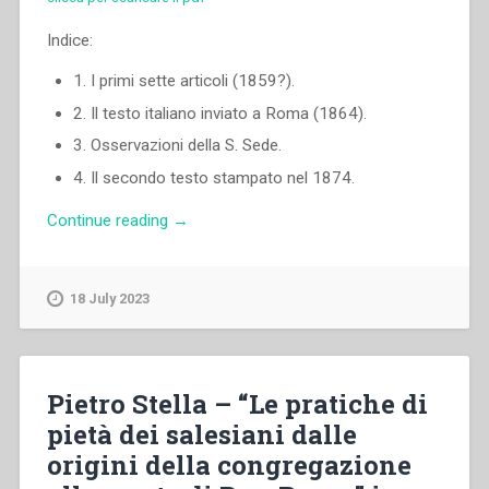
Indice:
1. I primi sette articoli (1859?).
2. Il testo italiano inviato a Roma (1864).
3. Osservazioni della S. Sede.
4. Il secondo testo stampato nel 1874.
“Senza
Continue reading
→
autore
–
“Il
18 July 2023
capitolo
delle
«
pratiche
Pietro Stella – “Le pratiche di
di
pietà dei salesiani dalle
pietà
origini della congregazione
»
nelle