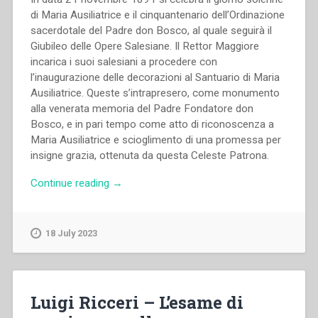
di Maria Ausiliatrice e il cinquantenario dell’Ordinazione
sacerdotale del Padre don Bosco, al quale seguirà il
Giubileo delle Opere Salesiane. Il Rettor Maggiore
incarica i suoi salesiani a procedere con
l’inaugurazione delle decorazioni al Santuario di Maria
Ausiliatrice. Queste s’intrapresero, come monumento
alla venerata memoria del Padre Fondatore don
Bosco, e in pari tempo come atto di riconoscenza a
Maria Ausiliatrice e scioglimento di una promessa per
insigne grazia, ottenuta da questa Celeste Patrona.
“Michele
Continue reading
→
Rua
–
Giubileo
18 July 2023
delle
Opere
Salesiane.
Santuario
Luigi Ricceri – L’esame di
di