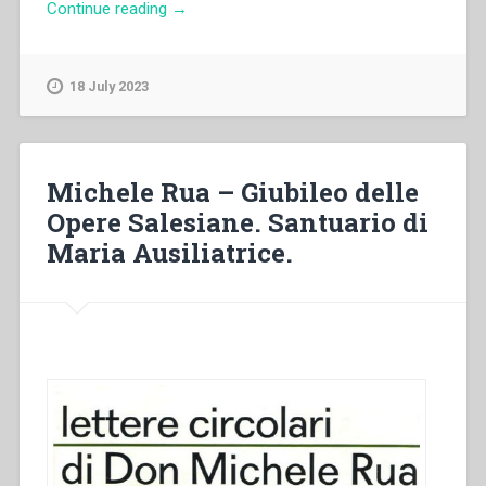
“Pietro
Continue reading
→
Stella
–
Il
18 July 2023
manuale
Pratiche
di
pietà
Michele Rua – Giubileo delle
in
Opere Salesiane. Santuario di
uso
Maria Ausiliatrice.
nelle
case
salesiane
(1916).
Momenti
della
sua
genesi”