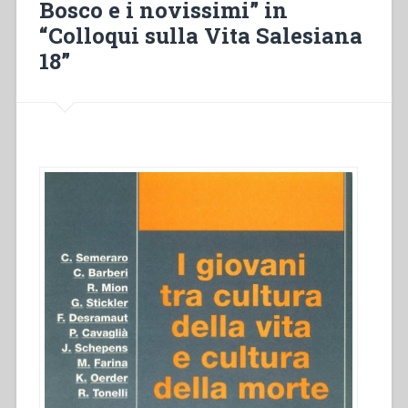
Bosco e i novissimi” in
dei
“Colloqui sulla Vita Salesiana
giovani”
in
18”
“Colloqui
sulla
vita
salesiana,
21””