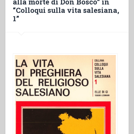
alla morte di Don Bosco” in
costituzioni
“Colloqui sulla vita salesiana,
salesiane”
1”
in
“Colloqui
sulla
vita
salesiana,
1””