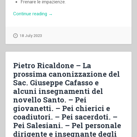
Frenare le impazienze.
“Luigi
Continue reading
→
Ricceri
–
L’esame
18 July 2023
di
coscienza
nelle
nuove
Pietro Ricaldone – La
pratiche
prossima canonizzazione del
di
Sac. Giuseppe Cafasso e
pietà.”
alcuni insegnamenti del
novello Santo. – Pei
giovanetti. – Pei chierici e
coadiutori. – Pei sacerdoti. –
Pei Salesiani. – Pel personale
dirigente e insegnante degli