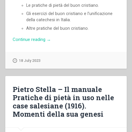
Le pratiche di pietà del buon cristiano.
Gli esercizi del buon cristiano e l’unificazione
della catechesi in Italia.
Altre pratiche del buon cristiano.
“Pietro
Continue reading
→
Stella
–
“Le
18 July 2023
pratiche
di
pietà
dei
Pietro Stella – Il manuale
salesiani
Pratiche di pietà in uso nelle
dalle
case salesiane (1916).
origini
della
Momenti della sua genesi
congregazione
alla
morte