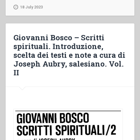
“Don
18 July 2023
Bosco
e
i
novissimi”
Giovanni Bosco – Scritti
in
spirituali. Introduzione,
“Colloqui
scelta dei testi e note a cura di
sulla
Vita
Joseph Aubry, salesiano. Vol.
Salesiana
II
18””