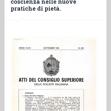
coscienza nelle nuove
Maria
pratiche di pietà.
Ausiliatrice.”