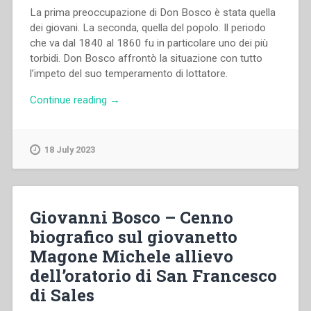
La prima preoccupazione di Don Bosco è stata quella
dei giovani. La seconda, quella del popolo. Il periodo
che va dal 1840 al 1860 fu in particolare uno dei più
torbidi. Don Bosco affrontò la situazione con tutto
l’impeto del suo temperamento di lottatore.
“Giovanni
Continue reading
→
Bosco
–
Scritti
18 July 2023
spirituali.
Introduzione,
scelta
dei
Giovanni Bosco – Cenno
testi
biografico sul giovanetto
e
Magone Michele allievo
note
a
dell’oratorio di San Francesco
cura
di Sales
di