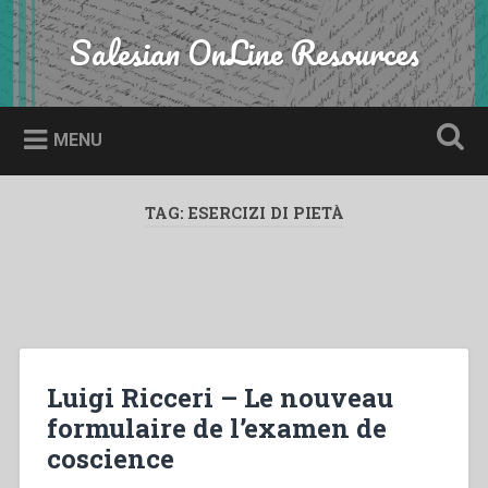
Skip
to
Salesian OnLine Resources
Search
content
MENU
TAG:
ESERCIZI DI PIETÀ
Luigi Ricceri – Le nouveau
formulaire de l’examen de
coscience