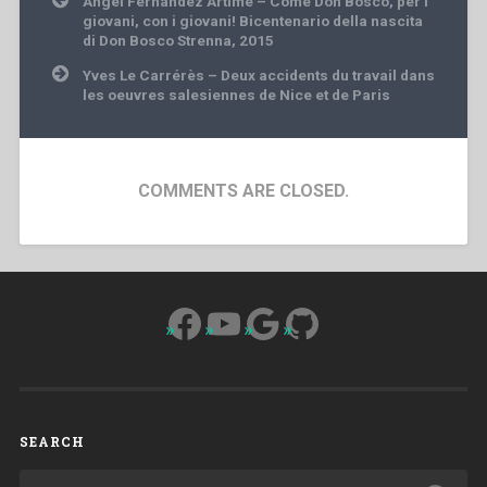
Ángel Fernández Artime – Come Don Bosco, per i
navigation
giovani, con i giovani! Bicentenario della nascita
di Don Bosco Strenna, 2015
Yves Le Carrérès – Deux accidents du travail dans
les oeuvres salesiennes de Nice et de Paris
COMMENTS ARE CLOSED.
Facebook
YouTube
Google
GitHub
SEARCH