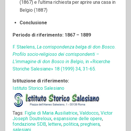
(1867) e l’ultima richiesta per aprire una casa in
Belgio (1887)
Conclusione
Periodo di riferimento: 1867 – 1889
F. Staelens,
La corrispondenza belga di don Bosco.
Profilo socio-religioso dei corrispondenti –
L’immagine di don Bosco in Belgio
, in «Ricerche
Storiche Salesiane» 18 (1999) 34, 31-65.
Istituzione di riferimento:
Istituto Storico Salesiano
Tags:
Figlie di Maria Ausiliatrice
,
Valdocco
,
Victor
Joseph Doutreloux
,
espansione delle opere
,
fondazione SDB
,
lettere
,
politica
,
preghiera
,
salesiani