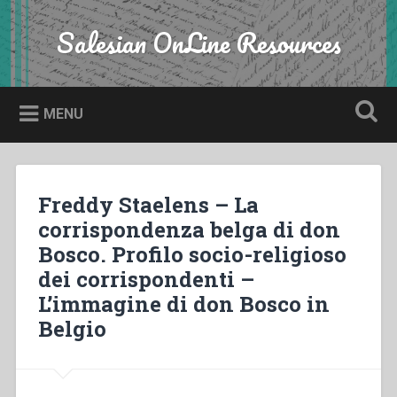
Skip
to
Salesian OnLine Resources
Search
content
MENU
Freddy Staelens – La
corrispondenza belga di don
Bosco. Profilo socio-religioso
dei corrispondenti –
L’immagine di don Bosco in
Belgio