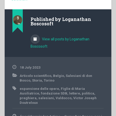
Published by
Loganathan
Boscosoft
View all posts by Loganathan
Boscosoft
18 July 2023
Articolo scientifico
,
Belgio
,
Salesiani di don
Bosco
,
Storia
,
Torino
espansione delle opere
,
Figlie di Maria
Ausiliatrice
,
fondazione SDB
,
lettere
,
politica
,
preghiera
,
salesiani
,
Valdocco
,
Victor Joseph
Doutreloux
Post