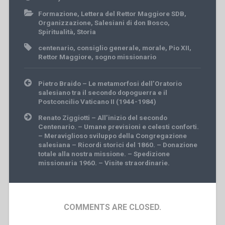
Formazione
,
Lettera del Rettor Maggiore SDB
,
Organizzazione
,
Salesiani di don Bosco
,
Spiritualità
,
Storia
centenario
,
consiglio generale
,
morale
,
Pio XII
,
Rettor Maggiore
,
sogno missionario
Post
Pietro Braido – Le metamorfosi dell’Oratorio
navigation
salesiano tra il secondo dopoguerra e il
Postconcilio Vaticano II (1944-1984)
Renato Ziggiotti – All’inizio del secondo
Centenario. – Umane previsioni e celesti conforti.
– Meraviglioso sviluppo della Congregazione
salesiana – Ricordi storici del 1860. – Donazione
totale alla nostra missione. – Spedizione
missionaria 1960. – Visite straordinarie.
COMMENTS ARE CLOSED.