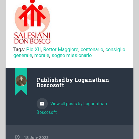
Tags:
Pio XII
,
Rettor Maggiore
,
centenario
,
consiglio
generale
,
morale
,
sogno missionario
Published by
Loganathan
Boscosoft
View all posts by Loganathan
Boscosoft
18 July 2023