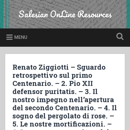
Skip
to
Salesian OnLine Resources
Search
content
MENU
Renato Ziggiotti – Sguardo
retrospettivo sul primo
Centenario. – 2. Pio XII
defensor puritatis. – 3. Il
nostro impegno nell’apertura
del secondo Centenario. – 4. Il
sogno del pergolato di rose. –
5. Le nostre mortificazioni. –