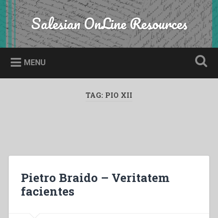
Skip
to
Salesian OnLine Resources
Search
content
MENU
TAG:
PIO XII
Pietro Braido – Veritatem
facientes