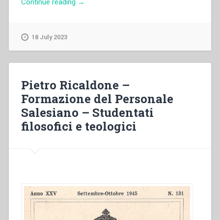
“Renato
Continue reading
→
Ziggiotti
–
Il
18 July 2023
XVIII
Capitolo
Generale
della
Pietro Ricaldone –
nostra
Formazione del Personale
Società”
Salesiano – Studentati
filosofici e teologici