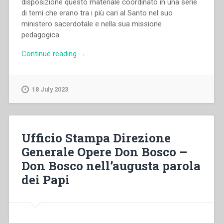
disposizione questo materiale coordinato in una serie
di temi che erano tra i più cari al Santo nel suo
ministero sacerdotale e nella sua missione
pedagogica.
“Guido
Continue reading
→
Favini
–
Don
18 July 2023
Bosco
maestro
di
vita
Ufficio Stampa Direzione
cristiana.
Generale Opere Don Bosco –
Tre
Don Bosco nell’augusta parola
cardini
–
dei Papi
Tre
leve
–
Tre