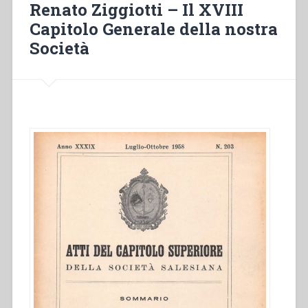
Renato Ziggiotti – Il XVIII
Don
Capitolo Generale della nostra
Bosco
Società
nell’augusta
parola
dei
Papi”