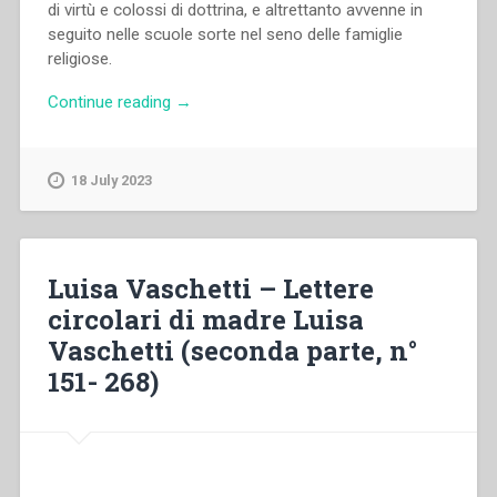
di virtù e colossi di dottrina, e altrettanto avvenne in
seguito nelle scuole sorte nel seno delle famiglie
religiose.
“Pietro
Continue reading
→
Ricaldone
–
Formazione
18 July 2023
del
Personale
Salesiano
–
Luisa Vaschetti – Lettere
Studentati
circolari di madre Luisa
filosofici
Vaschetti (seconda parte, n°
e
teologici”
151- 268)