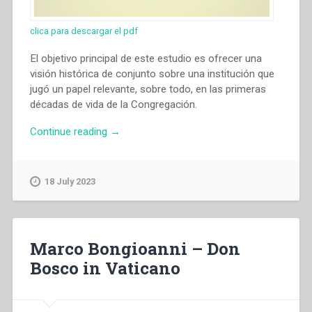
clica para descargar el pdf
El objetivo principal de este estudio es ofrecer una
visión histórica de conjunto sobre una institución que
jugó un papel relevante, sobre todo, en las primeras
décadas de vida de la Congregación.
“Miguel
Continue reading
→
Canino
Zanoletty
–
18 July 2023
“Los
cardenales
protectores
de
Marco Bongioanni – Don
la
Bosco in Vaticano
Congregación
Salesiana
(1879-