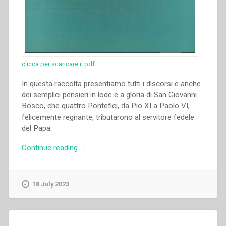
clicca per scaricare il pdf
In questa raccolta presentiamo tutti i discorsi e anche
dei semplici pensieri in lode e a gloria di San Giovanni
Bosco, che quattro Pontefici, da Pio XI a Paolo VI,
felicemente regnante, tributarono al servitore fedele
del Papa.
“Ufficio
Continue reading
→
Stampa
Direzione
Generale
18 July 2023
Opere
Don
Bosco
–