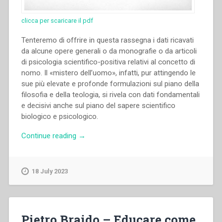
clicca per scaricare il pdf
Tenteremo di offrire in questa rassegna i dati ricavati
da alcune opere generali o da monografie o da articoli
di psicologia scientifico-positiva relativi al concetto di
nomo. Il «mistero dell’uomo», infatti, pur attingendo le
sue più elevate e profonde formulazioni sul piano della
filosofia e della teologia, si rivela con dati fondamentali
e decisivi anche sul piano del sapere scientifico
biologico e psicologico.
“Pietro
Continue reading
→
Braido
–
Cronache
18 July 2023
di
psicologia
contemporanea”
Pietro Braido – Educare come