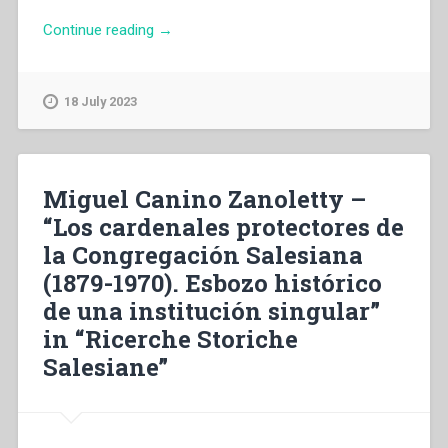
“Pietro
Continue reading
→
Braido
–
Educare
18 July 2023
come
missione
religiosa”
Miguel Canino Zanoletty –
“Los cardenales protectores de
la Congregación Salesiana
(1879-1970). Esbozo histórico
de una institución singular”
in “Ricerche Storiche
Salesiane”