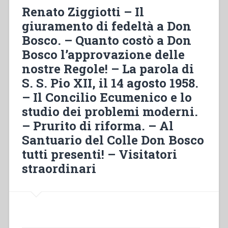
Luisa
Renato Ziggiotti – Il
Vaschetti
giuramento di fedeltà a Don
(seconda
Bosco. – Quanto costò a Don
parte,
n°
Bosco l’approvazione delle
151-
nostre Regole! – La parola di
268)”
S. S. Pio XII, il 14 agosto 1958.
– Il Concilio Ecumenico e lo
studio dei problemi moderni.
– Prurito di riforma. – Al
Santuario del Colle Don Bosco
tutti presenti! – Visitatori
straordinari