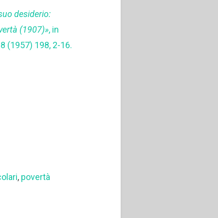
suo desiderio:
vertà (1907)»
, in
38 (1957) 198, 2-16.
colari
,
povertà