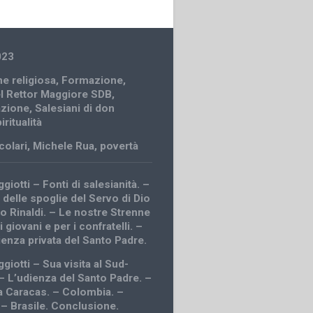
023
e religiosa
,
Formazione
,
el Rettor Maggiore SDB
,
azione
,
Salesiani di don
iritualità
rcolari
,
Michele Rua
,
povertà
giotti – Fonti di salesianità. –
 delle spoglie del Servo di Dio
po Rinaldi. – Le nostre Strenne
i giovani e per i confratelli. –
ienza privata del Santo Padre.
giotti – Sua visita al Sud-
– L’udienza del Santo Padre. –
 Caracas. – Colombia. –
 – Brasile. Conclusione.