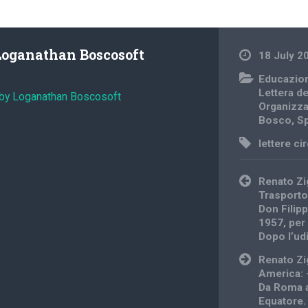
Loganathan Boscosoft
18 July 2
Educazion
Lettera d
 by Loganathan Boscosoft
Organizz
Bosco
,
Sp
lettere ci
Post
Renato Zig
navigation
Trasporto
Don Filip
1957, per 
Dopo l’ud
Renato Zig
America: 
Da Roma a
Equatore.