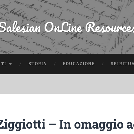
Salesian OnLine Resource
NTI
STORIA
EDUCAZIONE
SPIRITU
Ziggiotti – In omaggio 