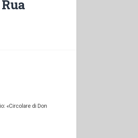
n Rua
o: «Circolare di Don
7