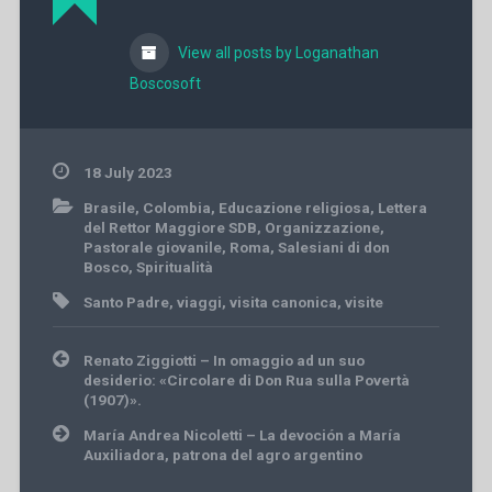
View all posts by Loganathan
Boscosoft
18 July 2023
Brasile
,
Colombia
,
Educazione religiosa
,
Lettera
del Rettor Maggiore SDB
,
Organizzazione
,
Pastorale giovanile
,
Roma
,
Salesiani di don
Bosco
,
Spiritualità
Santo Padre
,
viaggi
,
visita canonica
,
visite
Post
Renato Ziggiotti – In omaggio ad un suo
navigation
desiderio: «Circolare di Don Rua sulla Povertà
(1907)».
María Andrea Nicoletti – La devoción a María
Auxiliadora, patrona del agro argentino