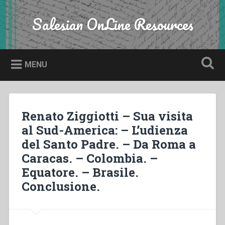
Skip
to
Salesian OnLine Resources
Search
content
MENU
Renato Ziggiotti – Sua visita
al Sud-America: – L’udienza
del Santo Padre. – Da Roma a
Caracas. – Colombia. –
Equatore. – Brasile.
Conclusione.