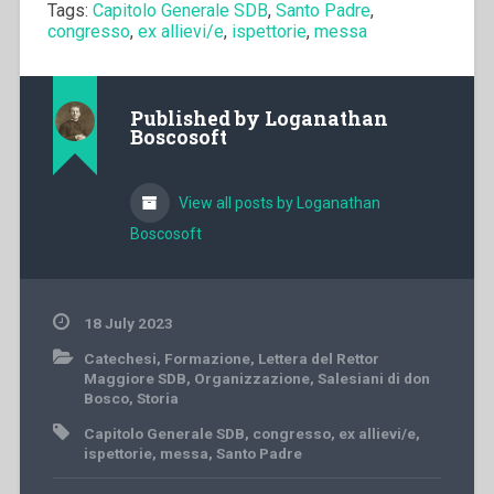
Tags:
Capitolo Generale SDB
,
Santo Padre
,
congresso
,
ex allievi/e
,
ispettorie
,
messa
Published by
Loganathan
Boscosoft
View all posts by Loganathan
Boscosoft
18 July 2023
Catechesi
,
Formazione
,
Lettera del Rettor
Maggiore SDB
,
Organizzazione
,
Salesiani di don
Bosco
,
Storia
Capitolo Generale SDB
,
congresso
,
ex allievi/e
,
ispettorie
,
messa
,
Santo Padre