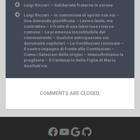
Post
Luigi Ricceri – Solidarietà fraterna in azione
navigation
Luigi Ricceri – In comunione di spirito con voi –
Una domanda giustificata – Lavoro lento, ma
costruttivo – li frutto di una laboriosa ricerca
comune – La premessa insostituibile del
rinnovamento – Qualche anticipazione sui
documenti capitolari – Le Costituzioni rinnovate –
Il nostro impegno di fronte alle Costituzioni –
Come i Salesiani delle origini – Intensifichiamo la
preghiera – Il Centenario delle Figlie di Maria
Ausiliatrice.
COMMENTS ARE CLOSED.
Facebook
YouTube
Google
GitHub