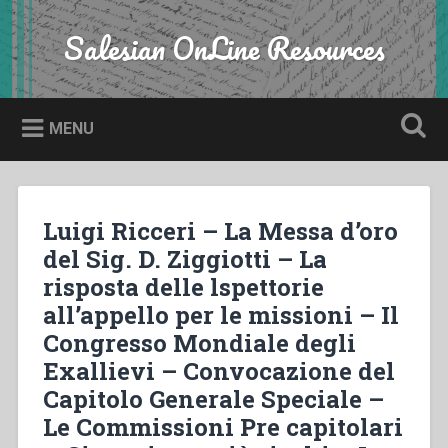
Skip
to
Salesian OnLine Resources
Search
content
MENU
Luigi Ricceri – La Messa d’oro
del Sig. D. Ziggiotti – La
risposta delle lspettorie
all’appello per le missioni – Il
Congresso Mondiale degli
Exallievi – Convocazione del
Capitolo Generale Speciale –
Le Commissioni Pre capitolari