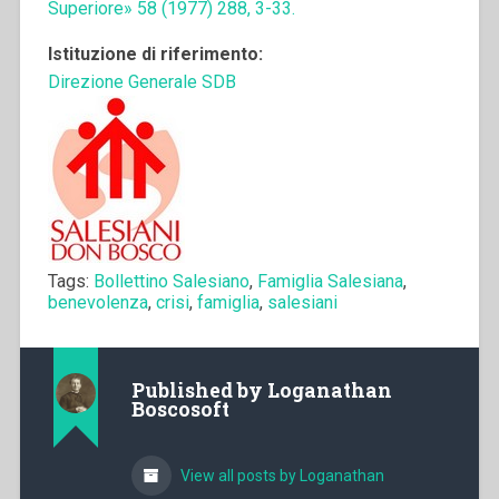
Superiore» 58 (1977) 288, 3-33.
Istituzione di riferimento:
Direzione Generale SDB
Tags:
Bollettino Salesiano
,
Famiglia Salesiana
,
benevolenza
,
crisi
,
famiglia
,
salesiani
Published by
Loganathan
Boscosoft
View all posts by Loganathan