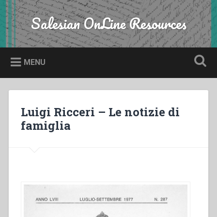
Skip
to
Salesian OnLine Resources
Search
content
MENU
Luigi Ricceri – Le notizie di
famiglia