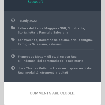
Boscosoft
18 July 2023
Lettera del Rettor Maggiore SDB
,
Spiritualità
,
Storia
,
tutta la Famiglia Salesiana
benevolenza
,
Bollettino Salesiano
,
crisi
,
famiglia
,
Famiglia Salesiana
,
salesiani
Post
Francesco Motto – Gli studi su don Rua
navigation
all’indomani del centenario della sua morte
Jose Thomas Vettath – L’azione di governo di don
Rua: modalità, strumenti, risultati
COMMENTS ARE CLOSED.