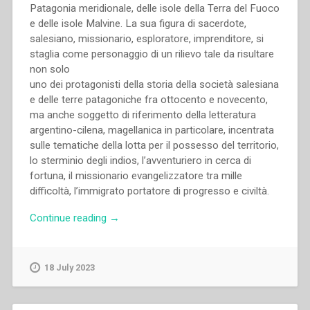
Patagonia meridionale, delle isole della Terra del Fuoco
e delle isole Malvine. La sua figura di sacerdote,
salesiano, missionario, esploratore, imprenditore, si
staglia come personaggio di un rilievo tale da risultare
non solo
uno dei protagonisti della storia della società salesiana
e delle terre patagoniche fra ottocento e novecento,
ma anche soggetto di riferimento della letteratura
argentino-cilena, magellanica in particolare, incentrata
sulle tematiche della lotta per il possesso del territorio,
lo sterminio degli indios, l’avventuriero in cerca di
fortuna, il missionario evangelizzatore tra mille
difficoltà, l’immigrato portatore di progresso e civiltà.
“Francesco
Continue reading
→
Motto
–
El
18 July 2023
Capitàn
Bueno.
Il