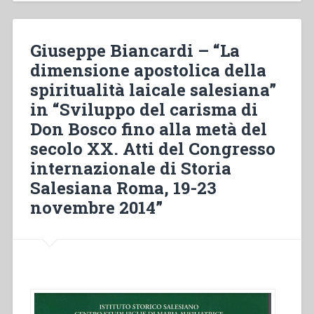
grande
expansion
(1878-
Giuseppe Biancardi – “La
1883)”
dimensione apostolica della
in
spiritualità laicale salesiana”
“Cahier
Salésiens.
in “Sviluppo del carisma di
Etudes
Don Bosco fino alla metà del
préalables
secolo XX. Atti del Congresso
à
une
internazionale di Storia
biographie
Salesiana Roma, 19-23
de
novembre 2014”
saint
Jean
Bosco””