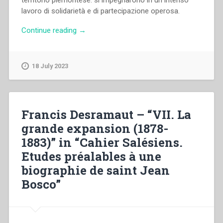
territorio piemontese: si impegnarono in un intenso
lavoro di solidarietà e di partecipazione operosa.
“Aldo
Continue reading
→
Giraudo
–
“L’apporto
18 July 2023
dei
Salesiani
nell’Italia
lacerata
Francis Desramaut – “VII. La
dalla
grande expansion (1878-
guerra
1883)” in “Cahier Salésiens.
(1940-
1945)
Etudes préalables à une
–
biographie de saint Jean
Le
Bosco”
case
del
Piemonte”
in