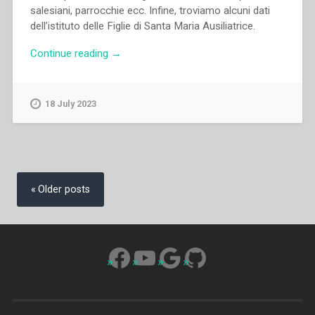
salesiani, parrocchie ecc. Infine, troviamo alcuni dati
dell’istituto delle Figlie di Santa Maria Ausiliatrice.
“Archivio
Continue reading
→
Salesiano
Centrale
–
18 July 2023
Statistiche
salesiane
(1962)”
Posts
navigation
Older posts
Facebook
YouTube
Google
GitHub