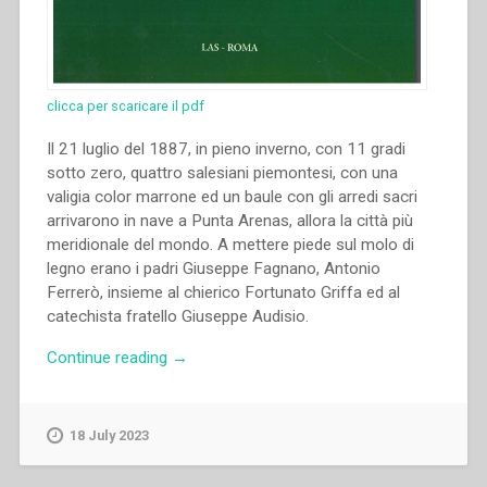
clicca per scaricare il pdf
Il 21 luglio del 1887, in pieno inverno, con 11 gradi
sotto zero, quattro salesiani piemontesi, con una
valigia color marrone ed un baule con gli arredi sacri
arrivarono in nave a Punta Arenas, allora la città più
meridionale del mondo. A mettere piede sul molo di
legno erano i padri Giuseppe Fagnano, Antonio
Ferrerò, insieme al chierico Fortunato Griffa ed al
catechista fratello Giuseppe Audisio.
“Nicola
Continue reading
→
Bottiglieri
–
“L’esperienza
18 July 2023
unica
di