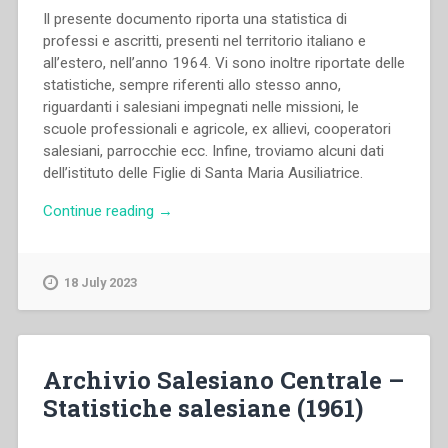
Il presente documento riporta una statistica di
professi e ascritti, presenti nel territorio italiano e
all’estero, nell’anno 1964. Vi sono inoltre riportate delle
statistiche, sempre riferenti allo stesso anno,
riguardanti i salesiani impegnati nelle missioni, le
scuole professionali e agricole, ex allievi, cooperatori
salesiani, parrocchie ecc. Infine, troviamo alcuni dati
dell’istituto delle Figlie di Santa Maria Ausiliatrice.
“Archivio
Continue reading
→
Salesiano
Centrale
–
18 July 2023
Statistiche
salesiane
(1964)”
Archivio Salesiano Centrale –
Statistiche salesiane (1961)