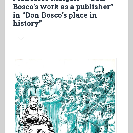
laicale
Bosco’s work as a publisher”
salesiana”
in “Don Bosco’s place in
in
“Sviluppo
history”
del
carisma
di
Don
Bosco
fino
alla
metà
del
secolo
XX.
Atti
del
Congresso
internazionale
di
Storia