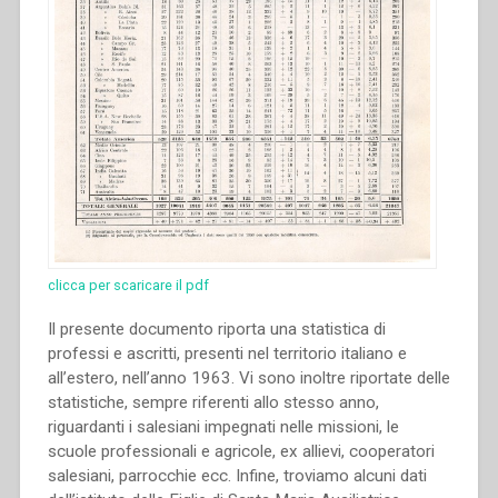
internazionale
di
Storia
Salesiana
Roma,
19-
23
novembre
2014””
clicca per scaricare il pdf
Il presente documento riporta una statistica di
professi e ascritti, presenti nel territorio italiano e
all’estero, nell’anno 1963. Vi sono inoltre riportate delle
statistiche, sempre riferenti allo stesso anno,
riguardanti i salesiani impegnati nelle missioni, le
scuole professionali e agricole, ex allievi, cooperatori
salesiani, parrocchie ecc. Infine, troviamo alcuni dati