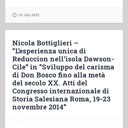
Malgeri
–
“Don
18 July 2023
Bosco’s
work
as
a
Nicola Bottiglieri –
publisher”
“L’esperienza unica di
in
Reduccion nell’isola Dawson-
“Don
Bosco’s
Cile” in “Sviluppo del carisma
place
di Don Bosco fino alla metà
in
del secolo XX. Atti del
history””
Congresso internazionale di
Storia Salesiana Roma, 19-23
novembre 2014”