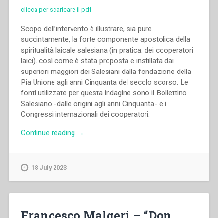
clicca per scaricare il pdf
Scopo dell’intervento è illustrare, sia pure
succintamente, la forte componente apostolica della
spiritualità laicale salesiana (in pratica: dei cooperatori
laici), così come è stata proposta e instillata dai
superiori maggiori dei Salesiani dalla fondazione della
Pia Unione agli anni Cinquanta del secolo scorso. Le
fonti utilizzate per questa indagine sono il Bollettino
Salesiano -dalle origini agli anni Cinquanta- e i
Congressi internazionali dei cooperatori.
“Giuseppe
Continue reading
→
Biancardi
–
“La
18 July 2023
dimensione
apostolica
della
spiritualità
Francesco Malgeri – “Don