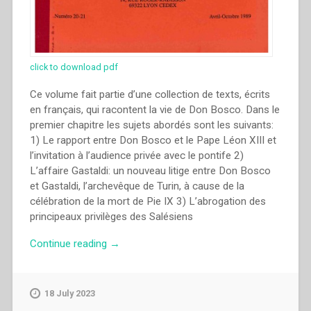
click to download pdf
Ce volume fait partie d’une collection de texts, écrits
en français, qui racontent la vie de Don Bosco. Dans le
premier chapitre les sujets abordés sont les suivants:
1) Le rapport entre Don Bosco et le Pape Léon XIII et
l’invitation à l’audience privée avec le pontife 2)
L’affaire Gastaldi: un nouveau litige entre Don Bosco
et Gastaldi, l’archevêque de Turin, à cause de la
célébration de la mort de Pie IX 3) L’abrogation des
principeaux privilèges des Salésiens
“Francis
Continue reading
→
Desramaut
–
“VII.
18 July 2023
La