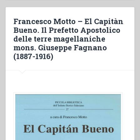
Salésiens
de
Don
Francesco Motto – El Capitàn
Bosco
Bueno. Il Prefetto Apostolico
à
delle terre magellaniche
Dinan
1891-
mons. Giuseppe Fagnano
1903”
(1887-1916)