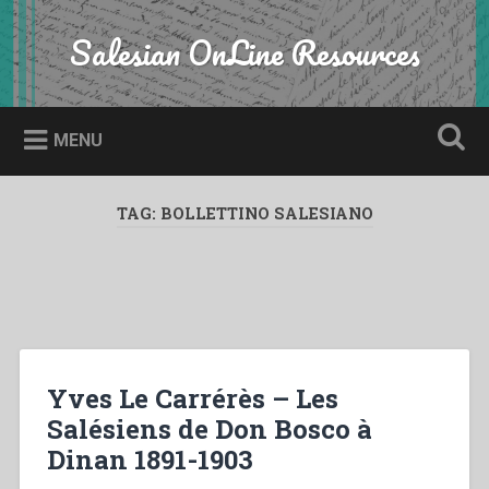
Skip
to
Salesian OnLine Resources
Search
content
MENU
TAG:
BOLLETTINO SALESIANO
Yves Le Carrérès – Les
Salésiens de Don Bosco à
Dinan 1891-1903