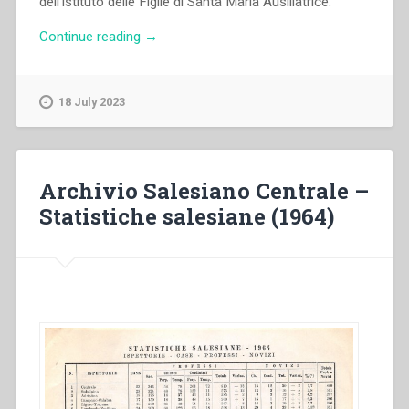
dell’istituto delle Figlie di Santa Maria Ausiliatrice.
“Archivio
Continue reading
→
Salesiano
Centrale
–
18 July 2023
Statistiche
salesiane
(1963)”
Archivio Salesiano Centrale –
Statistiche salesiane (1964)