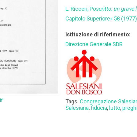
L. Ricceri, P
oscritto: un grave 
Capitolo Superiore» 58 (1977)
Istituzione di riferimento:
Direzione Generale SDB
df
Tags:
Congregazione Salesia
Salesiana
,
fiducia
,
lutto
,
pregh