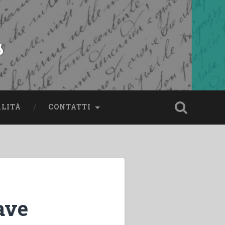
s
ALITÀ
CONTATTI
ave