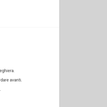
eghiera.
rdare avanti.
.
7