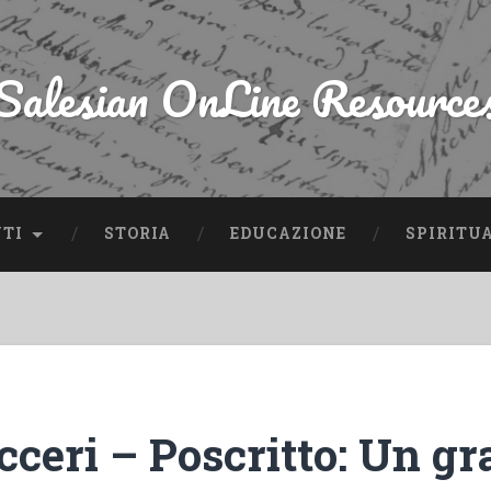
Salesian OnLine Resource
NTI
STORIA
EDUCAZIONE
SPIRITU
cceri – Poscritto: Un gr