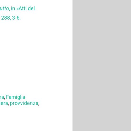
lutto
, in «Atti del
 288, 3-6.
na
,
Famiglia
iera
,
provvidenza
,