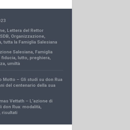
023
ne
,
Lettera del Rettor
 SDB
,
Organizzazione
,
à
,
tutta la Famiglia Salesiana
zione Salesiana
,
Famiglia
,
fiducia
,
lutto
,
preghiera
,
nza
,
umiltà
 Motto – Gli studi su don Rua
ni del centenario della sua
as Vettath – L’azione di
i don Rua: modalità,
 risultati