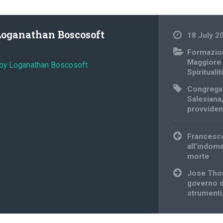
Loganathan Boscosoft
18 July 2
Formazio
Maggiore
 by Loganathan Boscosoft
Spiritualit
Congrega
Salesiana
provvide
Post
Francesco
navigation
all’indoma
morte
Jose Thom
governo d
strumenti,