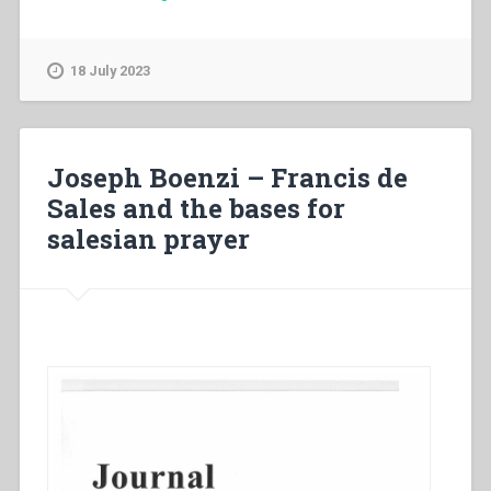
Ricceri
–
Postscript:
18 July 2023
A
grave
loss”
Joseph Boenzi – Francis de
Sales and the bases for
salesian prayer