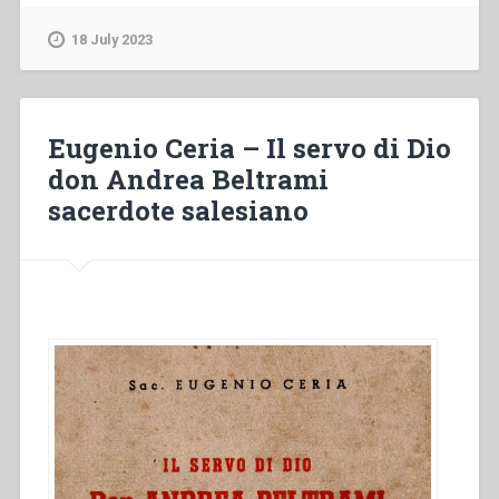
–
Piccolo
18 July 2023
manuale
di
vita
religiosa”
Eugenio Ceria – Il servo di Dio
don Andrea Beltrami
sacerdote salesiano