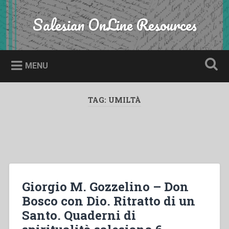
Skip
to
Salesian OnLine Resources
Search
content
MENU
TAG:
UMILTÀ
Giorgio M. Gozzelino – Don
Bosco con Dio. Ritratto di un
Santo. Quaderni di