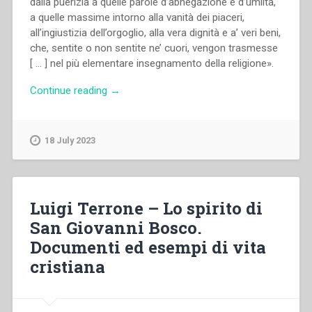
dalla puerizia a quelle parole d’abnegazione e d’umiltà,
a quelle massime intorno alla vanità dei piaceri,
all’ingiustizia dell’orgoglio, alla vera dignità e a’ veri beni,
che, sentite o non sentite ne’ cuori, vengon trasmesse
[ … ] nel più elementare insegnamento della religione».
“Eugenio
Continue reading
→
Ceria
–
Il
18 July 2023
servo
di
Dio
don
Luigi Terrone – Lo spirito di
Andrea
San Giovanni Bosco.
Beltrami
Documenti ed esempi di vita
sacerdote
salesiano”
cristiana