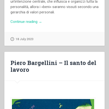
un’intenzione centrale, che influisca e organizzi tutta la
personalità, allora i «beni» saranno vissuti secondo una
gerarchia di valori personali.
“Albino
Continue reading
→
Ronco
–
“Povertà
18 July 2023
e
psicologia.
Alcuni
spunti”
Piero Bargellini – Il santo del
in
lavoro
“Colloqui
sulla
vita
salesiana,
19””