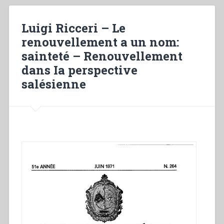
–
Truly
Luigi Ricceri – Le
Salesian
renouvellement a un nom:
renewal”
sainteté – Renouvellement
dans Ia perspective
salésienne