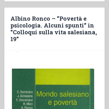
“Colloqui
sulla
vita
Albino Ronco – “Povertà e
salesiana,
psicologia. Alcuni spunti” in
21””
“Colloqui sulla vita salesiana,
19”