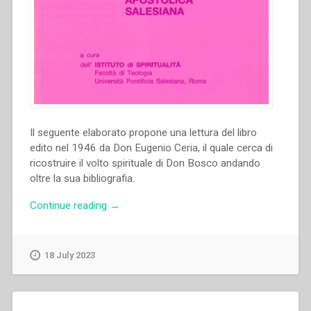
Il seguente elaborato propone una lettura del libro
edito nel 1946 da Don Eugenio Ceria, il quale cerca di
ricostruire il volto spirituale di Don Bosco andando
oltre la sua bibliografia.
“Giorgio
Continue reading
→
M.
Gozzelino
–
18 July 2023
Don
Bosco
con