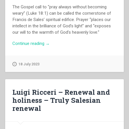
The Gospel call to “pray always without becoming
weary” (Luke 18:1) can be called the cornerstone of
Francis de Sales’ spiritual edifice. Prayer “places our
intellect in the brilliance of God’s light” and “exposes
our will to the warmth of God’s heavenly love.”
“Joseph
Continue reading
→
Boenzi
–
Francis
18 July 2023
de
Sales
and
the
Luigi Ricceri – Renewal and
bases
holiness – Truly Salesian
for
renewal
salesian
prayer”