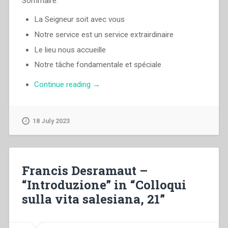
Sommaire:
La Seigneur soit avec vous
Notre service est un service extrairdinaire
Le lieu nous accueille
Notre tâche fondamentale et spéciale
“Luigi
Continue reading
→
Ricceri
–
Le
18 July 2023
renouvellement
a
un
nom:
Francis Desramaut –
sainteté
“Introduzione” in “Colloqui
–
sulla vita salesiana, 21”
Renouvellement
dans
Ia