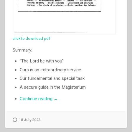
click to download pdf
Summary:
“The Lord be with you”
Ours is an extraordinary service
Our fundamental and special task
A secure guide in the Magisterium
“Luigi
Continue reading
→
Ricceri
–
Renewal
18 July 2023
and
holiness