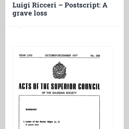
Dio.
Luigi Ricceri – Postscript: A
Ritratto
grave loss
di
un
Santo.
Quaderni
di
spiritualità
salesiana
6”