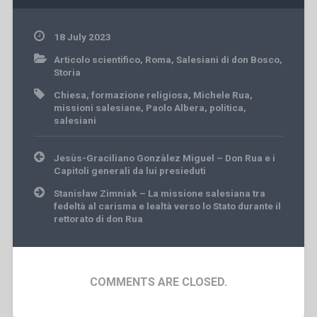
18 July 2023
Articolo scientifico
,
Roma
,
Salesiani di don Bosco
,
Storia
Chiesa
,
formazione religiosa
,
Michele Rua
,
missioni salesiane
,
Paolo Albera
,
politica
,
salesiani
Post
Jesùs-Graciliano Gonzàlez Miguel – Don Rua e i
navigation
Capitoli generali da lui presieduti
Stanisław Zimniak – La missione salesiana tra
fedeltà al carisma e lealtà verso lo Stato durante il
rettorato di don Rua
COMMENTS ARE CLOSED.