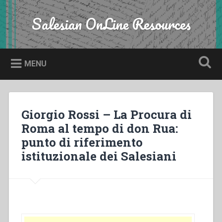
Skip
to
Salesian OnLine Resources
Search
content
MENU
Giorgio Rossi – La Procura di
Roma al tempo di don Rua:
punto di riferimento
istituzionale dei Salesiani