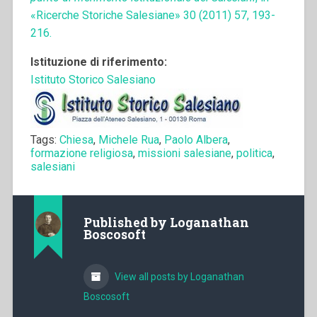
«Ricerche Storiche Salesiane» 30 (2011) 57, 193-
216.
Istituzione di riferimento:
Istituto Storico Salesiano
Tags:
Chiesa
,
Michele Rua
,
Paolo Albera
,
formazione religiosa
,
missioni salesiane
,
politica
,
salesiani
Published by
Loganathan
Boscosoft
View all posts by Loganathan
Boscosoft