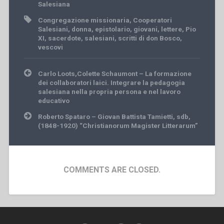
Salesiana
Congregazione missionaria
,
Cooperatori
Salesiani
,
donna
,
epistolario
,
giovani
,
lettere
,
Pio
XI
,
sacerdote
,
salesiani
,
scritti di don Bosco
,
vescovi
Post
Carlo Loots,Colette Schaumont – La formazione
navigation
dei collaboratori laici. Integrare la pedagogia
salesiana nella propria persona e nel lavoro
educativo
Roberto Spataro – Giovan Battista Tamietti, sdb,
(1848-1920) “Christianorum Magister Litterarum”
COMMENTS ARE CLOSED.