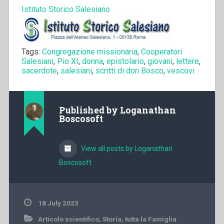
Istituto Storico Salesiano
Tags:
Congregazione missionaria
,
Cooperatori
Salesiani
,
Pio XI
,
donna
,
epistolario
,
giovani
,
lettere
,
sacerdote
,
salesiani
,
scritti di don Bosco
,
vescovi
Published by
Loganathan
Boscosoft
View all posts by Loganathan
Boscosoft
18 July 2023
Articolo scientifico
,
Storia
,
tutta la Famiglia