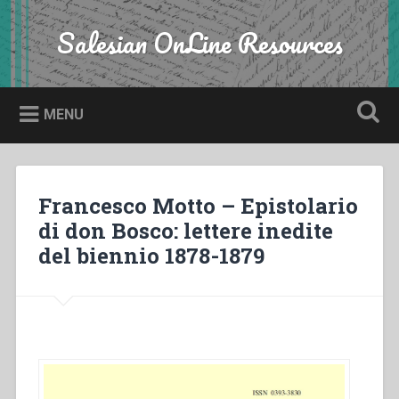
Skip
to
Salesian OnLine Resources
Search
content
MENU
Francesco Motto – Epistolario
di don Bosco: lettere inedite
del biennio 1878-1879