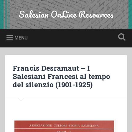
Skip
to
Salesian OnLine Resources
Search
content
MENU
Francis Desramaut – I
Salesiani Francesi al tempo
del silenzio (1901-1925)