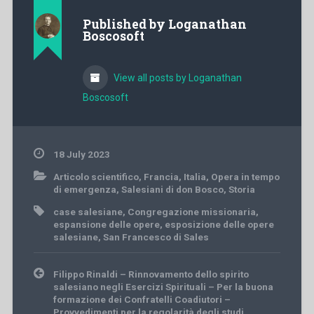
Published by
Loganathan
Boscosoft
View all posts by Loganathan
Boscosoft
18 July 2023
Articolo scientifico
,
Francia
,
Italia
,
Opera in tempo
di emergenza
,
Salesiani di don Bosco
,
Storia
case salesiane
,
Congregazione missionaria
,
espansione delle opere
,
esposizione delle opere
salesiane
,
San Francesco di Sales
Post
Filippo Rinaldi – Rinnovamento dello spirito
navigation
salesiano negli Esercizi Spirituali – Per la buona
formazione dei Confratelli Coadiutori –
Provvedimenti per la regolarità degli studi