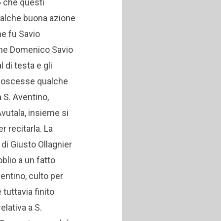
» che questi
ualche buona azione
ne fu Savio
che Domenico Savio
di testa e gli
noscesse qualche
 S. Aventino,
Avutala, insieme si
r recitarla.
La
i Giusto Ollagnier
oblio a un fatto
Aventino, culto per
 tuttavia finito
elativa a S.