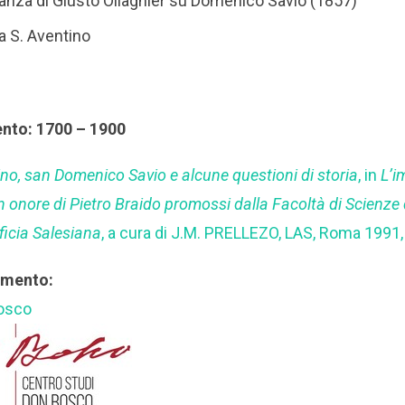
anza di Giusto Ollagnier su Domenico Savio (1857)
 a S. Aventino
ento: 1700 – 1900
no, san Domenico Savio e alcune questioni di storia
, in
L’i
in onore di Pietro Braido promossi dalla Facoltà di Scienze
ificia Salesiana
, a cura di J.M. PRELLEZO, LAS, Roma 1991
rimento:
Bosco