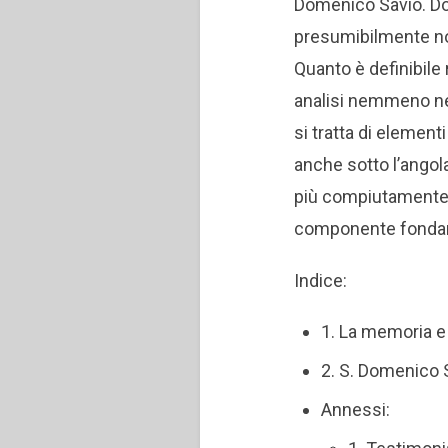
Domenico Savio. Do
presumibilmente no
Quanto è definibile 
analisi nemmeno ne
si tratta di element
anche sotto l’angol
più compiutamente 
componente fondam
Indice:
1. La memoria e 
2. S. Domenico S
Annessi: