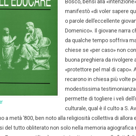
Bosco, bensì alla «intenzione
manifestò «di voler sapere q
o parole dell’eccellente giova
Domenico». Il giovane narra 
da qualche tempo soffriva mal 
chiese se «per caso» non co
buona preghiera da rivolgere a
«protettore pel mal di capo». 
recarono in chiesa più volte pe
modestissima testimonianza d
permette di togliere i veli dell’
df
culturale, qual è il culto a S. 
o a metà ’800, ben noto alla religiosità collettiva di allora e
 del tutto obliterato non solo nella memoria agiografica r