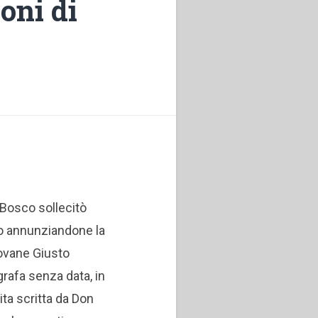
oni di
 Bosco sollecitò
io annunziandone la
iovane Giusto
grafa senza data, in
Vita scritta da Don