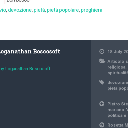
vio
,
devozione
,
pietà
,
pietà popolare
,
preghiera
Loganathan Boscosoft
18 July 2
Articolo s
religiosa
,
 by Loganathan Boscosoft
spiritualit
devozion
pietà pop
Post
Pietro Ste
navigation
mariano “
politica e
Rosetta M