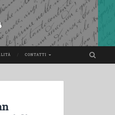
s
ALITÀ
CONTATTI
an