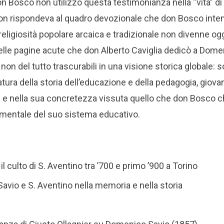
n Bosco non utilizzò questa testimonianza nella “vita” 
n rispondeva al quadro devozionale che don Bosco int
religiosità popolare arcaica e tradizionale non divenne og
lle pagine acute che don Alberto Caviglia dedicò a Dome
i non del tutto trascurabili in una visione storica globale:
atura della storia dell’educazione e della pedagogia, gio
e nella sua concretezza vissuta quello che don Bosco ch
entale del suo sistema educativo.
il culto di S. Aventino tra ’700 e primo ’900 a Torino
avio e S. Aventino nella memoria e nella storia