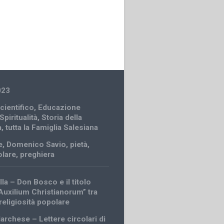
023
cientifico
,
Educazione
Spiritualità
,
Storia della
à
,
tutta la Famiglia Salesiana
e
,
Domenico Savio
,
pietà
,
olare
,
preghiera
lla – Don Bosco e il titolo
Auxilium Christianorum” tra
 religiosità popolare
archese – Lettere circolari di