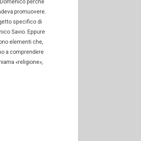
di Domenico perché
endeva promuovere.
getto specifico di
nico Savio. Eppure
 sono elementi che,
vano a comprendere
iama «religione»,