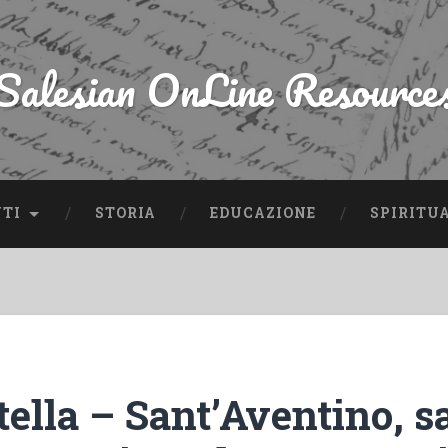
Salesian OnLine Resource
NTI
STORIA
EDUCAZIONE
SPIRITU
tella – Sant’Aventino, s