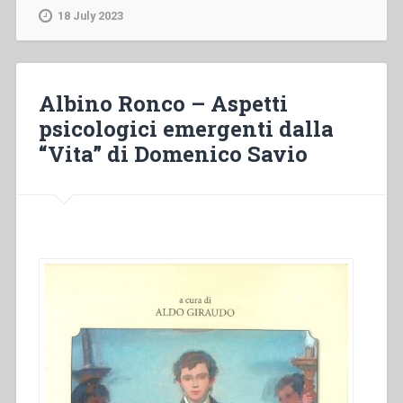
–
18 July 2023
Linee
emergenti
dagli
interventi
Albino Ronco – Aspetti
del
psicologici emergenti dalla
simposio.
“Vita” di Domenico Savio
Domenico
Savio
raccontato
da
don
Bosco:
riflessioni
sulla
Vita.
Atti
del
Simposio”