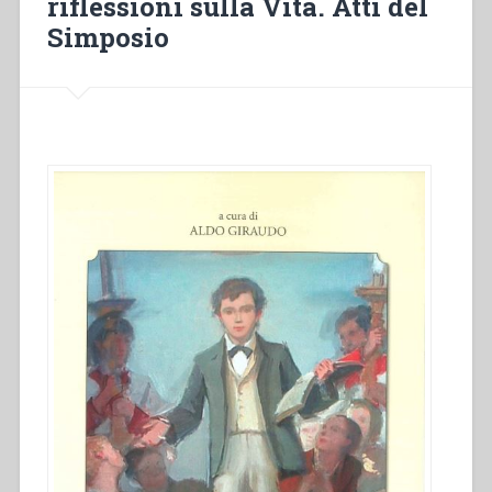
riflessioni sulla Vita. Atti del
sulla
Simposio
Vita.
Atti
del
Simposio”