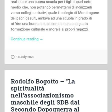
realizzare una buona scuola per i figli di quel ceto
medio che, non potendo permettersi di indirizzarli
verso collegi esclusivi, quale il collegio di Mondragone
dei padri gesuiti, ambiva ad una scuola in grado di
offrire una buona educazione ed una adeguata
formazione culturale e morale ai propri ragazzi.
“Augusto
Continue reading
→
D’Angelo
–
Educazione
18 July 2023
cattolica
e
ceti
medi.
Rodolfo Bogotto – “La
L’istituto
spiritualità
salesiano
nell’associazionismo
”
Villa
maschile degli SDB dal
Sora”
Secondo Dopoguerra al
di