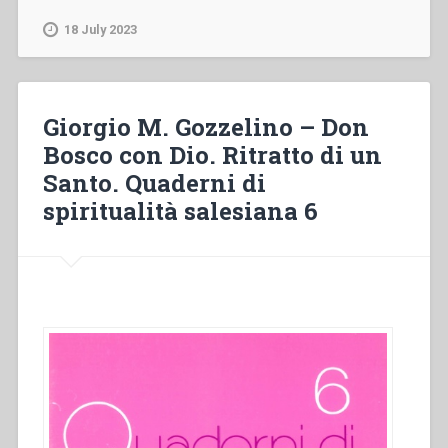
–
Don
18 July 2023
Bosco’s
humanistic
approach
in
Giorgio M. Gozzelino – Don
education
Bosco con Dio. Ritratto di un
in
Santo. Quaderni di
«Don
Bosco’s
spiritualità salesiana 6
place
in
history»”