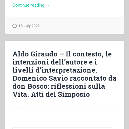
“José
Continue reading
→
Manuel
Prellezo
–
18 July 2023
La
“Vita”
di
Domenico
Aldo Giraudo – Il contesto, le
Savio
intenzioni dell’autore e i
scritta
livelli d’interpretazione.
da
don
Domenico Savio raccontato da
Bosco
don Bosco: riflessioni sulla
nella
Vita. Atti del Simposio
storiografia
salesiana
(1859-
1954).
Domenico
Savio