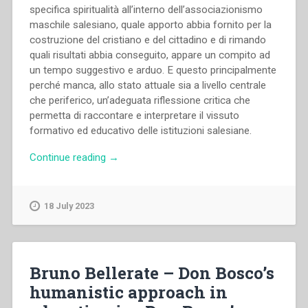
specifica spiritualità all’interno dell’associazionismo
maschile salesiano, quale apporto abbia fornito per la
costruzione del cristiano e del cittadino e di rimando
quali risultati abbia conseguito, appare un compito ad
un tempo suggestivo e arduo. E questo principalmente
perché manca, allo stato attuale sia a livello centrale
che periferico, un’adeguata riflessione critica che
permetta di raccontare e interpretare il vissuto
formativo ed educativo delle istituzioni salesiane.
“Rodolfo
Continue reading
→
Bogotto
–
“La
18 July 2023
spiritualità
nell’associazionismo
maschile
degli
Bruno Bellerate – Don Bosco’s
SDB
humanistic approach in
dal
Secondo