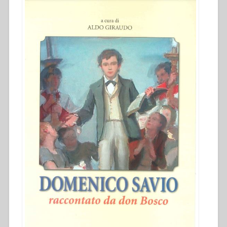
raccontato
da
don
Bosco:
riflessioni
sulla
Vita.
Atti
del
Simposio”