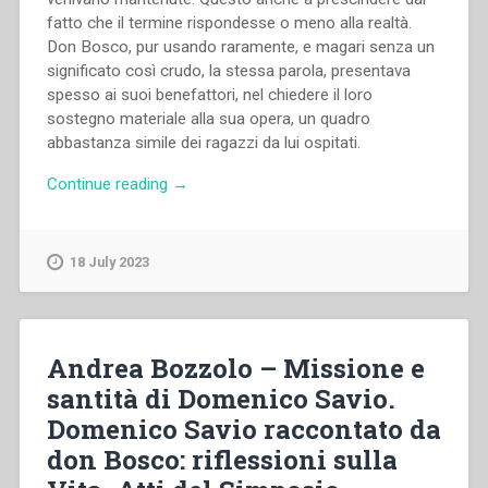
fatto che il termine rispondesse o meno alla realtà.
Don Bosco, pur usando raramente, e magari senza un
significato così crudo, la stessa parola, presentava
spesso ai suoi benefattori, nel chiedere il loro
sostegno materiale alla sua opera, un quadro
abbastanza simile dei ragazzi da lui ospitati.
“Guido
Continue reading
→
Gatti
–
Dall’osservanza
18 July 2023
della
legge
alla
crescita:
Andrea Bozzolo – Missione e
lettura
santità di Domenico Savio.
etica
Domenico Savio raccontato da
della
“Vita”.
don Bosco: riflessioni sulla
Domenico