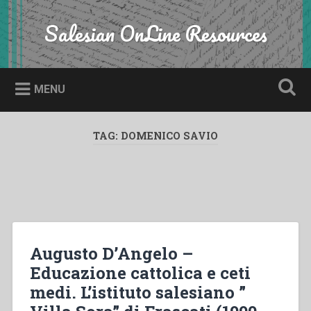
Skip
to
Salesian OnLine Resources
Search
content
MENU
TAG:
DOMENICO SAVIO
Augusto D’Angelo –
Educazione cattolica e ceti
medi. L’istituto salesiano ”