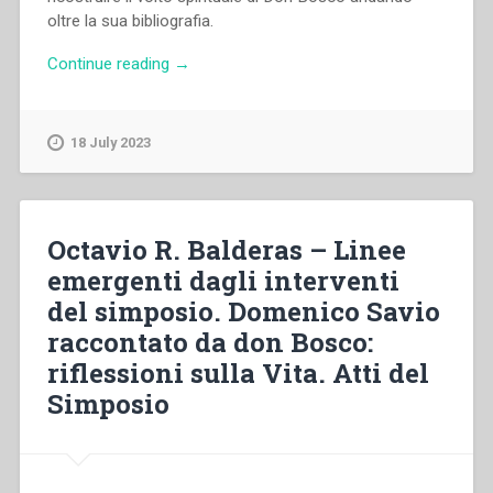
oltre la sua bibliografia.
“Giorgio
Continue reading
→
M.
Gozzelino
–
18 July 2023
Don
Bosco
con
Dio.
Octavio R. Balderas – Linee
Ritratto
emergenti dagli interventi
di
del simposio. Domenico Savio
un
Santo.
raccontato da don Bosco:
Quaderni
riflessioni sulla Vita. Atti del
di
Simposio
spiritualità
salesiana
6”