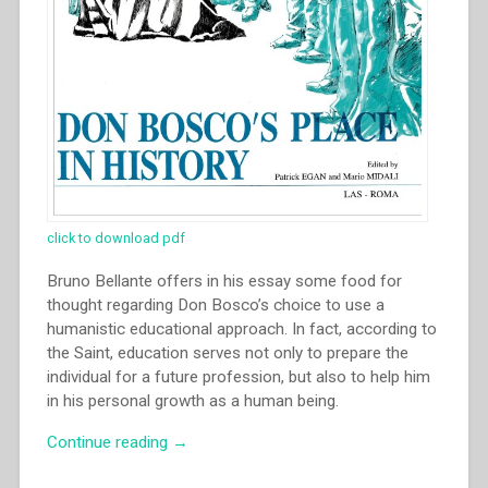
Congresso
internazionale
di
Storia
Salesiana
Roma,
19-
23
novembre
2014””
click to download pdf
Bruno Bellante offers in his essay some food for
thought regarding Don Bosco’s choice to use a
humanistic educational approach. In fact, according to
the Saint, education serves not only to prepare the
individual for a future profession, but also to help him
in his personal growth as a human being.
“Bruno
Continue reading
→
Bellerate