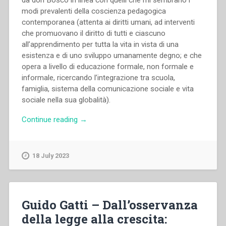
da don Bosco in linea con quelli che mi sembrano i
modi prevalenti della coscienza pedagogica
contemporanea (attenta ai diritti umani, ad interventi
che promuovano il diritto di tutti e ciascuno
all’apprendimento per tutta la vita in vista di una
esistenza e di uno sviluppo umanamente degno; e che
opera a livello di educazione formale, non formale e
informale, ricercando l’integrazione tra scuola,
famiglia, sistema della comunicazione sociale e vita
sociale nella sua globalità).
“Carlo
Continue reading
→
Nanni
–
Destinazione
18 July 2023
educativa,
convinzioni
pedagogiche
e
Guido Gatti – Dall’osservanza
idea
della legge alla crescita:
di