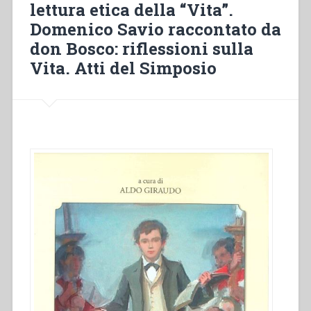
lettura etica della “Vita”.
educazione:
lettura
Domenico Savio raccontato da
pedagogica
don Bosco: riflessioni sulla
della
Vita. Atti del Simposio
“Vita”.Domenico
Savio
raccontato
da
don
Bosco:
riflessioni
sulla
Vita.
Atti
del
Simposio”