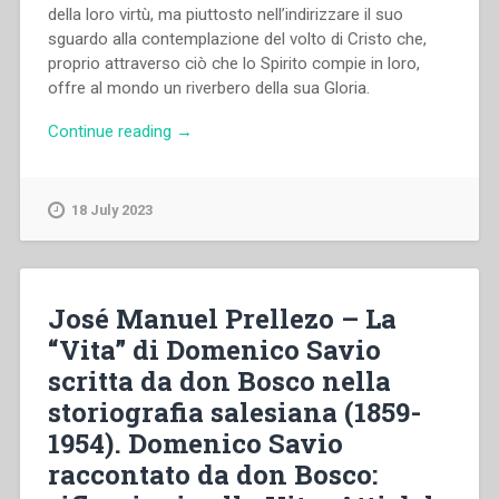
della loro virtù, ma piuttosto nell’indirizzare il suo
sguardo alla contemplazione del volto di Cristo che,
proprio attraverso ciò che lo Spirito compie in loro,
offre al mondo un riverbero della sua Gloria.
“Andrea
Continue reading
→
Bozzolo
–
Missione
18 July 2023
e
santità
di
Domenico
José Manuel Prellezo – La
Savio.
“Vita” di Domenico Savio
Domenico
scritta da don Bosco nella
Savio
raccontato
storiografia salesiana (1859-
da
1954). Domenico Savio
don
raccontato da don Bosco:
Bosco:
riflessioni