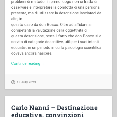
problemi di metodo. In primo luogo non si tratta di
osservare e interpretare la condotta di una persona
presente, ma di utilizzare la descrizione lasciataci da
altri, in
questo caso da don Bosco. Oltre ad affidare ai
competenti la valutazione della oggettività di
questa descrizione, resta il fatto che don Bosco si è
servito di categorie descrittive, utili per i suoi intenti
educativi, in un periodo in cui la psicologia scientifica
doveva ancora nascere.
“Albino
Continue reading
→
Ronco
–
Aspetti
18 July 2023
psicologici
emergenti
dalla
“Vita”
Carlo Nanni – Destinazione
di
educativa, convinzioni
Domenico