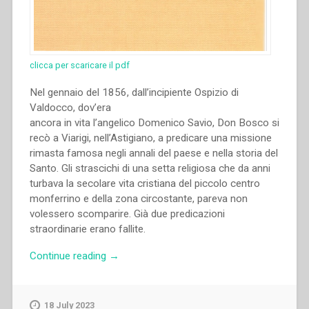
clicca per scaricare il pdf
Nel gennaio del 1856, dall’incipiente Ospizio di
Valdocco, dov’era
ancora in vita l’angelico Domenico Savio, Don Bosco si
recò a Viarigi, nell’Astigiano, a predicare una missione
rimasta famosa negli annali del paese e nella storia del
Santo. Gli strascichi di una setta religiosa che da anni
turbava la secolare vita cristiana del piccolo centro
monferrino e della zona circostante, pareva non
volessero scomparire. Già due predicazioni
straordinarie erano fallite.
“Luigi
Continue reading
→
Càstano
–
Un
18 July 2023