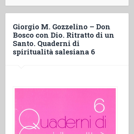
Bosco
and
the
world
Giorgio M. Gozzelino – Don
of
Bosco con Dio. Ritratto di un
work
Santo. Quaderni di
in
«Don
spiritualità salesiana 6
Bosco’s
place
in
history»”