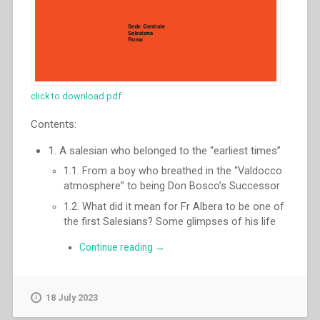
click to download pdf
Contents:
1. A salesian who belonged to the “earliest times”
1.1. From a boy who breathed in the “Valdocco
atmosphere” to being Don Bosco’s Successor
1.2. What did it mean for Fr Albera to be one of
the first Salesians? Some glimpses of his life
“Ángel
Continue reading
→
Fernández
Artime
–
18 July 2023
A
past