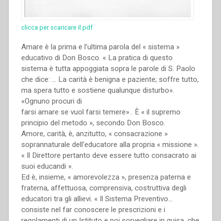
clicca per scaricare il pdf
Amare è la prima e l’ultima parola del « sistema »
educativo di Don Bosco. « La pratica di questo
sistema è tutta appoggiata sopra le parole di S. Paolo
che dice: … La carità è benigna e paziente; soffre tutto,
ma spera tutto e sostiene qualunque disturbo».
«Ognuno procuri di
farsi amare se vuol farsi temere» . È « il supremo
principio del metodo », secondo Don Bosco.
Amore, carità, è, anzitutto, « consacrazione »
soprannaturale dell’educatore alla propria « missione ».
« Il Direttore pertanto deve essere tutto consacrato ai
suoi educandi ».
Ed è, insieme, « amorevolezza », presenza paterna e
fraterna, affettuosa, comprensiva, costruttiva degli
educatori tra gli allievi. « Il Sistema Preventivo…
consiste nel far conoscere le prescrizioni e i
regolamenti di un Istituto e poi sorvegliare in guisa, che