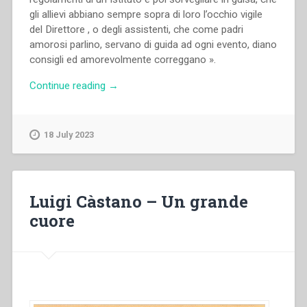
gli allievi abbiano sempre sopra di loro l’occhio vigile
del Direttore , o degli assistenti, che come padri
amorosi parlino, servano di guida ad ogni evento, diano
consigli ed amorevolmente correggano ».
“Pietro
Continue reading
→
Braido
–
Un
18 July 2023
nuovo
“stile”
educativo:
Il
Luigi Càstano – Un grande
metodo
cuore
preventivo
di
Don
Bosco”