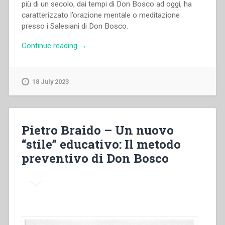
più di un secolo, dai tempi di Don Bosco ad oggi, ha
caratterizzato l’orazione mentale o meditazione
presso i Salesiani di Don Bosco.
“Juan
Continue reading
→
Picca
–
La
18 July 2023
meditazione
nel
pensiero
e
Pietro Braido – Un nuovo
nella
“stile” educativo: Il metodo
prassi
preventivo di Don Bosco
di
Don
Bosco”