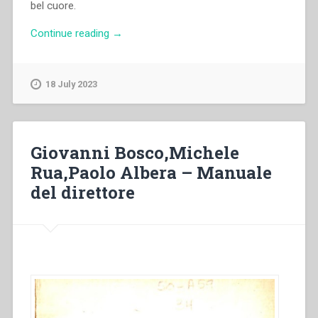
bel cuore.
“Giovanni
Continue reading
→
Bosco
–
Luigi
18 July 2023
Colle”
Giovanni Bosco,Michele
Rua,Paolo Albera – Manuale
del direttore