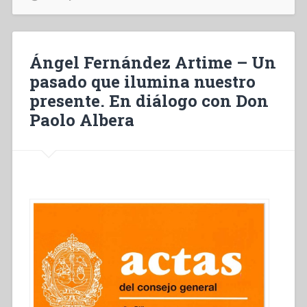
messaggio
catechistico
di
Lutero
Ángel Fernández Artime – Un
nel
pasado que ilumina nuestro
contesto
presente. En diálogo con Don
della
«teologia
Paolo Albera
della
pietà»”