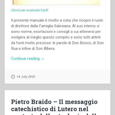
clicca per scaricare il pdf
Il presente manuale è rivolto a colui che ricopre il ruolo
di direttore della Famiglia Salesiana. Al suo interno vi
sono norme, esortazioni e consigli a cui attenersi per
svolgere al meglio questo compito e sono tutti attinti
da fonti molto preziose: le parole di Don Bosco, di Don
Rua e infine di Don Albera.
“Giovanni
Continue reading
→
Bosco,Michele
Rua,Paolo
Albera
18 July 2023
–
Manuale
del
direttore”
Pietro Braido – Il messaggio
catechistico di Lutero nel