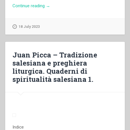
“Giorgio
Continue reading
→
M.
Gozzelino
–
18 July 2023
Don
Bosco
con
Dio.
Juan Picca – Tradizione
Ritratto
salesiana e preghiera
di
liturgica. Quaderni di
un
Santo.
spiritualità salesiana 1.
Quaderni
di
spiritualità
salesiana
6”
Indice