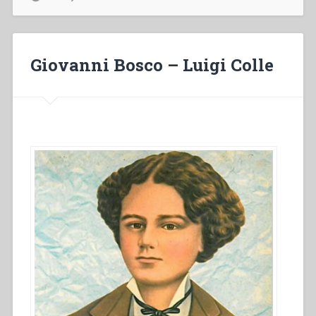
grande
cuore”
Giovanni Bosco – Luigi Colle