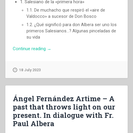
1. Salesiano de la «primera hora»
1.1. De muchacho que respiró el «aire de
Valdocco» a sucesor de Don Bosco
1.2. ¿Qué significó para don Albera ser uno los
primeros Salesianos…? Algunas pinceladas de
su vida
“Ángel
Continue reading
→
Fernández
Artime
–
18 July 2023
Un
pasado
que
ilumina
Ángel Fernández Artime – A
nuestro
past that throws light on our
presente.
present. In dialogue with Fr.
En
diálogo
Paul Albera
con