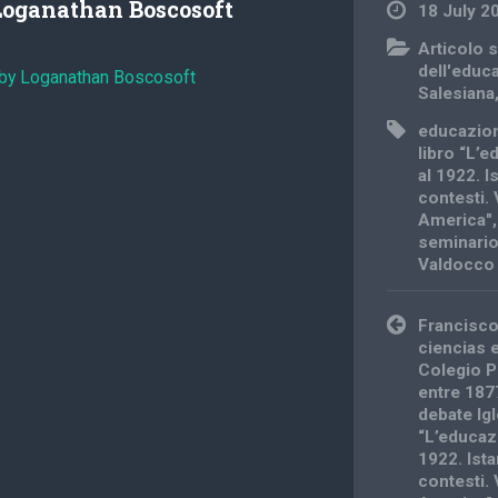
Loganathan Boscosoft
18 July 2
Articolo s
dell'educ
 by Loganathan Boscosoft
Salesiana
educazion
libro “L’
al 1922. I
contesti. 
America"
seminari
Valdocco
Post
Francisco
navigation
ciencias 
Colegio P
entre 187
debate Igl
“L’educaz
1922. Ista
contesti. 