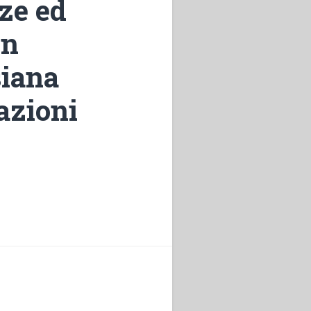
nze ed
Un
siana
uazioni