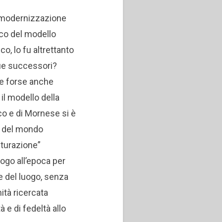
 e modernizzazione
tico del modello
o, lo fu altrettanto
due successori?
 e forse anche
 il modello della
co e di Mornese si è
va del mondo
lturazione”
ogo all’epoca per
e del luogo, senza
ità ricercata
 e di fedeltà allo