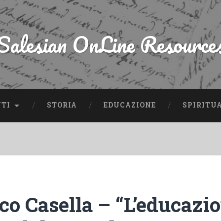
Salesian OnLine Resource
NTI
STORIA
EDUCAZIONE
SPIRITU
co Casella – “L’educazi