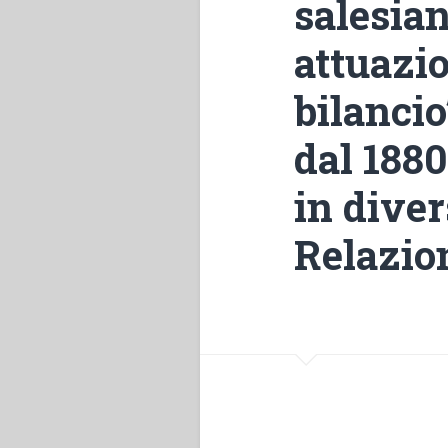
salesian
attuazio
bilancio
dal 1880
in diver
Relazio