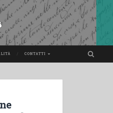
s
ALITÀ
CONTATTI
one