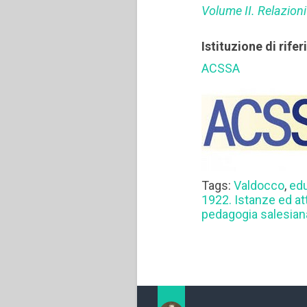
Volume II. Relazion
Istituzione di rife
ACSSA
Tags:
Valdocco
,
ed
1922. Istanze ed att
pedagogia salesian