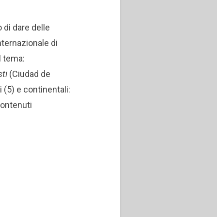
di dare delle
nternazionale di
l tema:
sti
(Ciudad de
 (5) e continentali:
contenuti