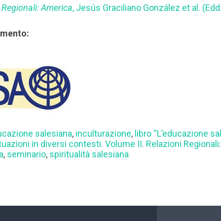
i Regionali: America
, Jesús Graciliano González et al. (Edd
rimento:
ucazione salesiana
,
inculturazione
,
libro “L’educazione sa
uazioni in diversi contesti. Volume II. Relazioni Regionali
a
,
seminario
,
spiritualità salesiana