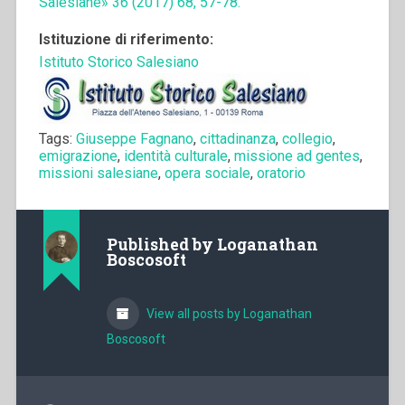
Salesiane» 36 (2017) 68, 57-78.
Istituzione di riferimento:
Istituto Storico Salesiano
Tags:
Giuseppe Fagnano
,
cittadinanza
,
collegio
,
emigrazione
,
identità culturale
,
missione ad gentes
,
missioni salesiane
,
opera sociale
,
oratorio
Published by
Loganathan
Boscosoft
View all posts by Loganathan
Boscosoft