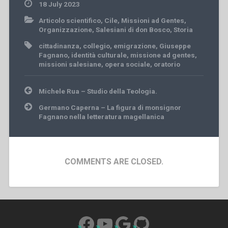
18 July 2023
Articolo scientifico
,
Cile
,
Missioni ad Gentes
,
Organizzazione
,
Salesiani di don Bosco
,
Storia
cittadinanza
,
collegio
,
emigrazione
,
Giuseppe
Fagnano
,
identità culturale
,
missione ad gentes
,
missioni salesiane
,
opera sociale
,
oratorio
Post
Michele Rua – Studio della Teologia.
navigation
Germano Caperna – La figura di monsignor
Fagnano nella letteratura magellanica
COMMENTS ARE CLOSED.
Facebook
YouTube
Google
GitHub