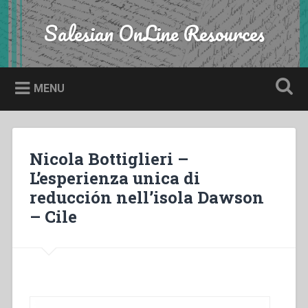
Skip
to
Salesian OnLine Resources
Search
content
MENU
Nicola Bottiglieri –
L’esperienza unica di
reducción nell’isola Dawson
– Cile