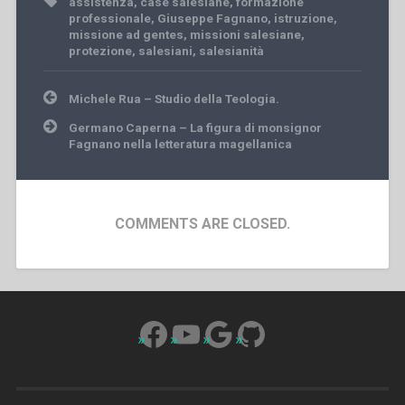
assistenza
,
case salesiane
,
formazione
professionale
,
Giuseppe Fagnano
,
istruzione
,
missione ad gentes
,
missioni salesiane
,
protezione
,
salesiani
,
salesianità
Post
Michele Rua – Studio della Teologia.
navigation
Germano Caperna – La figura di monsignor
Fagnano nella letteratura magellanica
COMMENTS ARE CLOSED.
Facebook
YouTube
Google
GitHub