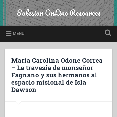
Skip
to
Salesian OnLine Resources
Search
content
MENU
María Carolina Odone Correa
– La travesía de monseñor
Fagnano y sus hermanos al
espacio misional de Isla
Dawson