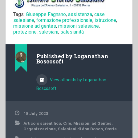
Tags:
Giuseppe Fagnano
,
assistenza
,
case
salesiane
,
formazione professionale
,
istruzione
,
missione ad gentes
,
missioni salesiane
,
protezione
,
salesiani
,
salesianità
Published by
Loganathan
Boscosoft
View all posts by Loganathan
Boscosoft
18 July 2023
Articolo scientifico
,
Cile
,
Missioni ad Gentes
,
Organizzazione
,
Salesiani di don Bosco
,
Storia