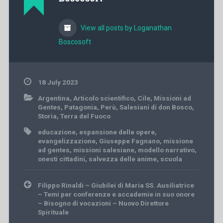
View all posts by Loganathan
Boscosoft
18 July 2023
Argentina
,
Articolo scientifico
,
Cile
,
Missioni ad
Gentes
,
Patagonia
,
Perù
,
Salesiani di don Bosco
,
Storia
,
Terra del Fuoco
educazione
,
espansione delle opere
,
evangelizzazione
,
Giuseppe Fagnano
,
missione
ad gentes
,
missioni salesiane
,
modello narrativo
,
onesti cittadini
,
salvezza delle anime
,
scuola
Post
Filippo Rinaldi – Giubilei di Maria SS. Ausiliatrice
navigation
– Temi per conferenze e accademie in suo onore
– Bisogno di vocazioni – Nuovo Direttore
Spirituale