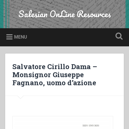
Skip
to
Salesian OnLine Resources
Search
content
MENU
Salvatore Cirillo Dama –
Monsignor Giuseppe
Fagnano, uomo d’azione