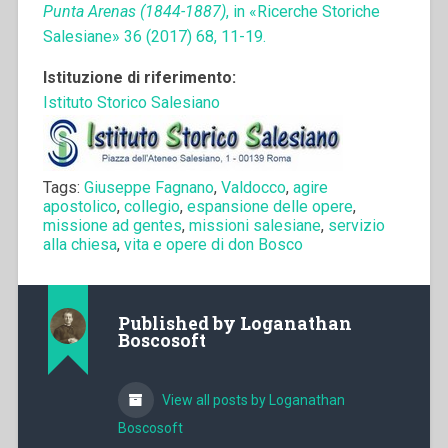
Punta Arenas (1844-1887)
, in «Ricerche Storiche
Salesiane» 36 (2017) 68, 11-19.
Istituzione di riferimento:
Istituto Storico Salesiano
Tags:
Giuseppe Fagnano
,
Valdocco
,
agire
apostolico
,
collegio
,
espansione delle opere
,
missione ad gentes
,
missioni salesiane
,
servizio
alla chiesa
,
vita e opere di don Bosco
Published by
Loganathan
Boscosoft
View all posts by Loganathan
Boscosoft