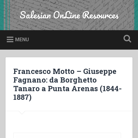
Skip
to
Salesian OnLine Resources
Search
content
MENU
Francesco Motto – Giuseppe
Fagnano: da Borghetto
Tanaro a Punta Arenas (1844-
1887)