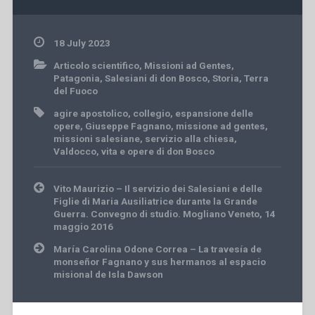
18 July 2023
Articolo scientifico
,
Missioni ad Gentes
,
Patagonia
,
Salesiani di don Bosco
,
Storia
,
Terra
del Fuoco
agire apostolico
,
collegio
,
espansione delle
opere
,
Giuseppe Fagnano
,
missione ad gentes
,
missioni salesiane
,
servizio alla chiesa
,
Valdocco
,
vita e opere di don Bosco
Post
Vito Maurizio – Il servizio dei Salesiani e delle
navigation
Figlie di Maria Ausiliatrice durante la Grande
Guerra. Convegno di studio. Mogliano Veneto, 14
maggio 2016
María Carolina Odone Correa – La travesía de
monseñor Fagnano y sus hermanos al espacio
misional de Isla Dawson