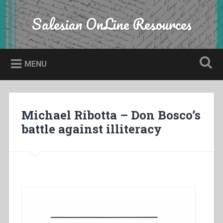
Skip
to
Salesian OnLine Resources
Search
content
MENU
Michael Ribotta – Don Bosco’s
battle against illiteracy