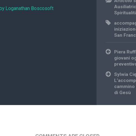
Articolo s
Ausiliatri
 by Loganathan Boscosoft
Spiritualit
accompa
iniziazione
San Franc
Post
Piera Ruf
navigation
giovani og
preventiv
Sylwia Ci
L’accomp
cammino d
di Gesù