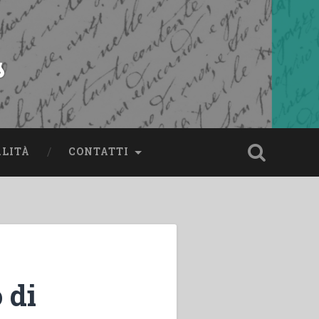
s
ALITÀ
CONTATTI
 di