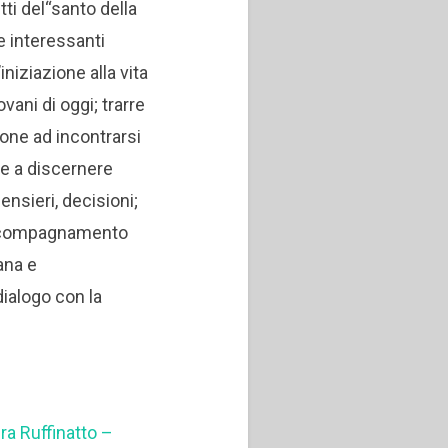
ti del“santo della
e interessanti
niziazione alla vita
ovani di oggi; trarre
sone ad incontrarsi
 e a discernere
 pensieri, decisioni;
 accompagnamento
iana e
dialogo con la
a Ruffinatto –