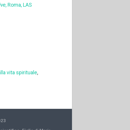
ive
, Roma, LAS
lla vita spirituale
,
023