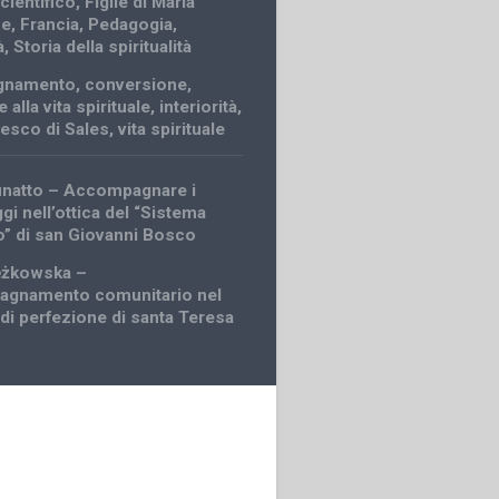
cientifico
,
Figlie di Maria
ce
,
Francia
,
Pedagogia
,
à
,
Storia della spiritualità
gnamento
,
conversione
,
 alla vita spirituale
,
interiorità
,
esco di Sales
,
vita spirituale
finatto – Accompagnare i
gi nell’ottica del “Sistema
o” di san Giovanni Bosco
ężkowska –
agnamento comunitario nel
i perfezione di santa Teresa