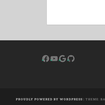
Facebook
YouTube
Google
GitHub
PROUDLY POWERED BY WORDPRESS
|
THEME: B