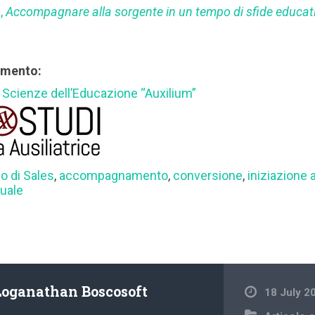
),
Accompagnare alla sorgente in un tempo di sfide educat
rimento:
di Scienze dell’Educazione “Auxilium”
o di Sales
,
accompagnamento
,
conversione
,
iniziazione a
tuale
Loganathan Boscosoft
18 July 2