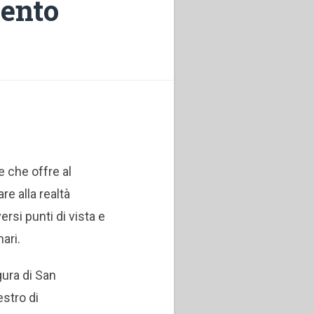
ento
e che offre al
are alla realtà
si punti di vista e
nari.
gura di San
stro di