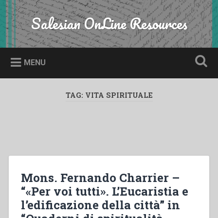
Skip
to
Salesian OnLine Resources
Search
content
MENU
TAG:
VITA SPIRITUALE
Mons. Fernando Charrier –
“«Per voi tutti». L’Eucaristia e
l’edificazione della città” in