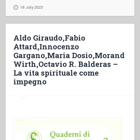
venturi
18 July 2023
DA
CANCELLARE,Giorgio
Zevini,Paolo
Gariglio
Aldo Giraudo,Fabio
–
Attard,Innocenzo
Eucarestia:
Gargano,Maria Dosio,Morand
sorgente
di
Wirth,Octavio R. Balderas –
vita
La vita spirituale come
spirituale
impegno
e
di
fecondità
pastorale”