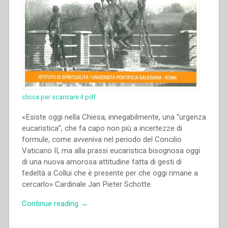
clicca per scaricare il pdf
«Esiste oggi nella Chiesa, innegabilmente, una “urgenza
eucaristica”, che fa capo non più a incertezze di
formule, come avveniva nel periodo del Concilio
Vaticano II, ma alla prassi eucaristica bisognosa oggi
di una nuova amorosa attitudine fatta di gesti di
fedeltà a Collui che è presente per che oggi rimane a
cercarlo» Cardinale Jan Pieter Schotte.
“Aldo
Continue reading
→
Giraudo,Andrea
Bozzolo,GIanfranco