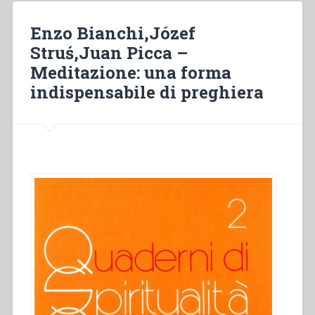
R.
Balderas
Enzo Bianchi,Józef
–
Struś,Juan Picca –
La
Meditazione: una forma
vita
spirituale
indispensabile di preghiera
come
impegno”