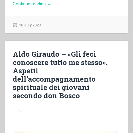
“Mons.
Continue reading
→
Fernando
Charrier
–
18 July 2023
“«Per
voi
tutti».
L’Eucaristia
Aldo Giraudo – «Gli feci
e
conoscere tutto me stesso».
l’edificazione
Aspetti
della
città”
dell’accompagnamento
in
spirituale dei giovani
“Quaderni
secondo don Bosco
di
spiritualità
salesiana.
Nuova
serie-
4””