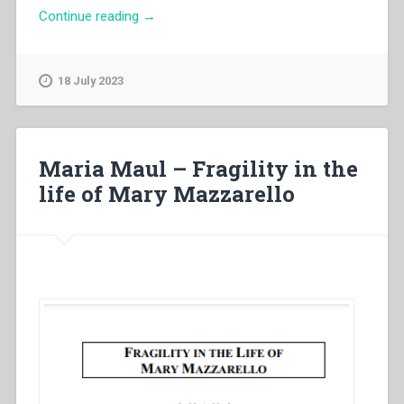
“Capitolo
Continue reading
→
Generale
XXVII
Salesiani
18 July 2023
di
don
Bosco
–
Maria Maul – Fragility in the
“Witnesses
life of Mary Mazzarello
to
the
radical
approach
of
the
Gospel”
Work
and
temperance.”