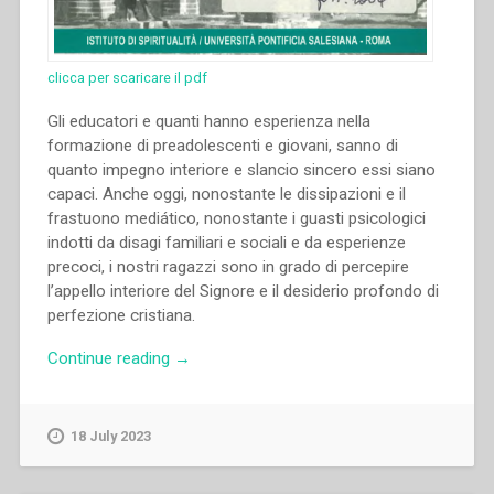
clicca per scaricare il pdf
Gli educatori e quanti hanno esperienza nella
formazione di preadolescenti e giovani, sanno di
quanto impegno interiore e slancio sincero essi siano
capaci. Anche oggi, nonostante le dissipazioni e il
frastuono mediático, nonostante i guasti psicologici
indotti da disagi familiari e sociali e da esperienze
precoci, i nostri ragazzi sono in grado di percepire
l’appello interiore del Signore e il desiderio profondo di
perfezione cristiana.
“Aldo
Continue reading
→
Giraudo
–
«Gli
18 July 2023
feci
conoscere