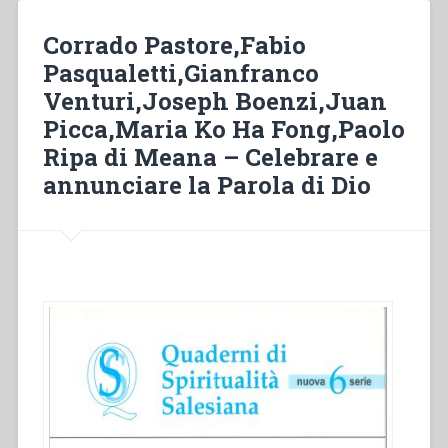
tutto
me
Corrado Pastore,Fabio
stesso».
Pasqualetti,Gianfranco
Aspetti
Venturi,Joseph Boenzi,Juan
dell’accompagnamento
spirituale
Picca,Maria Ko Ha Fong,Paolo
dei
Ripa di Meana – Celebrare e
giovani
annunciare la Parola di Dio
secondo
don
Bosco”