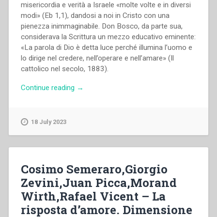
misericordia e verità a Israele «molte volte e in diversi
modi» (Eb 1,1), dandosi a noi in Cristo con una
pienezza inimmaginabile. Don Bosco, da parte sua,
considerava la Scrittura un mezzo educativo eminente:
«La parola di Dio è detta luce perché illumina l’uomo e
lo dirige nel credere, nell’operare e nell’amare» (Il
cattolico nel secolo, 1883).
“Corrado
Continue reading
→
Pastore,Fabio
Pasqualetti,Gianfranco
Venturi,Joseph
18 July 2023
Boenzi,Juan
Picca,Maria
Ko
Ha
Cosimo Semeraro,Giorgio
Fong,Paolo
Zevini,Juan Picca,Morand
Ripa
Wirth,Rafael Vicent – La
di
Meana
risposta d’amore. Dimensione
–