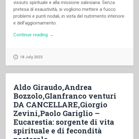
vissuto spirituale e alla missione salesiana. Senza
pretesa di esaustività, si vogliono mettere a fuoco
problemi e punti nodali, in vista del nutrimento interiore
e dell’aggiornamento.
“Cosimo
Continue reading
→
Semeraro,Giorgio
Zevini,Juan
Picca,Morand
18 July 2023
Wirth,Rafael
Vicent
–
La
Aldo Giraudo,Andrea
risposta
Bozzolo,GIanfranco venturi
d’amore.
DA CANCELLARE,Giorgio
Dimensione
mistica
Zevini,Paolo Gariglio –
della
Eucarestia: sorgente di vita
vita
spirituale e di fecondità
spirituale”