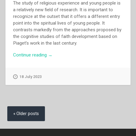
The study of religious experience and young people is
a relatively new field of research. It is important to
recognize at the outset that it offers a different entry
point into the spiritual lives of young people. It
contrasts markedly from the approaches proposed by
the cognitive studies of faith development based on
Piaget’s work in the last century.
“David
Continue reading
→
O’Malley
–
The
18 July 2023
youth
minister
as
mystic
Posts
and
navigation
Older posts
martyr.
Recognizing
and
supporting