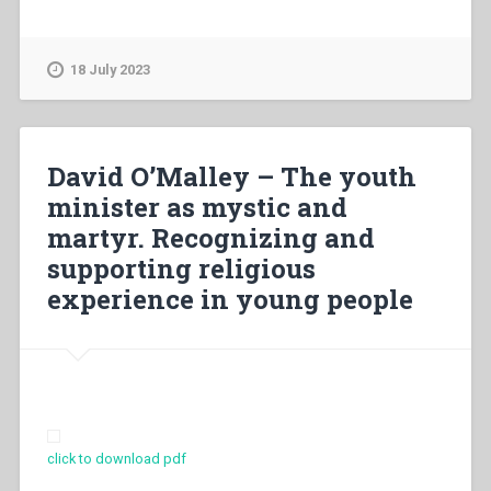
Viganò
–
The
18 July 2023
advancement
of
the
lay
David O’Malley – The youth
person
minister as mystic and
in
martyr. Recognizing and
the
Salesian
supporting religious
family”
experience in young people
click to download pdf