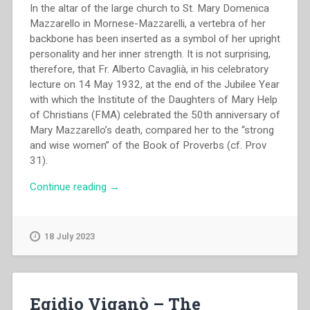
In the altar of the large church to St. Mary Domenica
Mazzarello in Mornese-Mazzarelli, a vertebra of her
backbone has been inserted as a symbol of her upright
personality and her inner strength. It is not surprising,
therefore, that Fr. Alberto Cavaglià, in his celebratory
lecture on 14 May 1932, at the end of the Jubilee Year
with which the Institute of the Daughters of Mary Help
of Christians (FMA) celebrated the 50th anniversary of
Mary Mazzarello’s death, compared her to the “strong
and wise women” of the Book of Proverbs (cf. Prov
31).
“Maria
Continue reading
→
Maul
–
Fragility
18 July 2023
in
the
life
of
Egidio Viganò – The
Mary