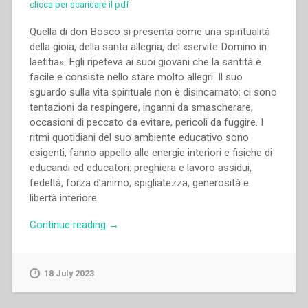
clicca per scaricare il pdf
Quella di don Bosco si presenta come una spiritualità
della gioia, della santa allegria, del «servite Domino in
laetitia». Egli ripeteva ai suoi giovani che la santità è
facile e consiste nello stare molto allegri. Il suo
sguardo sulla vita spirituale non è disincarnato: ci sono
tentazioni da respingere, inganni da smascherare,
occasioni di peccato da evitare, pericoli da fuggire. I
ritmi quotidiani del suo ambiente educativo sono
esigenti, fanno appello alle energie interiori e fisiche di
educandi ed educatori: preghiera e lavoro assidui,
fedeltà, forza d’animo, spigliatezza, generosità e
libertà interiore.
“Aldo
Continue reading
→
Giraudo,Fabio
Attard,Innocenzo
Gargano,Maria
18 July 2023
Dosio,Morand
Wirth,Octavio