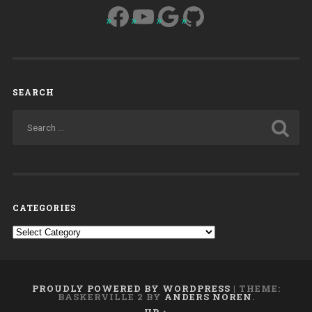
Facebook
YouTube
Google
GitHub
religious
experience
in
young
people”
SEARCH
CATEGORIES
Categories
PROUDLY POWERED BY WORDPRESS
|
THEME:
BASKERVILLE 2 BY
ANDERS NOREN
.
UP ↑