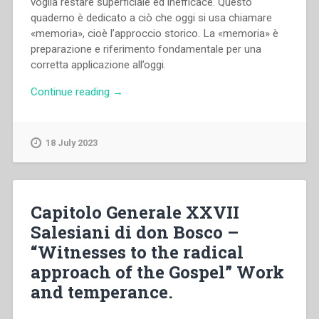
voglia restare superficiale ed inefficace. Questo
quaderno è dedicato a ciò che oggi si usa chiamare
«memoria», cioè l’approccio storico. La «memoria» è
preparazione e riferimento fondamentale per una
corretta applicazione all’oggi.
“Enzo
Continue reading
→
Bianchi,Józef
Struś,Juan
Picca
18 July 2023
–
Meditazione:
una
forma
Capitolo Generale XXVII
indispensabile
Salesiani di don Bosco –
di
“Witnesses to the radical
preghiera”
approach of the Gospel” Work
and temperance.