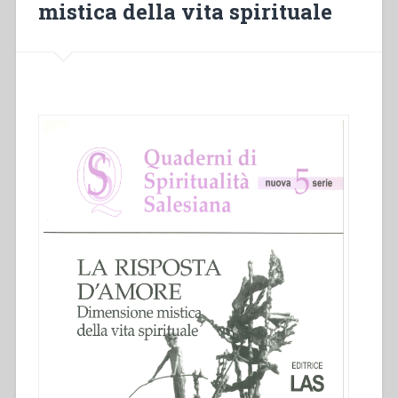
mistica della vita spirituale
Celebrare
e
annunciare
la
Parola
di
Dio”