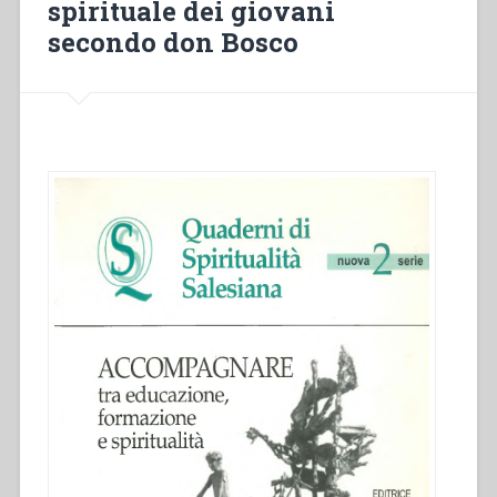
spirituale dei giovani
a
secondo don Bosco
don
Domenico
Machetta”