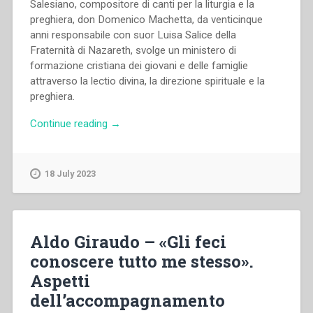
Salesiano, compositore di canti per la liturgia e la
preghiera, don Domenico Machetta, da venticinque
anni responsabile con suor Luisa Salice della
Fraternità di Nazareth, svolge un ministero di
formazione cristiana dei giovani e delle famiglie
attraverso la lectio divina, la direzione spirituale e la
preghiera.
“Domenico
Continue reading
→
Machetta
–
Il
18 July 2023
maestro,
il
discepolo
e
Aldo Giraudo – «Gli feci
la
conoscere tutto me stesso».
Parola
Aspetti
di
Dio.
dell’accompagnamento
Intervista