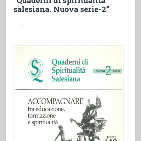
“Quaderni di spiritualità
2””
salesiana. Nuova serie-2”