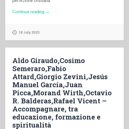
perfezione cristiana.
“Aldo
Continue reading
→
Giraudo
–
«Gli
18 July 2023
feci
conoscere
tutto
me
Aldo Giraudo,Cosimo
stesso».
Semeraro,Fabio
Aspetti
Attard,Giorgio Zevini,Jesús
dell’accompagnamento
spirituale
Manuel García,Juan
dei
Picca,Morand Wirth,Octavio
giovani
R. Balderas,Rafael Vicent –
secondo
don
Accompagnare, tra
Bosco”
educazione, formazione e
spiritualità