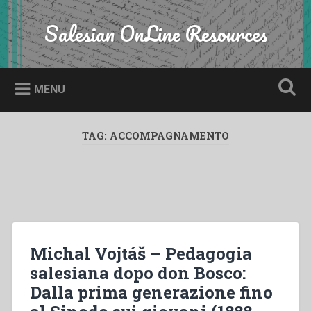
Skip
to
Salesian OnLine Resources
Search
content
MENU
TAG:
ACCOMPAGNAMENTO
Michal Vojtáš – Pedagogia
salesiana dopo don Bosco:
Dalla prima generazione fino