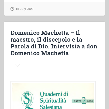
Posada
–
18 July 2023
“Animare
e
accompagnare
nello
Domenico Machetta – Il
spirito
maestro, il discepolo e la
del
Parola di Dio. Intervista a don
sistema
preventivo.
Domenico Machetta
Direzione,
accompagnamento
e
colloquio
personale
nella
spiritualità
delle
FMA”
in