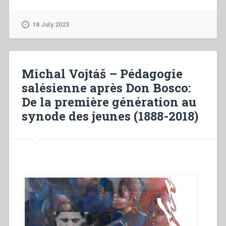
–
Pedagogia
18 July 2023
salesiana
dopo
don
Bosco:
Michal Vojtáš – Pédagogie
Dalla
salésienne après Don Bosco:
prima
De la première génération au
generazione
fino
synode des jeunes (1888-2018)
al
Sinodo
sui
giovani
(1888-
2018)”