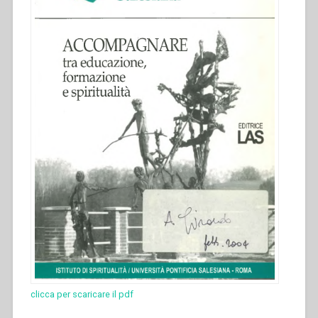
“Quaderni
di
spiritualità
salesiana.
Nuova
serie-
2””
clicca per scaricare il pdf