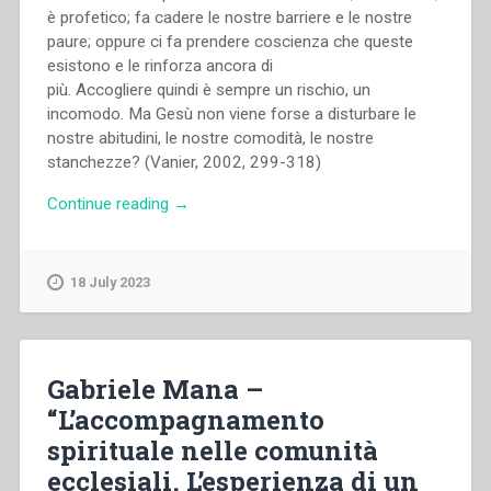
è profetico; fa cadere le nostre barriere e le nostre
paure; oppure ci fa prendere coscienza che queste
esistono e le rinforza ancora di
più. Accogliere quindi è sempre un rischio, un
incomodo. Ma Gesù non viene forse a disturbare le
nostre abitudini, le nostre comodità, le nostre
stanchezze? (Vanier, 2002, 299-318)
“Jesús
Continue reading
→
Manuel
García
–
18 July 2023
“«Ero
straniero
e
mi
Gabriele Mana –
avete
“L’accompagnamento
accolto».
spirituale nelle comunità
Accoglienza
e
ecclesiali. L’esperienza di un