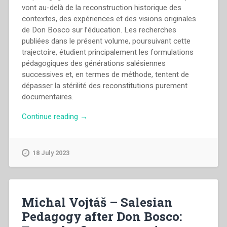
vont au-delà de la reconstruction historique des
contextes, des expériences et des visions originales
de Don Bosco sur l’éducation. Les recherches
publiées dans le présent volume, poursuivant cette
trajectoire, étudient principalement les formulations
pédagogiques des générations salésiennes
successives et, en termes de méthode, tentent de
dépasser la stérilité des reconstitutions purement
documentaires.
“Michal
Continue reading
→
Vojtáš
–
Pédagogie
18 July 2023
salésienne
après
Don
Bosco:
Michal Vojtáš – Salesian
De
Pedagogy after Don Bosco:
la