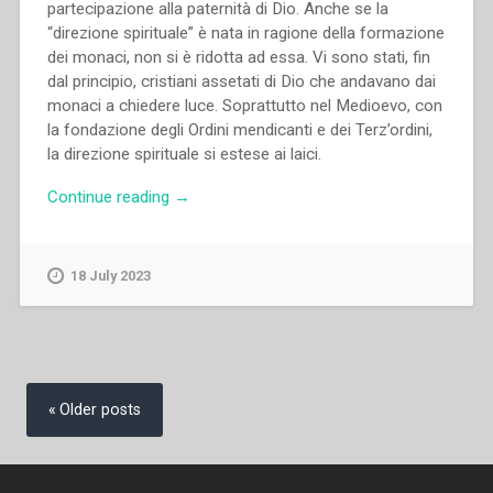
partecipazione alla paternità di Dio. Anche se la
“direzione spirituale” è nata in ragione della formazione
dei monaci, non si è ridotta ad essa. Vi sono stati, fin
dal principio, cristiani assetati di Dio che andavano dai
monaci a chiedere luce. Soprattutto nel Medioevo, con
la fondazione degli Ordini mendicanti e dei Terz’ordini,
la direzione spirituale si estese ai laici.
“Aldo
Continue reading
→
Giraudo,Cosimo
Semeraro,Fabio
Attard,Giorgio
18 July 2023
Zevini,Jesús
Manuel
García,Juan
Picca,Morand
Posts
Wirth,Octavio
navigation
Older posts
R.
Balderas,Rafael
Vicent
–