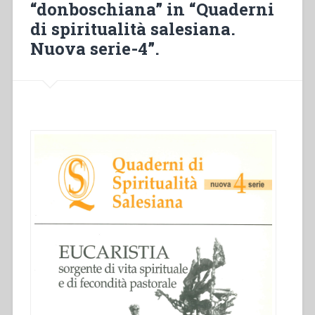
“donboschiana” in “Quaderni
the
Synod
di spiritualità salesiana.
on
Nuova serie-4”.
Young
People
(1888–
2018)”