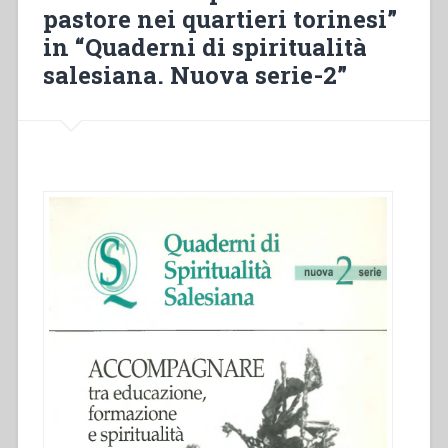
ascolto
pastore nei quartieri torinesi”
nel
in “Quaderni di spiritualità
cammino
di
salesiana. Nuova serie-2”
accompagnamento
spirituale”
in
“Quaderni
di
spiritualità
salesiana.
Nuova
serie-
2””