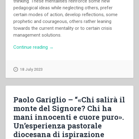
thinking. These mentalities reinforce some new
pedagogical ideas while neglecting others, prefer
certain modes of action, develop reflections, some
prophetic and courageous, others rather leaning
towards the current mentality or to certain crisis
management solutions.
“Michal
Continue reading
→
Vojtáš
–
Salesian
18 July 2023
Pedagogy
after
Don
Bosco:
Paolo Gariglio – “«Chi salirà il
From
monte del Signore? Chi ha
the
mani innocenti e cuore puro».
first
generation
Un’esperienza pastorale
up
diocesana di ispirazione
to