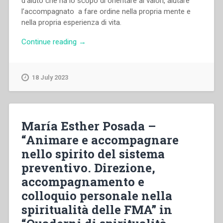
d’aiuto che ha lo scopo di orientare ai valori, aiutare
l’accompagnato a fare ordine nella propria mente e
nella propria esperienza di vita.
“Mara
Continue reading
→
Scoliere,Raffaele
Mastromarino
–
18 July 2023
“La
relazione
nell’accompagnamento
spirituale.
María Esther Posada –
Approccio
“Animare e accompagnare
psicologico”
nello spirito del sistema
in
“Quaderni
preventivo. Direzione,
di
accompagnamento e
spiritualità
colloquio personale nella
salesiana.
Nuova
spiritualità delle FMA” in
serie-