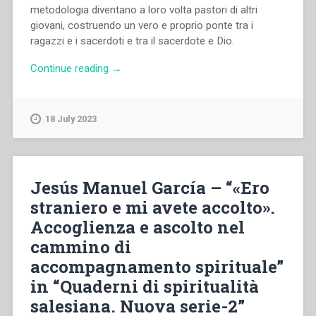
metodologia diventano a loro volta pastori di altri
giovani, costruendo un vero e proprio ponte tra i
ragazzi e i sacerdoti e tra il sacerdote e Dio.
“Paolo
Continue reading
→
Gariglio
–
“«Chi
18 July 2023
salirà
il
monte
del
Jesús Manuel García – “«Ero
Signore?
straniero e mi avete accolto».
Chi
Accoglienza e ascolto nel
ha
mani
cammino di
innocenti
accompagnamento spirituale”
e
in “Quaderni di spiritualità
cuore
puro».
salesiana. Nuova serie-2”
Un’esperienza