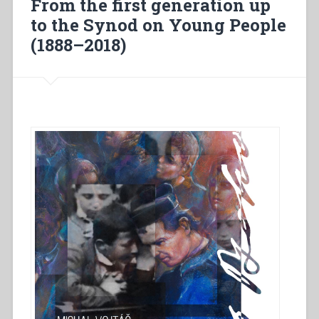
From the first generation up
première
génération
to the Synod on Young People
au
(1888–2018)
synode
des
jeunes
(1888-
2018)”