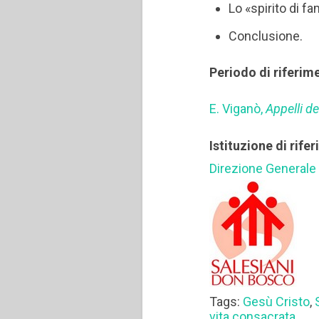
Lo «spirito di fa
Conclusione.
Periodo di riferim
E. Viganò,
Appelli d
Istituzione di rife
Direzione Generale
Tags:
Gesù Cristo
,
vita consacrata