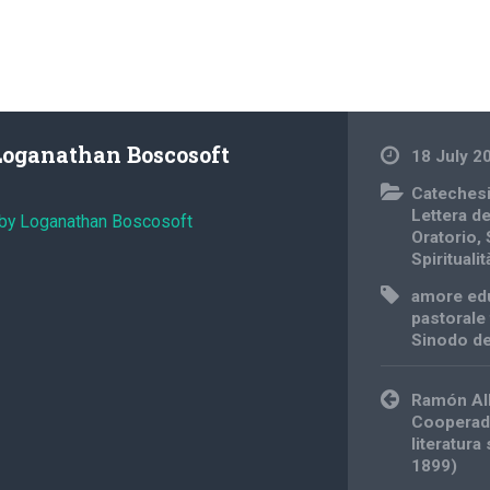
Loganathan Boscosoft
18 July 2
Cateches
Lettera d
 by Loganathan Boscosoft
Oratorio
,
Spiritualit
amore ed
pastorale 
Sinodo de
Post
Ramón Alb
navigation
Cooperado
literatur
1899)