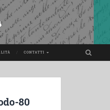
s
ALITÀ
CONTATTI
nodo-80