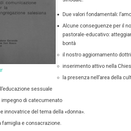
Due valori fondamentali: l’amor
Alcune conseguenze per il n
pastorale-educativo: atteggia
bontà
il nostro aggiornamento dottr
inserimento attivo nella Chies
df
la presenza nell’area della cul
 all’educazione sessuale
e impegno di catecumenato
ne innovatrice del tema della «donna».
a famiglia e consacrazione.