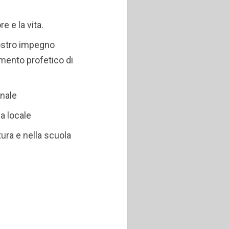
e e la vita.
ostro impegno
mento profetico di
inale
a locale
tura e nella scuola