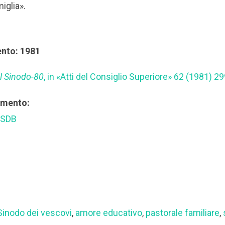
miglia».
ento: 1981
el Sinodo-80
, in «Atti del Consiglio Superiore» 62 (1981) 29
rimento:
 SDB
Sinodo dei vescovi
,
amore educativo
,
pastorale familiare
,