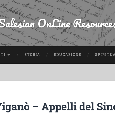
Salesian OnLine Resource
NTI
STORIA
EDUCAZIONE
SPIRITU
Viganò – Appelli del Si