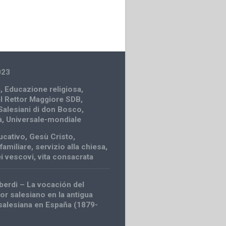
023
i
,
Educazione religiosa
,
el Rettor Maggiore SDB
,
Salesiani di don Bosco
,
à
,
Universale-mondiale
ucativo
,
Gesù Cristo
,
familiare
,
servizio alla chiesa
,
i vescovi
,
vita consacrata
erdi – La vocación del
r salesiano en la antigua
a salesiana en España (1879-