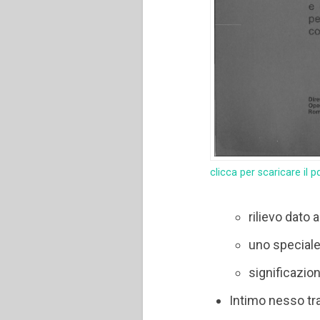
clicca per scaricare il p
rilievo dato
uno special
significazio
Intimo nesso tr