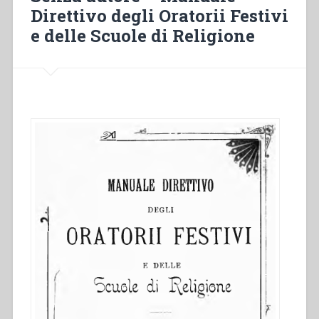
e
Direttivo degli Oratorii Festivi
spirito
e delle Scuole di Religione
salesiano.
Abbozzo
di
sintesi”