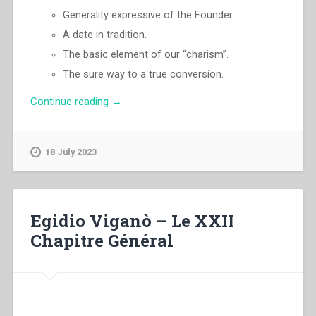
Generality expressive of the Founder.
A date in tradition.
The basic element of our “charism”.
The sure way to a true conversion.
“Egidio
Continue reading
→
Viganò
–
Salesian
18 July 2023
educational
project”
Egidio Viganò – Le XXII
Chapitre Général