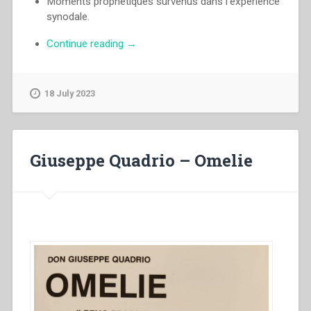
Moments prophétiques survenus dans l’expérience
synodale.
“Egidio
Continue reading
→
Viganò
–
Appels
18 July 2023
du
Synode
’80”
Giuseppe Quadrio – Omelie