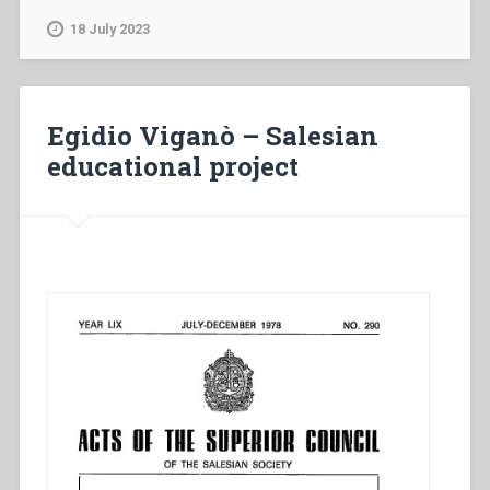
–
18 July 2023
,
Hồi
ký
Nguyện
Egidio Viganò – Salesian
xá
educational project
thánh
Phanxixô
Salê”