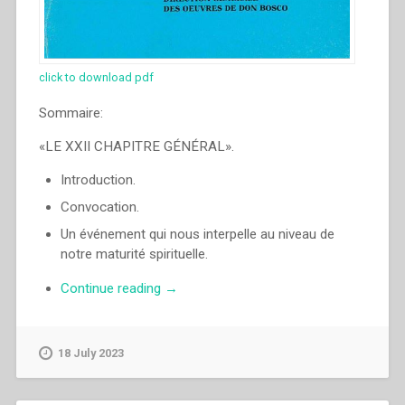
click to download pdf
Sommaire:
«LE XXII CHAPITRE GÉNÉRAL».
Introduction.
Convocation.
Un événement qui nous interpelle au niveau de
notre maturité spirituelle.
“Egidio
Continue reading
→
Viganò
–
Le
18 July 2023
XXII
Chapitre