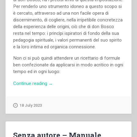
Per renderlo uno strumento idoneo a questo scopo si
è cercato, attraverso ad una non facile opera di
discernimento, di cogliere, nella irripetibile concretezza
della esperienza delle origini, ciò che di don Bosco
resta nel tempo: i princìpi ispiratori di fondo della sua
pedagogia spirituale, i valori permanenti del suo spirito
e la loro intima ed organica connessione.
Non ci si può quindi attendere un ricettario di formule
ben confezionate da applicarsi in modo acritico in ogni
tempo ed in ogni luogo:
“Carlo
Continue reading
→
Colli
–
Pedagogia
18 July 2023
spirituale
di
don
Bosco
Senza autore – Manuale