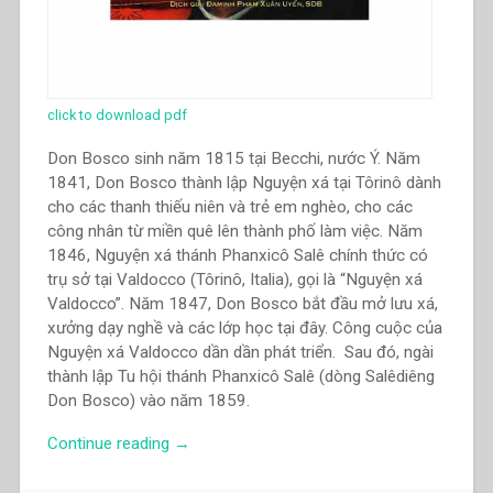
click to download pdf
Don Bosco sinh năm 1815 tại Becchi, nước Ý. Năm
1841, Don Bosco thành lập Nguyện xá tại Tôrinô dành
cho các thanh thiếu niên và trẻ em nghèo, cho các
công nhân từ miền quê lên thành phố làm việc. Năm
1846, Nguyện xá thánh Phanxicô Salê chính thức có
trụ sở tại Valdocco (Tôrinô, Italia), gọi là “Nguyện xá
Valdocco”. Năm 1847, Don Bosco bắt đầu mở lưu xá,
xưởng dạy nghề và các lớp học tại đây. Công cuộc của
Nguyện xá Valdocco dần dần phát triển. Sau đó, ngài
thành lập Tu hội thánh Phanxicô Salê (dòng Salêdiêng
Don Bosco) vào năm 1859.
“Phạm
Continue reading
→
Xuân
Uyển