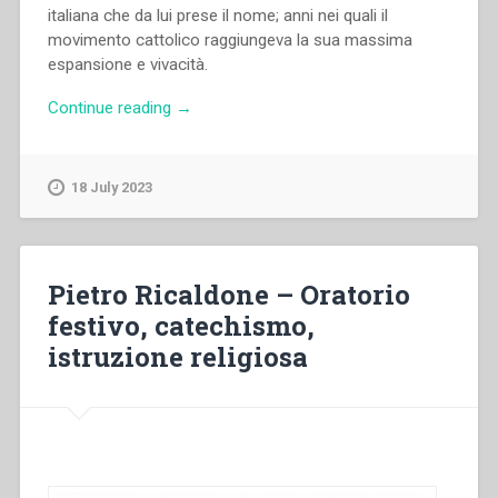
italiana che da lui prese il nome; anni nei quali il
movimento cattolico raggiungeva la sua massima
espansione e vivacità.
“Mario
Continue reading
→
Fissore
–
Problemi
18 July 2023
sociali,
preoccupazioni
educative
e
Pietro Ricaldone – Oratorio
prospettive
festivo, catechismo,
di
istruzione religiosa
soluzione
nelle
richieste
per
l’apertura
di
opere