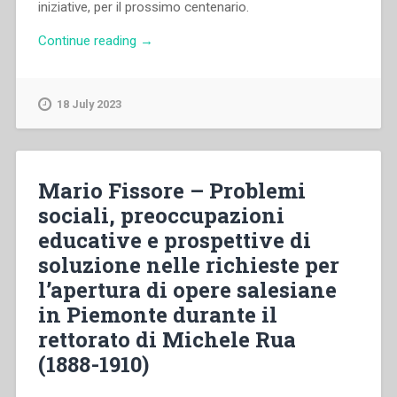
iniziative, per il prossimo centenario.
“Pietro
Continue reading
→
Ricaldone
–
Oratorio
18 July 2023
Festivo,
Catechismo,
Formazione
Religiosa”
Mario Fissore – Problemi
sociali, preoccupazioni
educative e prospettive di
soluzione nelle richieste per
l’apertura di opere salesiane
in Piemonte durante il
rettorato di Michele Rua
(1888-1910)