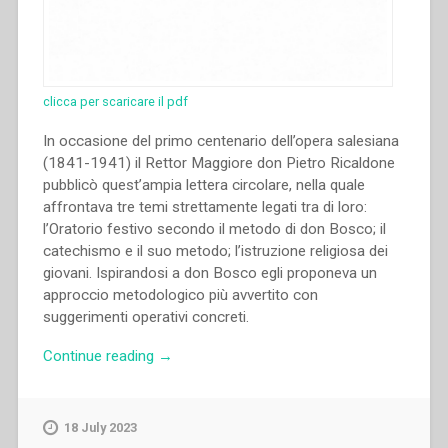
clicca per scaricare il pdf
In occasione del primo centenario dell’opera salesiana
(1841-1941) il Rettor Maggiore don Pietro Ricaldone
pubblicò quest’ampia lettera circolare, nella quale
affrontava tre temi strettamente legati tra di loro:
l’Oratorio festivo secondo il metodo di don Bosco; il
catechismo e il suo metodo; l’istruzione religiosa dei
giovani. Ispirandosi a don Bosco egli proponeva un
approccio metodologico più avvertito con
suggerimenti operativi concreti.
“Pietro
Continue reading
→
Ricaldone
–
Oratorio
18 July 2023
festivo,