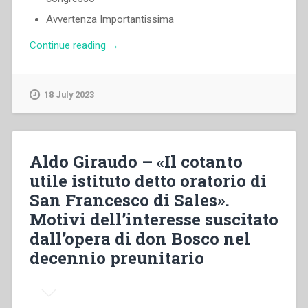
Avvertenza Importantissima
“Senza
Continue reading
→
autore
–
Manuale
18 July 2023
Direttivo
degli
Oratorii
Festivi
Aldo Giraudo – «Il cotanto
e
utile istituto detto oratorio di
delle
San Francesco di Sales».
Scuole
di
Motivi dell’interesse suscitato
Religione”
dall’opera di don Bosco nel
decennio preunitario