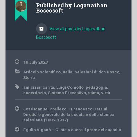
Published by
Loganathan
Boscosoft
View all posts by Loganathan
Boscosoft
18 July 2023
Articolo scientifico
,
Italia
,
Salesiani di don Bosco
,
Storia
amicizia
,
carità
,
Luigi Comollo
,
pedagogia
,
sacerdozio
,
Sistema Preventivo
,
stima
,
virtù
Post
José Manuel Prellezo – Francesco Cerruti
navigation
Direttore generale della scuola e della stampa
salesiana (1885-1917)
Egidio Viganò – Ci sta a cuore il prete del duemila