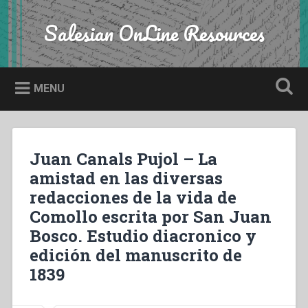
Skip
to
Salesian OnLine Resources
Search
content
MENU
Juan Canals Pujol – La
amistad en las diversas
redacciones de la vida de
Comollo escrita por San Juan
Bosco. Estudio diacronico y
edición del manuscrito de
1839