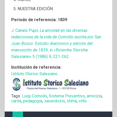
NUESTRA EDICIÓN
Periodo de referencia: 1839
J. Canals Pujol,
La amistad en las diversas
redacciones de la vida de Comollo escrita por San
Juan Bosco. Estudio diacronico y edición del
manuscrito de 1839
, in «Ricerche Storiche
Salesiane» 5 (1986) 9, 221-262.
Institución de referencia:
Istituto Storico Salesiano
Tags:
Luigi Comollo
,
Sistema Preventivo
,
amicizia
,
carità
,
pedagogia
,
sacerdozio
,
stima
,
virtù