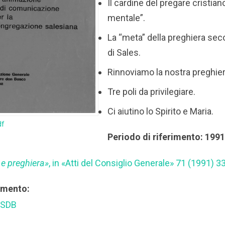
Il cardine del pregare cristian
mentale”.
La “meta” della preghiera se
di Sales.
Rinnoviamo la nostra preghier
Tre poli da privilegiare.
Ci aiutino lo Spirito e Maria.
df
Periodo di riferimento: 199
e preghiera»
, in «Atti del Consiglio Generale» 71 (1991) 33
rimento:
 SDB