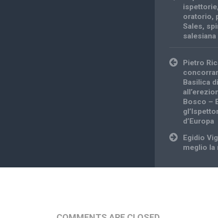
ispettorie
oratorio
,
Sales
,
spi
salesiana
Post
Pietro Ric
navigation
concorran
Basilica d
all’erezio
Bosco – Es
gl’Ispetto
d’Europa
Egidio Vig
meglio la
COMMENTS ARE CLOSED.