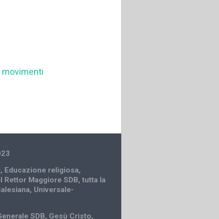
,
movimenti
023
i
,
Educazione religiosa
,
el Rettor Maggiore SDB
,
tutta la
Salesiana
,
Universale-
Generale SDB
,
Gesù Cristo
,