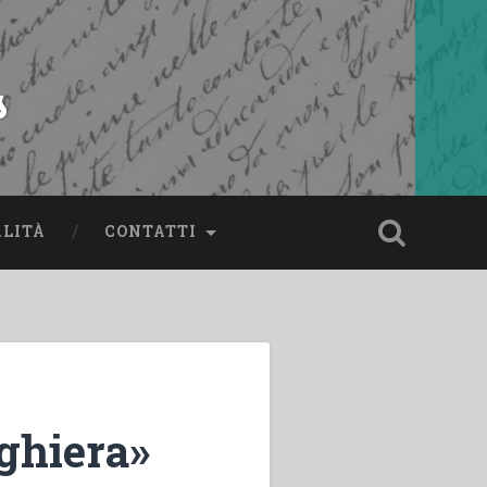
s
ALITÀ
CONTATTI
ghiera»