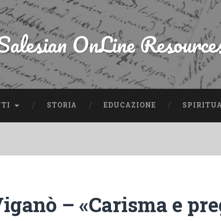
Salesian OnLine Resource
NTI
STORIA
EDUCAZIONE
SPIRITU
Viganò – «Carisma e pre