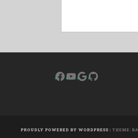
Facebook
YouTube
Google
GitHub
PROUDLY POWERED BY WORDPRESS
|
THEME: B