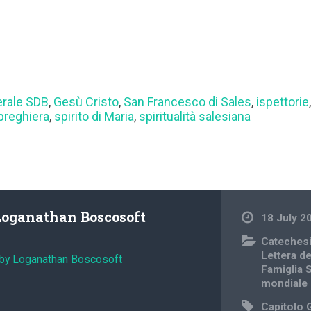
erale SDB
,
Gesù Cristo
,
San Francesco di Sales
,
ispettorie
preghiera
,
spirito di Maria
,
spiritualità salesiana
Loganathan Boscosoft
18 July 2
Cateches
Lettera d
 by Loganathan Boscosoft
Famiglia 
mondiale
Capitolo 