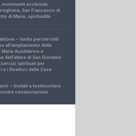
,
movimenti ecclesiali
,
preghiera
,
San Francesco di
rito di Maria
,
spiritualità
aldone – Invito perché tutti
o all’ampliamento della
i Maria Ausiliatrice e
ne dell’altare di San Giovanni
ercizi spirituali per
ri e i Direttori delle Case
anò – Invitati a testimoniare
 nostra consacrazione