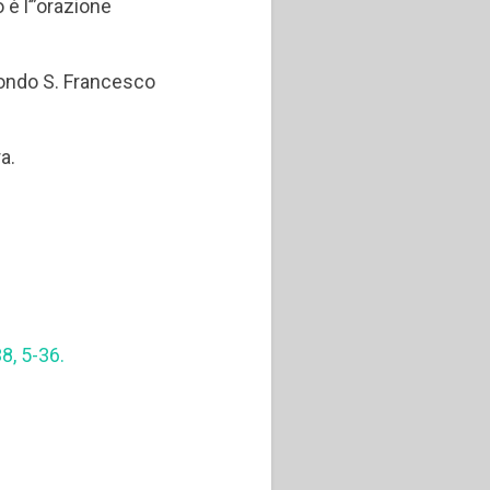
o è l’”orazione
condo S. Francesco
a.
1
8, 5-36.