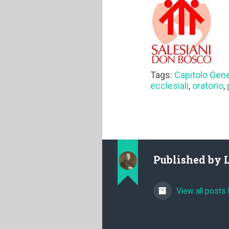
Tags:
Capitolo Gen
ecclesiali
,
oratorio
,
Published by
View all posts