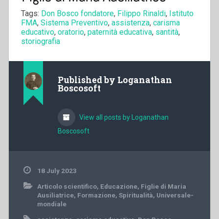
Tags:
Don Bosco fondatore
,
Filippo Rinaldi
,
Istituto
FMA
,
Sistema Preventivo
,
assistenza
,
carisma
educativo
,
oratorio
,
paternità educativa
,
santità
,
storiografia
Published by
Loganathan
Boscosoft
View all posts by Loganathan
Boscosoft
18 July 2023
Articolo scientifico
,
Educazione
,
Figlie di Maria
Ausiliatrice
,
Formazione
,
Spiritualità
,
Universale-
mondiale