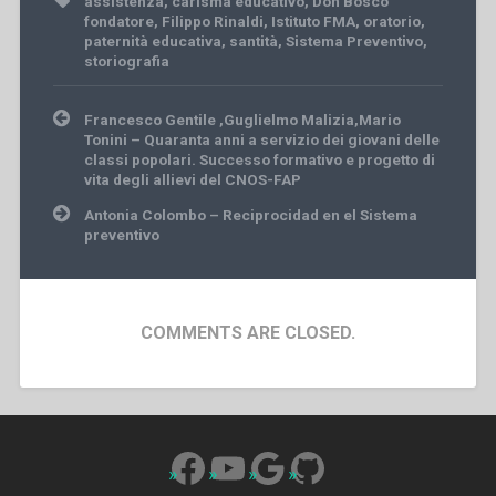
assistenza
,
carisma educativo
,
Don Bosco
fondatore
,
Filippo Rinaldi
,
Istituto FMA
,
oratorio
,
paternità educativa
,
santità
,
Sistema Preventivo
,
storiografia
Post
Francesco Gentile ,Guglielmo Malizia,Mario
navigation
Tonini – Quaranta anni a servizio dei giovani delle
classi popolari. Successo formativo e progetto di
vita degli allievi del CNOS-FAP
Antonia Colombo – Reciprocidad en el Sistema
preventivo
COMMENTS ARE CLOSED.
Facebook
YouTube
Google
GitHub