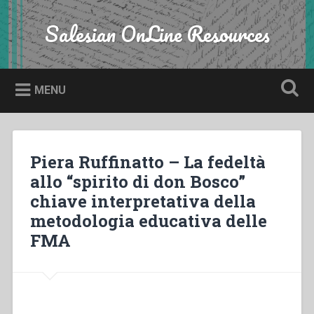
Skip
to
Salesian OnLine Resources
Search
content
MENU
Piera Ruffinatto – La fedeltà
allo “spirito di don Bosco”
chiave interpretativa della
metodologia educativa delle
FMA