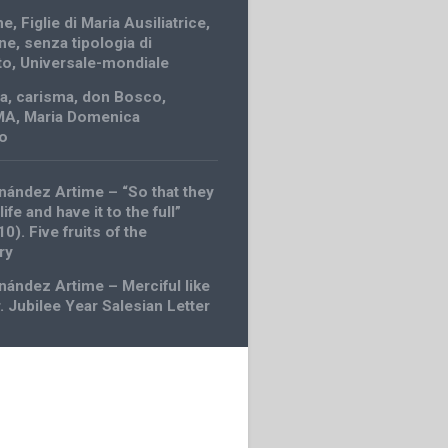
ne
,
Figlie di Maria Ausiliatrice
,
ne
,
senza tipologia di
to
,
Universale-mondiale
ia
,
carisma
,
don Bosco
,
FMA
,
Maria Domenica
lo
nández Artime – “So that they
ife and have it to the full”
0). Five fruits of the
ry
nández Artime – Merciful like
. Jubilee Year Salesian Letter