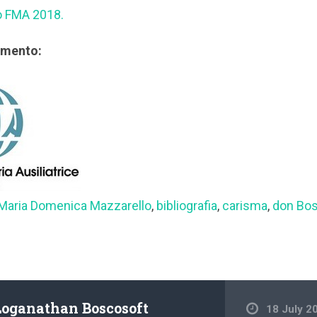
to FMA 2018.
rimento:
Maria Domenica Mazzarello
,
bibliografia
,
carisma
,
don Bo
Loganathan Boscosoft
18 July 2