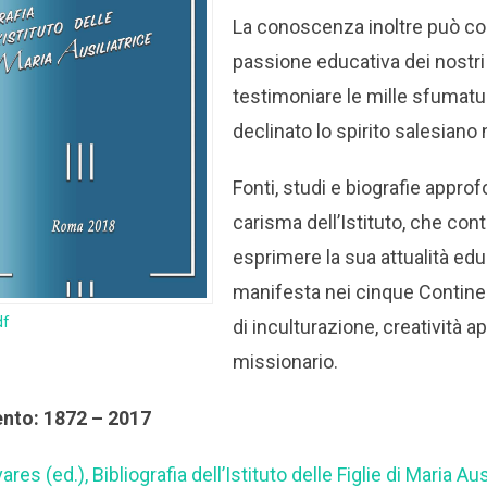
La conoscenza inoltre può con
passione educativa dei nostri
testimoniare le mille sfumatur
declinato lo spirito salesiano 
Fonti, studi e biografie approf
carisma dell’Istituto, che con
esprimere la sua attualità edu
manifesta nei cinque Contin
df
di inculturazione, creatività a
missionario.
ento: 1872 – 2017
res (ed.), Bibliografia dell’Istituto delle Figlie di Maria Aus