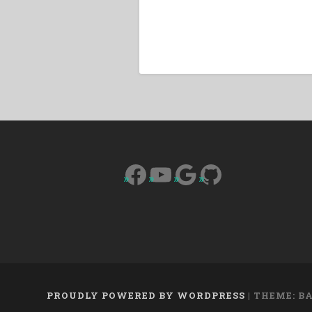
Facebook
YouTube
Google
GitHub
PROUDLY POWERED BY WORDPRESS
|
THEME: B