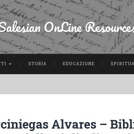
Salesian OnLine Resource
NTI
STORIA
EDUCAZIONE
SPIRITU
ciniegas Alvares – Bibl