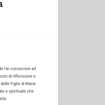
a
nde far conoscere ad
buto di riflessione e
o delle Figlie di Maria
ale e spirituale che
età.