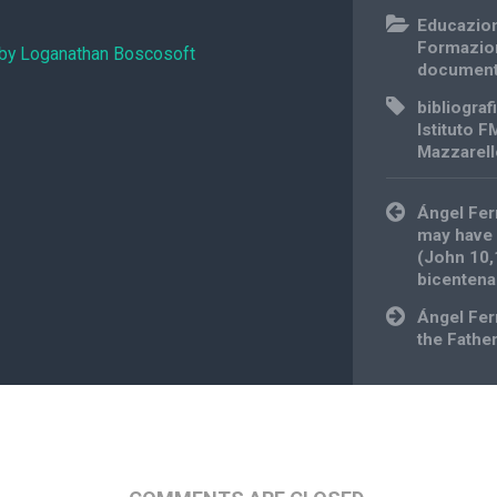
Educazio
Formazio
 by Loganathan Boscosoft
documen
bibliograf
Istituto 
Mazzarel
Post
Ángel Fer
navigation
may have l
(John 10,1
bicentena
Ángel Fer
the Father