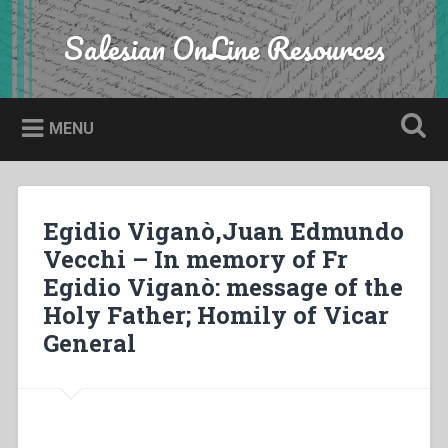
Skip
to
Salesian OnLine Resources
Search
content
MENU
Egidio Viganò,Juan Edmundo
Vecchi – In memory of Fr
Egidio Viganò: message of the
Holy Father; Homily of Vicar
General