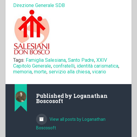
Direzione Generale SDB
Tags:
Famiglia Salesiana
,
Santo Padre
,
XXIV
Capitolo Generale
,
confratelli
,
identità carismatica
,
memoria
,
morte
,
servizio alla chiesa
,
vicario
Published by
Loganathan
Boscosoft
View all posts by Loganathan
Boscosoft