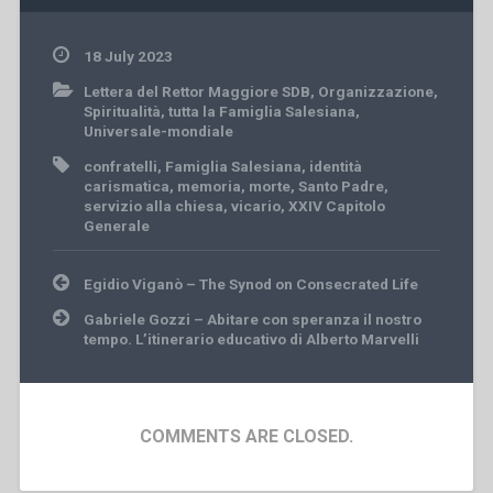
18 July 2023
Lettera del Rettor Maggiore SDB
,
Organizzazione
,
Spiritualità
,
tutta la Famiglia Salesiana
,
Universale-mondiale
confratelli
,
Famiglia Salesiana
,
identità
carismatica
,
memoria
,
morte
,
Santo Padre
,
servizio alla chiesa
,
vicario
,
XXIV Capitolo
Generale
Post
Egidio Viganò – The Synod on Consecrated Life
navigation
Gabriele Gozzi – Abitare con speranza il nostro
tempo. L’itinerario educativo di Alberto Marvelli
COMMENTS ARE CLOSED.