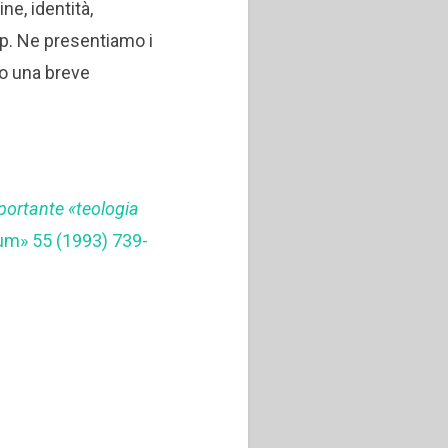
ne, identità,
p. Ne presentiamo i
mo una breve
3
portante «teologia
num» 55 (1993) 739-