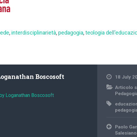
fede
,
interdisciplinarietà
,
pedagogia
,
teologia dell'educazi
Loganathan Boscosoft
18 July 2
Articolo s
Pedagogi
 by Loganathan Boscosoft
educazio
pedagogi
Post
Paolo Gam
navigation
Salesiano 