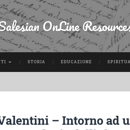
Salesian OnLine Resource
NTI
STORIA
EDUCAZIONE
SPIRITU
Valentini – Intorno ad 