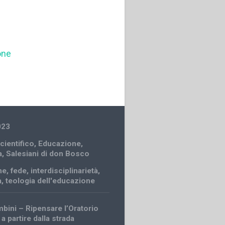
one
023
cientifico
,
Educazione
,
a
,
Salesiani di don Bosco
ne
,
fede
,
interdisciplinarietà
,
a
,
teologia dell'educazione
bini – Ripensare l’Oratorio
a partire dalla strada