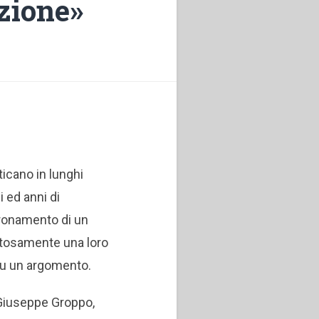
azione»
aticano in lunghi
 ed anni di
oronamento di un
ttosamente una loro
su un argomento.
i Giuseppe Groppo,