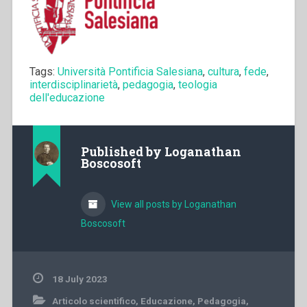
Tags:
Università Pontificia Salesiana
,
cultura
,
fede
,
interdisciplinarietà
,
pedagogia
,
teologia
dell'educazione
Published by
Loganathan
Boscosoft
View all posts by Loganathan
Boscosoft
18 July 2023
Articolo scientifico
,
Educazione
,
Pedagogia
,