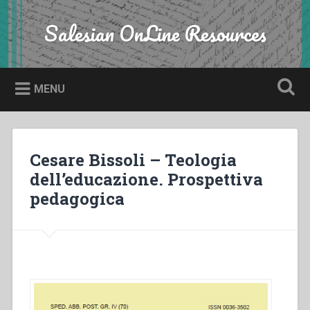
Skip
to
Salesian OnLine Resources
Search
content
MENU
Cesare Bissoli – Teologia
dell’educazione. Prospettiva
pedagogica