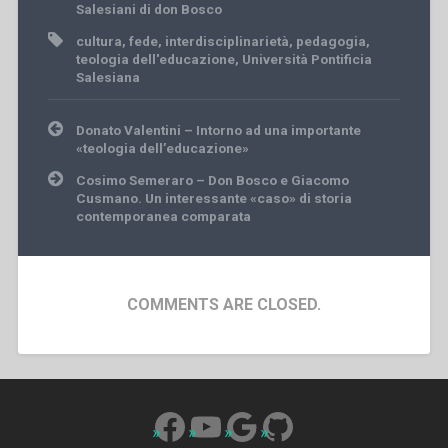
Salesiani di don Bosco
cultura
,
fede
,
interdisciplinarietà
,
pedagogia
,
teologia dell'educazione
,
Università Pontificia
Salesiana
Post
Donato Valentini – Intorno ad una importante
navigation
«teologia dell’educazione»
Cosimo Semeraro – Don Bosco e Giacomo
Cusmano. Un interessante «caso» di storia
contemporanea comparata
COMMENTS ARE CLOSED.
Facebook
YouTube
Google
GitHub