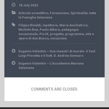
18 July 2023
Articolo scientifico
,
Formazione
,
Spiritualità
,
tutta
la Famiglia Salesiana
Filippo Rinaldi
,
ispettorie
,
Maria Ausiliatrice
,
Michele Rua
,
Paolo Albera
,
pedagogia
vocazionale
,
Pio IX
,
progetto
,
programma
,
vita e
opere di don Bosco
,
vocazione
Post
Eugenio Valentini – Due maestri di morale. Il Teol.
navigation
Luigi Piscetta e il Dott. D. Andrea Gennaro
Eugenio Valentini – L’Accademia Mariana
Salesiana
COMMENTS ARE CLOSED.