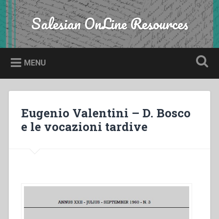
Skip
to
Salesian OnLine Resources
Search
content
MENU
Eugenio Valentini – D. Bosco
e le vocazioni tardive