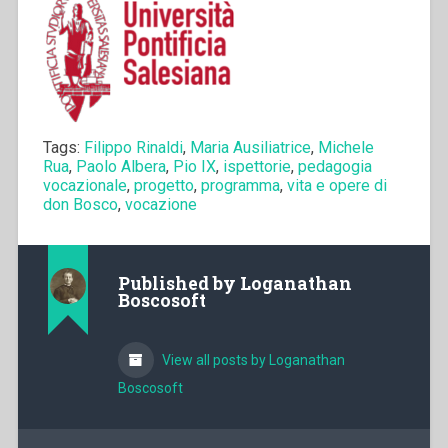
Tags:
Filippo Rinaldi
,
Maria Ausiliatrice
,
Michele
Rua
,
Paolo Albera
,
Pio IX
,
ispettorie
,
pedagogia
vocazionale
,
progetto
,
programma
,
vita e opere di
don Bosco
,
vocazione
Published by
Loganathan
Boscosoft
View all posts by Loganathan
Boscosoft