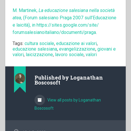
M. Martinek,
La educazione salesiana nella società
atea
, (Forum salesiano Praga 2007 sull’Educazione
e laicità), in
https://sites.google.com/site/
forumsalesianoitaliano/
documenti/praga
.
Tags:
cultura sociale
,
educazione ai valori
,
educazione salesiana
,
evangelizzazione
,
giovani e
valori
,
laicizzazione
,
lavoro sociale
,
valori
Published by
Loganathan
Boscosoft
View all posts by Loganathan
Boscosoft