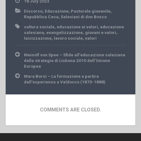
18 July 2023
Discorso
,
Educazione
,
Pastorale giovanile
,
Repubblica Ceca
,
Salesiani di don Bosco
cultura sociale
,
educazione ai valori
,
educazione
salesiana
,
evangelizzazione
,
giovani e valori
,
laicizzazione
,
lavoro sociale
,
valori
Post
Meinolf von Spee – Sfide all’educazione salesiana
navigation
dalla strategia di Lisbona 2010 dell’Unione
Europea
Mara Borsi – La formazione a partire
dall’esperienza a Valdocco (1870-1888)
COMMENTS ARE CLOSED.