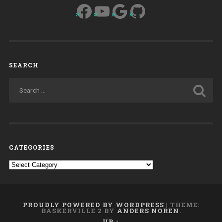
Facebook
YouTube
Google
GitHub
SEARCH
CATEGORIES
Categories
PROUDLY POWERED BY WORDPRESS
|
THEME:
BASKERVILLE 2 BY
ANDERS NOREN
.
UP ↑