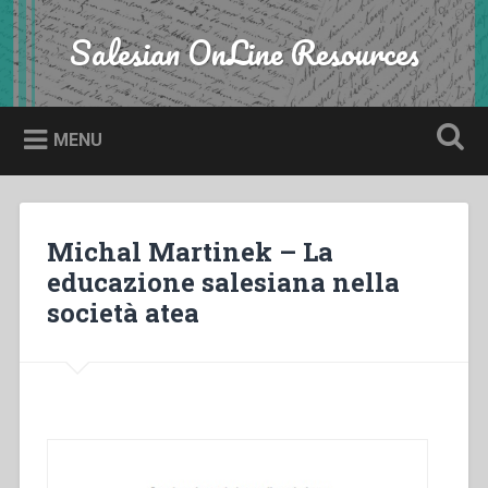
Skip
to
Salesian OnLine Resources
Search
content
MENU
Michal Martinek – La
educazione salesiana nella
società atea