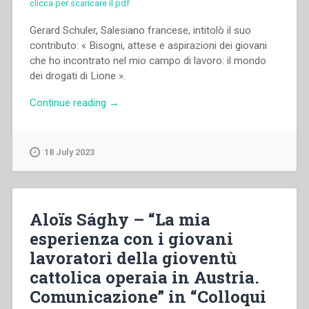
clicca per scaricare il pdf
Gerard Schuler, Salesiano francese, intitolò il suo
contributo: « Bisogni, attese e aspirazioni dei giovani
che ho incontrato nel mio campo di lavoro: il mondo
dei drogati di Lione ».
“Gérard
Continue reading
→
Schuler
–
“Attese
18 July 2023
e
aspirazioni
dei
giovani
Aloïs Sághy – “La mia
che
esperienza con i giovani
ho
lavoratori della gioventù
incontrato
nel
cattolica operaia in Austria.
mio
Comunicazione” in “Colloqui
campo