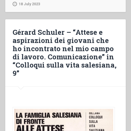
Il
Constitutions
18 July 2023
santo
–
del
Comme
lavoro”
les
Salésiens
Gérard Schuler – “Attese e
au
aspirazioni dei giovani che
début
ho incontrato nel mio campo
de
la
di lavoro. Comunicazione” in
Congrégation
“Colloqui sulla vita salesiana,
–
9”
lntensifions
notre
prière
–
Le
Centenaire
de
la
Congrégation