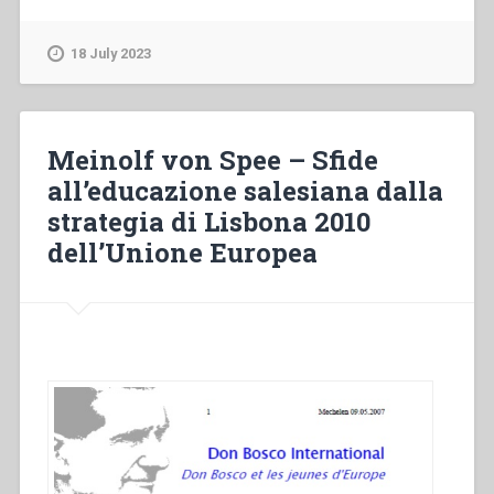
–
La
18 July 2023
educazione
salesiana
nella
società
Meinolf von Spee – Sfide
atea”
all’educazione salesiana dalla
strategia di Lisbona 2010
dell’Unione Europea