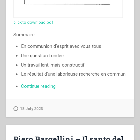
click to download pdf
Sommaire:
En communion d’esprit avec vous tous
Une question fondée
Un travail lent, mais constructif
Le résultat d’une laborleuse recherche en commun
“Luigi
Continue reading
→
Ricceri
–
En
18 July 2023
communion
d’esprit
avec
vous
Piero Bargellini – Il santo del