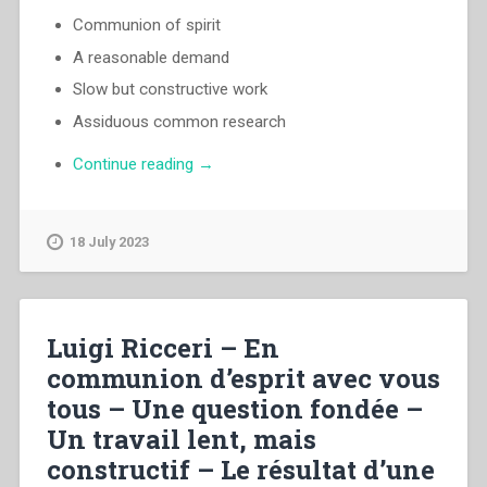
Communion of spirit
A reasonable demand
Slow but constructive work
Assiduous common research
“Luigi
Continue reading
→
Ricceri
–
Communion
18 July 2023
of
spirit
–
A
Luigi Ricceri – En
reasonable
communion d’esprit avec vous
demand
tous – Une question fondée –
–
Slow
Un travail lent, mais
but
constructif – Le résultat d’une
constructive