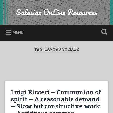
Skip
to
Salesian OnLine Resources
Search
content
MENU
TAG:
LAVORO SOCIALE
Luigi Ricceri – Communion of
spirit – A reasonable demand
– Slow but constructive work