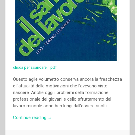
préalable
irremplaçable
du
renouveau
–
Anticipation
sur
les
documents
du
clicca per scaricare il pdf
Chapitre
–
Questo agile volumetto conserva ancora la freschezza
Les
e l’attualità delle motivazioni che l’avevano visto
Constitutions
nascere. Anche oggi i problemi della formazione
rénouvées
professionale dei giovani e dello sfruttamento del
–
lavoro minorile sono ben lungi dall’essere risolti.
Notre
“Piero
Continue reading
→
devoir
Bargellini
face
–
aux