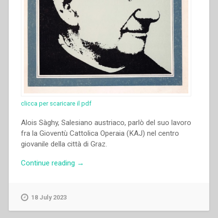
clicca per scaricare il pdf
Alois Sàghy, Salesiano austriaco, parlò del suo lavoro
fra la Gioventù Cattolica Operaia (KAJ) nel centro
giovanile della città di Graz.
“Aloïs
Continue reading
→
Sághy
–
“La
18 July 2023
mia
esperienza