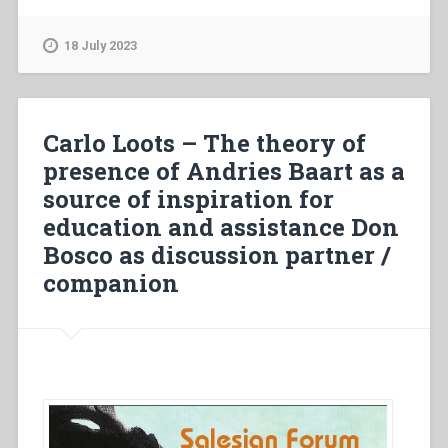
–
“L’azione
18 July 2023
sociale
dei
Salesiani
in
Carlo Loots – The theory of
Belgio
presence of Andries Baart as a
dal
source of inspiration for
1891
al
education and assistance Don
1914.
Bosco as discussion partner /
Comunicazione”
companion
in
“Colloqui
sulla
vita
salesiana,
7””