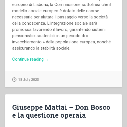
europeo di Lisbona, la Commissione sottolinea che il
modello sociale europeo è dotato delle risorse
necessarie per aiutare il passaggio verso la società
della conoscenza. L’integrazione sociale sarà
promossa favorendo il lavoro, garantendo sistemi
pensionistici sostenibili in un periodo di «
invecchiamento » della popolazione europea, nonché
assicurando la stabilità sociale.
“Meinolf
Continue reading
→
von
Spee
–
18 July 2023
Sfide
all’educazione
salesiana
dalla
Giuseppe Mattai – Don Bosco
strategia
e la questione operaia
di
Lisbona