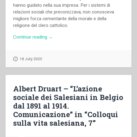
hanno guidato nella sua impresa. Per i sistemi di
relazioni sociali che preconizzava, non conosceva
migliore forza cementante della morale e della
religione del clero cattolico.
“Francis
Continue reading
→
Desramaut
–
“L’azione
18 July 2023
sociale
dei
cattolici
del
Albert Druart – “L’azione
secolo
sociale dei Salesiani in Belgio
XIX
dal 1891 al 1914.
e
quella
Comunicazione” in “Colloqui
di
sulla vita salesiana, 7”
Don
Bosco.