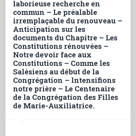
laborieuse recherche en
work
–
commun – Le préalable
Assiduous
irremplaçable du renouveau –
common
Anticipation sur les
research
documents du Chapitre – Les
–
Premise
Constitutions rénouvées –
for
Notre devoir face aux
Renewal
Constitutions – Comme les
–
Salésiens au début de la
Chapter
documents
Congrégation – lntensifions
–
notre prière – Le Centenaire
Updated
de la Congrégation des Filles
Constitutlons
–
de Marie-Auxiliatrice.
Our
commitment
–
The