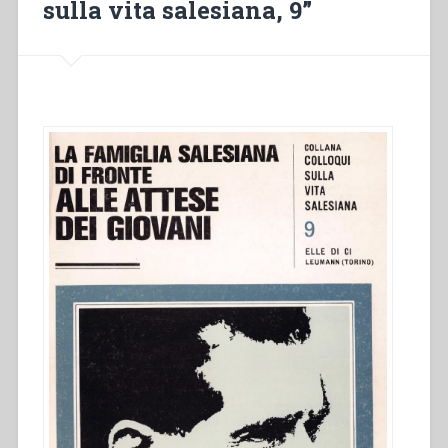
sulla vita salesiana, 9”
di
lavoro.
Comunicazione”
in
“Colloqui
sulla
vita
salesiana,
9””