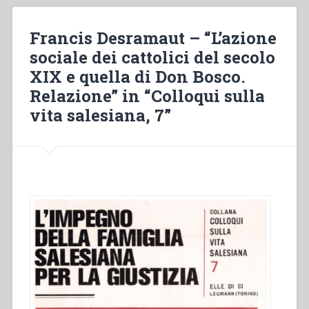
con
i
Francis Desramaut – “L’azione
giovani
sociale dei cattolici del secolo
lavoratori
XIX e quella di Don Bosco.
della
gioventù
Relazione” in “Colloqui sulla
cattolica
vita salesiana, 7”
operaia
in
Austria.
Comunicazione”
in
“Colloqui
sulla
vita
salesiana,
9””