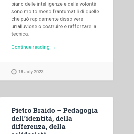
piano delle intelligenze e della volontà
sono molto meno frantumatili di quelle
che può rapidamente dissolvere
un’alluvione o costruire e rafforzare la
tecnica.
“Pietro
Continue reading
→
Braido
–
Educazione
18 July 2023
ecumenica”
Pietro Braido – Pedagogia
dell’identità, della
differenza, della