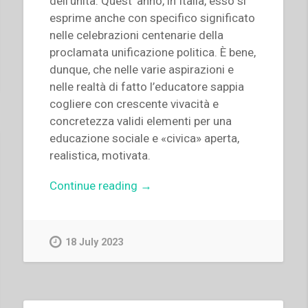
dell’unità. Quest’ anno, in Italia, esso si
esprime anche con specifico significato
nelle celebrazioni centenarie della
proclamata unificazione politica. È bene,
dunque, che nelle varie aspirazioni e
nelle realtà di fatto l’educatore sappia
cogliere con crescente vivacità e
concretezza validi elementi per una
educazione sociale e «civica» aperta,
realistica, motivata.
“Pietro
Continue reading
→
Braido
–
Le
18 July 2023
vie
dell’unità”