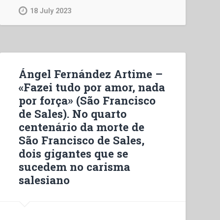
Pedagogia
18 July 2023
dell’identità,
della
differenza,
della
solidarietà”
Ángel Fernández Artime –
«Fazei tudo por amor, nada
por força» (São Francisco
de Sales). No quarto
centenário da morte de
São Francisco de Sales,
dois gigantes que se
sucedem no carisma
salesiano