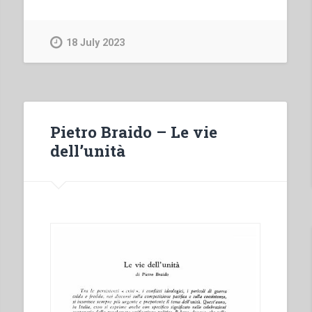
Braido
–
Poveri
18 July 2023
e
abbandonati,
pericolanti
e
pericolosi:
Pietro Braido – Le vie
pedagogia,
dell’unità
assistenza,
socialità
nell’esperienza
preventiva
di
Don
Bosco”